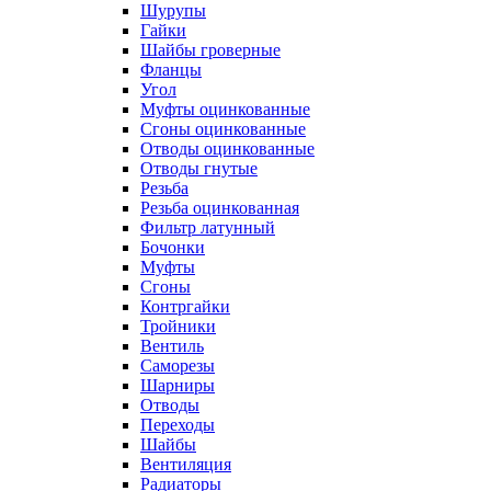
Шурупы
Гайки
Шайбы гроверные
Фланцы
Угол
Муфты оцинкованные
Сгоны оцинкованные
Отводы оцинкованные
Отводы гнутые
Резьба
Резьба оцинкованная
Фильтр латунный
Бочонки
Муфты
Сгоны
Контргайки
Тройники
Вентиль
Саморезы
Шарниры
Отводы
Переходы
Шайбы
Вентиляция
Радиаторы