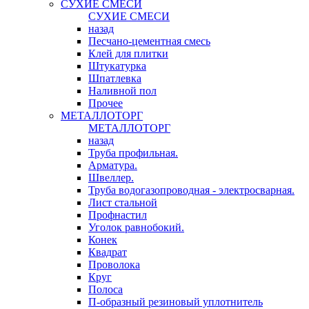
СУХИЕ СМЕСИ
СУХИЕ СМЕСИ
назад
Песчано-цементная смесь
Клей для плитки
Штукатурка
Шпатлевка
Наливной пол
Прочее
МЕТАЛЛОТОРГ
МЕТАЛЛОТОРГ
назад
Труба профильная.
Арматура.
Швеллер.
Труба водогазопроводная - электросварная.
Лист стальной
Профнастил
Уголок равнобокий.
Конек
Квадрат
Проволока
Круг
Полоса
П-образный резиновый уплотнитель