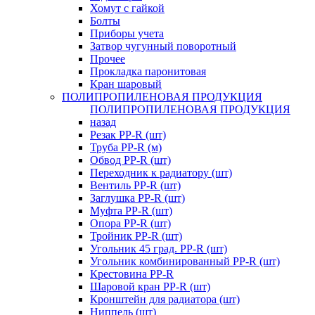
Хомут с гайкой
Болты
Приборы учета
Затвор чугунный поворотный
Прочее
Прокладка паронитовая
Кран шаровый
ПОЛИПРОПИЛЕНОВАЯ ПРОДУКЦИЯ
ПОЛИПРОПИЛЕНОВАЯ ПРОДУКЦИЯ
назад
Резак PP-R (шт)
Труба PP-R (м)
Обвод PP-R (шт)
Переходник к радиатору (шт)
Вентиль PP-R (шт)
Заглушка PP-R (шт)
Муфта PP-R (шт)
Опора PP-R (шт)
Тройник PP-R (шт)
Угольник 45 град. PP-R (шт)
Угольник комбинированный PP-R (шт)
Крестовина PP-R
Шаровой кран PP-R (шт)
Кронштейн для радиатора (шт)
Ниппель (шт)