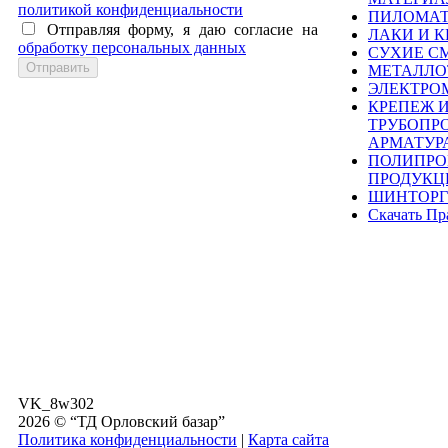
политикой конфиденциальности
ПИЛОМА
Отправляя форму, я даю согласие на
ЛАКИ И К
обработку персональных данных
СУХИЕ С
МЕТАЛЛО
ЭЛЕКТРО
КРЕПЕЖ 
ТРУБОПР
АРМАТУР
ПОЛИПРО
ПРОДУКЦ
ШИНТОРГ
Скачать Пр
VK_8w302
2026 © “ТД Орловский базар”
Политика конфиденциальности
|
Карта сайта