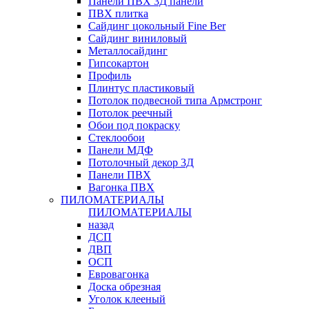
Панели ПВХ 3Д панели
ПВХ плитка
Сайдинг цокольный Fine Ber
Сайдинг виниловый
Металлосайдинг
Гипсокартон
Профиль
Плинтус пластиковый
Потолок подвесной типа Армстронг
Потолок реечный
Обои под покраску
Стеклообои
Панели МДФ
Потолочный декор 3Д
Панели ПВХ
Вагонка ПВХ
ПИЛОМАТЕРИАЛЫ
ПИЛОМАТЕРИАЛЫ
назад
ДСП
ДВП
ОСП
Евровагонка
Доска обрезная
Уголок клееный