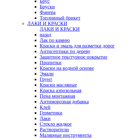
Брус
Бруски
Фанера
Топливный брикет
ЛАКИ И КРАСКИ
ЛАКИ И КРАСКИ
назад
Лак по камню
Краски и эмаль для разметки дорог
Антисептики по дереву
Защитное текстурное покрытие
Пропитки
Краски на водной основе
Эмали
Грунт
Краски масляные
Краска аэрозольная
Пена монтажная
Антиморозная добавка
Клей
Герметики
Лаки
Стекло жидкое
Растворители
Малярные инструменты