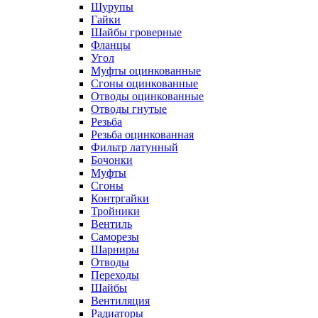
Шурупы
Гайки
Шайбы гроверные
Фланцы
Угол
Муфты оцинкованные
Сгоны оцинкованные
Отводы оцинкованные
Отводы гнутые
Резьба
Резьба оцинкованная
Фильтр латунный
Бочонки
Муфты
Сгоны
Контргайки
Тройники
Вентиль
Саморезы
Шарниры
Отводы
Переходы
Шайбы
Вентиляция
Радиаторы