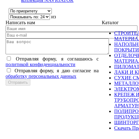
коллекция NAVIGATOR
из
Написать нам
Каталог
СТРОИТЕ
МАТЕРИ
НАПОЛЬ
ПОКРЫТИ
ОТДЕЛОЧ
Отправляя форму, я соглашаюсь c
МАТЕРИ
политикой конфиденциальности
ПИЛОМА
Отправляя форму, я даю согласие на
ЛАКИ И К
обработку персональных данных
СУХИЕ С
МЕТАЛЛО
ЭЛЕКТРО
КРЕПЕЖ 
ТРУБОПР
АРМАТУР
ПОЛИПРО
ПРОДУКЦ
ШИНТОРГ
Скачать Пр