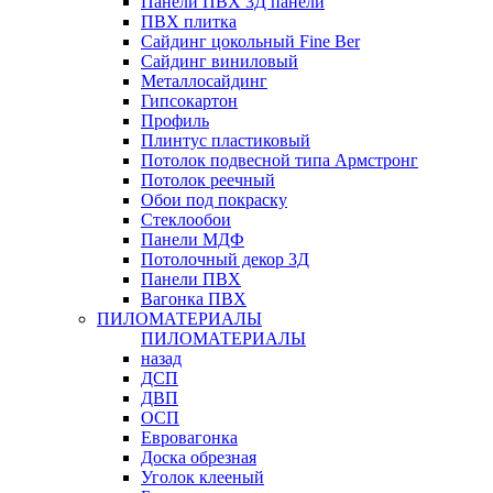
Панели ПВХ 3Д панели
ПВХ плитка
Сайдинг цокольный Fine Ber
Сайдинг виниловый
Металлосайдинг
Гипсокартон
Профиль
Плинтус пластиковый
Потолок подвесной типа Армстронг
Потолок реечный
Обои под покраску
Стеклообои
Панели МДФ
Потолочный декор 3Д
Панели ПВХ
Вагонка ПВХ
ПИЛОМАТЕРИАЛЫ
ПИЛОМАТЕРИАЛЫ
назад
ДСП
ДВП
ОСП
Евровагонка
Доска обрезная
Уголок клееный