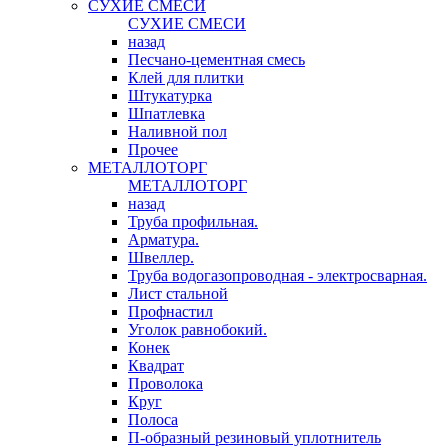
СУХИЕ СМЕСИ
СУХИЕ СМЕСИ
назад
Песчано-цементная смесь
Клей для плитки
Штукатурка
Шпатлевка
Наливной пол
Прочее
МЕТАЛЛОТОРГ
МЕТАЛЛОТОРГ
назад
Труба профильная.
Арматура.
Швеллер.
Труба водогазопроводная - электросварная.
Лист стальной
Профнастил
Уголок равнобокий.
Конек
Квадрат
Проволока
Круг
Полоса
П-образный резиновый уплотнитель