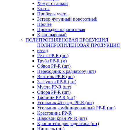
Хомут с гайкой
Болты
Приборы учета
Затвор чугунный поворотный
Прочее
Прокладка паронитовая
Кран шаровый
ПОЛИПРОПИЛЕНОВАЯ ПРОДУКЦИЯ
ПОЛИПРОПИЛЕНОВАЯ ПРОДУКЦИЯ
назад
Резак PP-R (шт)
Труба PP-R (м)
Обвод PP-R (шт)
Переходник к радиатору (шт)
Вентиль PP-R (шт)
Заглушка PP-R (шт)
Муфта PP-R (шт)
Опора PP-R (шт)
Тройник PP-R (шт)
Угольник 45 град. PP-R (шт)
Угольник комбинированный PP-R (шт)
Крестовина PP-R
Шаровой кран PP-R (шт)
Кронштейн для радиатора (шт)
Ниппель (шт)