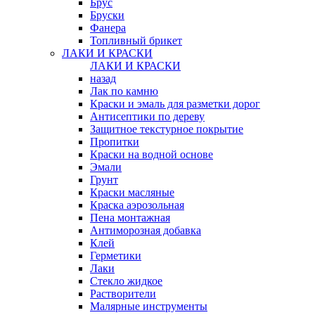
Брус
Бруски
Фанера
Топливный брикет
ЛАКИ И КРАСКИ
ЛАКИ И КРАСКИ
назад
Лак по камню
Краски и эмаль для разметки дорог
Антисептики по дереву
Защитное текстурное покрытие
Пропитки
Краски на водной основе
Эмали
Грунт
Краски масляные
Краска аэрозольная
Пена монтажная
Антиморозная добавка
Клей
Герметики
Лаки
Стекло жидкое
Растворители
Малярные инструменты