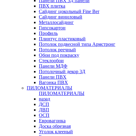
Панели ПВХ 3Д панели
ПВХ плитка
Сайдинг цокольный Fine Ber
Сайдинг виниловый
Металлосайдинг
Гипсокартон
Профиль
Плинтус пластиковый
Потолок подвесной типа Армстронг
Потолок реечный
Обои под покраску
Стеклообои
Панели МДФ
Потолочный декор 3Д
Панели ПВХ
Вагонка ПВХ
ПИЛОМАТЕРИАЛЫ
ПИЛОМАТЕРИАЛЫ
назад
ДСП
ДВП
ОСП
Евровагонка
Доска обрезная
Уголок клееный