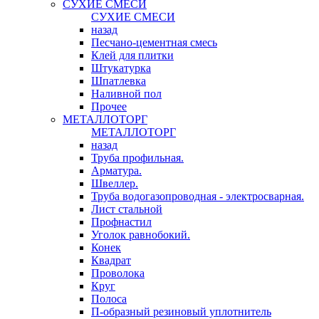
СУХИЕ СМЕСИ
СУХИЕ СМЕСИ
назад
Песчано-цементная смесь
Клей для плитки
Штукатурка
Шпатлевка
Наливной пол
Прочее
МЕТАЛЛОТОРГ
МЕТАЛЛОТОРГ
назад
Труба профильная.
Арматура.
Швеллер.
Труба водогазопроводная - электросварная.
Лист стальной
Профнастил
Уголок равнобокий.
Конек
Квадрат
Проволока
Круг
Полоса
П-образный резиновый уплотнитель