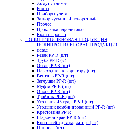
Хомут с гайкой
Болты
Приборы учета
Затвор чугунный поворотный
Прочее
Прокладка паронитовая
Кран шаровый
ПОЛИПРОПИЛЕНОВАЯ ПРОДУКЦИЯ
ПОЛИПРОПИЛЕНОВАЯ ПРОДУКЦИЯ
назад
Резак PP-R (шт)
Труба PP-R (м)
Обвод PP-R (шт)
Переходник к радиатору (шт)
Вентиль PP-R (шт)
Заглушка PP-R (шт)
Муфта PP-R (шт)
Опора PP-R (шт)
Тройник PP-R (шт)
Угольник 45 град. PP-R (шт)
Угольник комбинированный PP-R (шт)
Крестовина PP-R
Шаровой кран PP-R (шт)
Кронштейн для радиатора (шт)
Ниппель (шт)