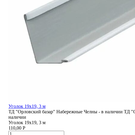
Уголок 19х19, 3 м
ТД "Орловский базар" Набережные Челны - в наличии
ТД "
наличии
Уголок 19х19, 3 м
110,00
Р