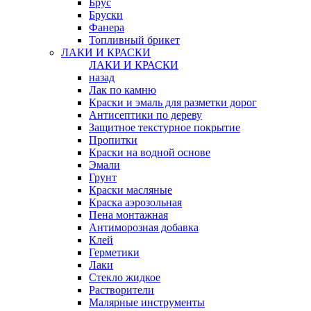
Брус
Бруски
Фанера
Топливный брикет
ЛАКИ И КРАСКИ
ЛАКИ И КРАСКИ
назад
Лак по камню
Краски и эмаль для разметки дорог
Антисептики по дереву
Защитное текстурное покрытие
Пропитки
Краски на водной основе
Эмали
Грунт
Краски масляные
Краска аэрозольная
Пена монтажная
Антиморозная добавка
Клей
Герметики
Лаки
Стекло жидкое
Растворители
Малярные инструменты