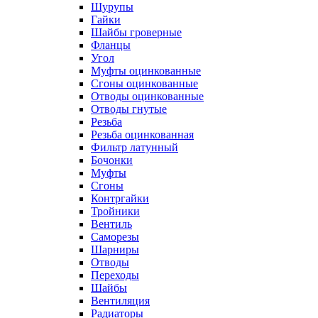
Шурупы
Гайки
Шайбы гроверные
Фланцы
Угол
Муфты оцинкованные
Сгоны оцинкованные
Отводы оцинкованные
Отводы гнутые
Резьба
Резьба оцинкованная
Фильтр латунный
Бочонки
Муфты
Сгоны
Контргайки
Тройники
Вентиль
Саморезы
Шарниры
Отводы
Переходы
Шайбы
Вентиляция
Радиаторы