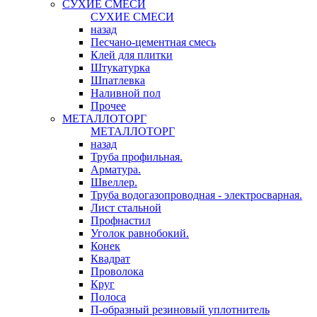
СУХИЕ СМЕСИ
СУХИЕ СМЕСИ
назад
Песчано-цементная смесь
Клей для плитки
Штукатурка
Шпатлевка
Наливной пол
Прочее
МЕТАЛЛОТОРГ
МЕТАЛЛОТОРГ
назад
Труба профильная.
Арматура.
Швеллер.
Труба водогазопроводная - электросварная.
Лист стальной
Профнастил
Уголок равнобокий.
Конек
Квадрат
Проволока
Круг
Полоса
П-образный резиновый уплотнитель