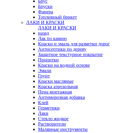
Брус
Бруски
Фанера
Топливный брикет
ЛАКИ И КРАСКИ
ЛАКИ И КРАСКИ
назад
Лак по камню
Краски и эмаль для разметки дорог
Антисептики по дереву
Защитное текстурное покрытие
Пропитки
Краски на водной основе
Эмали
Грунт
Краски масляные
Краска аэрозольная
Пена монтажная
Антиморозная добавка
Клей
Герметики
Лаки
Стекло жидкое
Растворители
Малярные инструменты