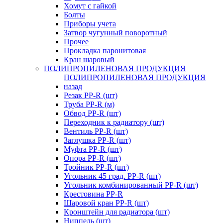
Хомут с гайкой
Болты
Приборы учета
Затвор чугунный поворотный
Прочее
Прокладка паронитовая
Кран шаровый
ПОЛИПРОПИЛЕНОВАЯ ПРОДУКЦИЯ
ПОЛИПРОПИЛЕНОВАЯ ПРОДУКЦИЯ
назад
Резак PP-R (шт)
Труба PP-R (м)
Обвод PP-R (шт)
Переходник к радиатору (шт)
Вентиль PP-R (шт)
Заглушка PP-R (шт)
Муфта PP-R (шт)
Опора PP-R (шт)
Тройник PP-R (шт)
Угольник 45 град. PP-R (шт)
Угольник комбинированный PP-R (шт)
Крестовина PP-R
Шаровой кран PP-R (шт)
Кронштейн для радиатора (шт)
Ниппель (шт)