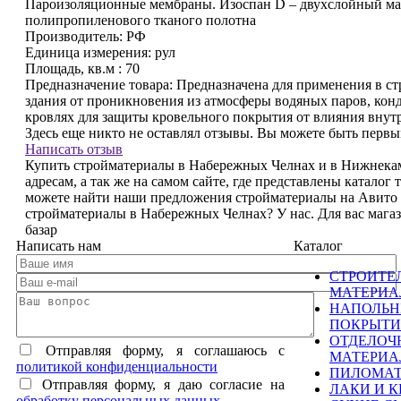
Пароизоляционные мембраны. Изоспан D – двухслойный ма
полипропиленового тканого полотна
Производитель:
РФ
Единица измерения:
рул
Площадь, кв.м :
70
Предназначение товара:
Предназначена для применения в ст
здания от проникновения из атмосферы водяных паров, конд
кровлях для защиты кровельного покрытия от влияния внутр
Здесь еще никто не оставлял отзывы. Вы можете быть перв
Написать отзыв
Купить стройматериалы в Набережных Челнах и в Нижнекам
адресам, а так же на самом сайте, где представлены каталог
можете найти наши предложения стройматериалы на Авито
стройматериалы в Набережных Челнах? У нас. Для вас маг
базар
Написать нам
Каталог
СТРОИТЕ
МАТЕРИ
НАПОЛЬ
ПОКРЫТИ
ОТДЕЛОЧ
Отправляя форму, я соглашаюсь c
МАТЕРИ
политикой конфиденциальности
ПИЛОМА
Отправляя форму, я даю согласие на
ЛАКИ И К
обработку персональных данных