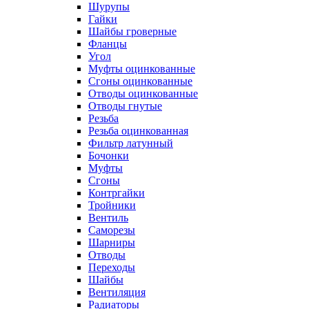
Шурупы
Гайки
Шайбы гроверные
Фланцы
Угол
Муфты оцинкованные
Сгоны оцинкованные
Отводы оцинкованные
Отводы гнутые
Резьба
Резьба оцинкованная
Фильтр латунный
Бочонки
Муфты
Сгоны
Контргайки
Тройники
Вентиль
Саморезы
Шарниры
Отводы
Переходы
Шайбы
Вентиляция
Радиаторы