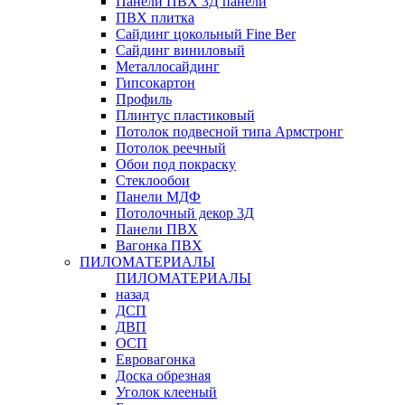
Панели ПВХ 3Д панели
ПВХ плитка
Сайдинг цокольный Fine Ber
Сайдинг виниловый
Металлосайдинг
Гипсокартон
Профиль
Плинтус пластиковый
Потолок подвесной типа Армстронг
Потолок реечный
Обои под покраску
Стеклообои
Панели МДФ
Потолочный декор 3Д
Панели ПВХ
Вагонка ПВХ
ПИЛОМАТЕРИАЛЫ
ПИЛОМАТЕРИАЛЫ
назад
ДСП
ДВП
ОСП
Евровагонка
Доска обрезная
Уголок клееный