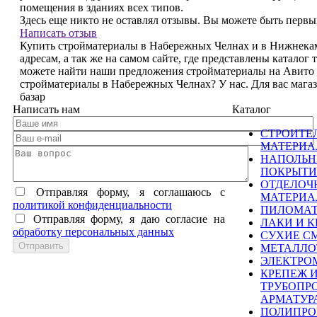
помещения в зданиях всех типов.
Здесь еще никто не оставлял отзывы. Вы можете быть перв
Написать отзыв
Купить стройматериалы в Набережных Челнах и в Нижнекам
адресам, а так же на самом сайте, где представлены каталог
можете найти наши предложения стройматериалы на Авито
стройматериалы в Набережных Челнах? У нас. Для вас маг
базар
Написать нам
Каталог
СТРОИТЕ
МАТЕРИ
НАПОЛЬ
ПОКРЫТИ
ОТДЕЛОЧ
Отправляя форму, я соглашаюсь c
МАТЕРИ
политикой конфиденциальности
ПИЛОМА
Отправляя форму, я даю согласие на
ЛАКИ И К
обработку персональных данных
СУХИЕ С
МЕТАЛЛО
ЭЛЕКТРО
КРЕПЕЖ 
ТРУБОПР
АРМАТУР
ПОЛИПРО