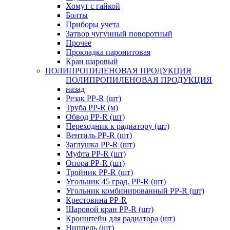
Хомут с гайкой
Болты
Приборы учета
Затвор чугунный поворотный
Прочее
Прокладка паронитовая
Кран шаровый
ПОЛИПРОПИЛЕНОВАЯ ПРОДУКЦИЯ
ПОЛИПРОПИЛЕНОВАЯ ПРОДУКЦИЯ
назад
Резак PP-R (шт)
Труба PP-R (м)
Обвод PP-R (шт)
Переходник к радиатору (шт)
Вентиль PP-R (шт)
Заглушка PP-R (шт)
Муфта PP-R (шт)
Опора PP-R (шт)
Тройник PP-R (шт)
Угольник 45 град. PP-R (шт)
Угольник комбинированный PP-R (шт)
Крестовина PP-R
Шаровой кран PP-R (шт)
Кронштейн для радиатора (шт)
Ниппель (шт)