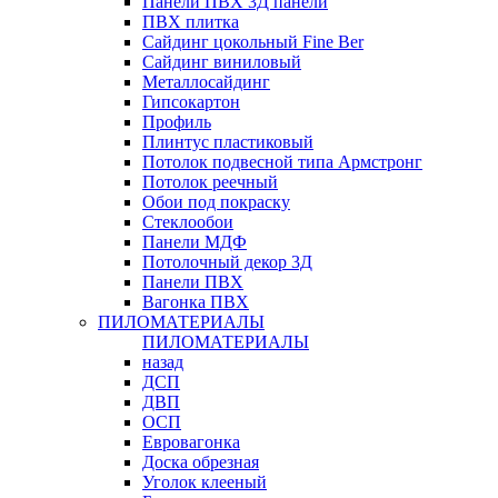
Панели ПВХ 3Д панели
ПВХ плитка
Сайдинг цокольный Fine Ber
Сайдинг виниловый
Металлосайдинг
Гипсокартон
Профиль
Плинтус пластиковый
Потолок подвесной типа Армстронг
Потолок реечный
Обои под покраску
Стеклообои
Панели МДФ
Потолочный декор 3Д
Панели ПВХ
Вагонка ПВХ
ПИЛОМАТЕРИАЛЫ
ПИЛОМАТЕРИАЛЫ
назад
ДСП
ДВП
ОСП
Евровагонка
Доска обрезная
Уголок клееный