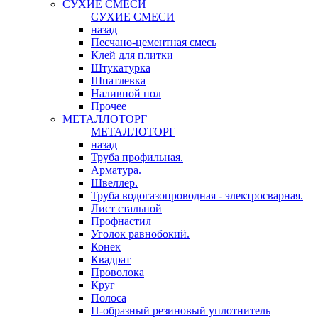
СУХИЕ СМЕСИ
СУХИЕ СМЕСИ
назад
Песчано-цементная смесь
Клей для плитки
Штукатурка
Шпатлевка
Наливной пол
Прочее
МЕТАЛЛОТОРГ
МЕТАЛЛОТОРГ
назад
Труба профильная.
Арматура.
Швеллер.
Труба водогазопроводная - электросварная.
Лист стальной
Профнастил
Уголок равнобокий.
Конек
Квадрат
Проволока
Круг
Полоса
П-образный резиновый уплотнитель