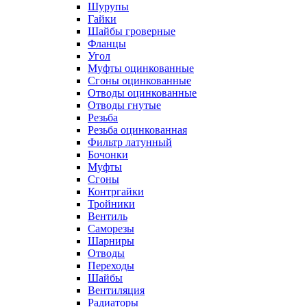
Шурупы
Гайки
Шайбы гроверные
Фланцы
Угол
Муфты оцинкованные
Сгоны оцинкованные
Отводы оцинкованные
Отводы гнутые
Резьба
Резьба оцинкованная
Фильтр латунный
Бочонки
Муфты
Сгоны
Контргайки
Тройники
Вентиль
Саморезы
Шарниры
Отводы
Переходы
Шайбы
Вентиляция
Радиаторы