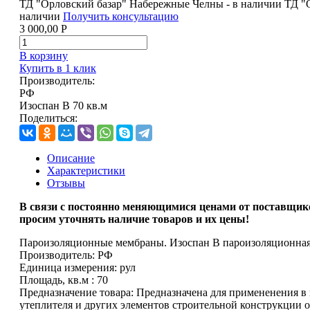
ТД "Орловский базар" Набережные Челны - в наличии
ТД "
наличии
Получить консультацию
3 000,00
Р
В корзину
Купить в 1 клик
Производитель:
РФ
Изоспан B 70 кв.м
Поделиться:
Описание
Характеристики
Отзывы
В связи с
постоянно меняющимися ценами от поставщик
просим уточнять наличие товаров и их цены!
Пароизоляционные мембраны. Изоспан B пароизоляционная 
Производитель:
РФ
Единица измерения:
рул
Площадь, кв.м :
70
Предназначение товара:
Предназначена для примененения в 
утеплителя и других элементов строительной конструкции 