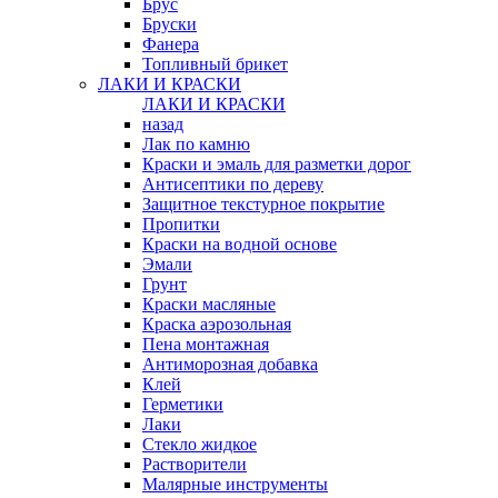
Брус
Бруски
Фанера
Топливный брикет
ЛАКИ И КРАСКИ
ЛАКИ И КРАСКИ
назад
Лак по камню
Краски и эмаль для разметки дорог
Антисептики по дереву
Защитное текстурное покрытие
Пропитки
Краски на водной основе
Эмали
Грунт
Краски масляные
Краска аэрозольная
Пена монтажная
Антиморозная добавка
Клей
Герметики
Лаки
Стекло жидкое
Растворители
Малярные инструменты