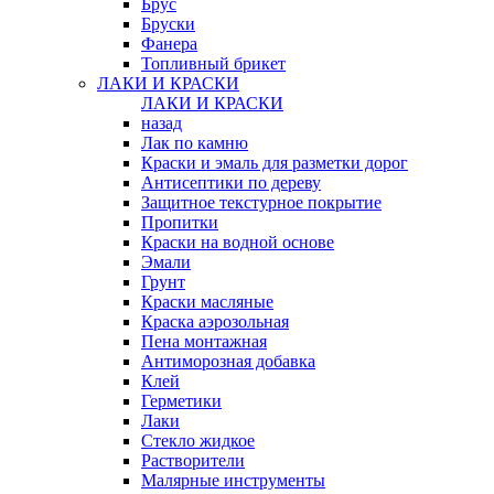
Брус
Бруски
Фанера
Топливный брикет
ЛАКИ И КРАСКИ
ЛАКИ И КРАСКИ
назад
Лак по камню
Краски и эмаль для разметки дорог
Антисептики по дереву
Защитное текстурное покрытие
Пропитки
Краски на водной основе
Эмали
Грунт
Краски масляные
Краска аэрозольная
Пена монтажная
Антиморозная добавка
Клей
Герметики
Лаки
Стекло жидкое
Растворители
Малярные инструменты