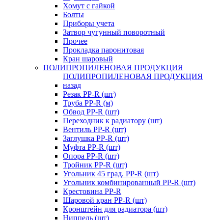
Хомут с гайкой
Болты
Приборы учета
Затвор чугунный поворотный
Прочее
Прокладка паронитовая
Кран шаровый
ПОЛИПРОПИЛЕНОВАЯ ПРОДУКЦИЯ
ПОЛИПРОПИЛЕНОВАЯ ПРОДУКЦИЯ
назад
Резак PP-R (шт)
Труба PP-R (м)
Обвод PP-R (шт)
Переходник к радиатору (шт)
Вентиль PP-R (шт)
Заглушка PP-R (шт)
Муфта PP-R (шт)
Опора PP-R (шт)
Тройник PP-R (шт)
Угольник 45 град. PP-R (шт)
Угольник комбинированный PP-R (шт)
Крестовина PP-R
Шаровой кран PP-R (шт)
Кронштейн для радиатора (шт)
Ниппель (шт)