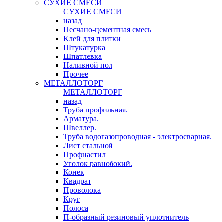
СУХИЕ СМЕСИ
СУХИЕ СМЕСИ
назад
Песчано-цементная смесь
Клей для плитки
Штукатурка
Шпатлевка
Наливной пол
Прочее
МЕТАЛЛОТОРГ
МЕТАЛЛОТОРГ
назад
Труба профильная.
Арматура.
Швеллер.
Труба водогазопроводная - электросварная.
Лист стальной
Профнастил
Уголок равнобокий.
Конек
Квадрат
Проволока
Круг
Полоса
П-образный резиновый уплотнитель