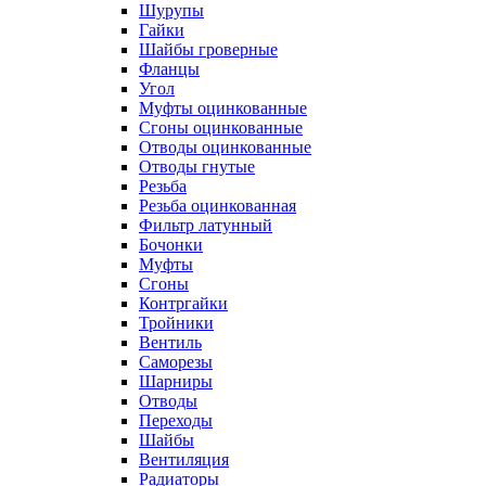
Шурупы
Гайки
Шайбы гроверные
Фланцы
Угол
Муфты оцинкованные
Сгоны оцинкованные
Отводы оцинкованные
Отводы гнутые
Резьба
Резьба оцинкованная
Фильтр латунный
Бочонки
Муфты
Сгоны
Контргайки
Тройники
Вентиль
Саморезы
Шарниры
Отводы
Переходы
Шайбы
Вентиляция
Радиаторы