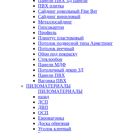
Панели ПВХ 3Д панели
ПВХ плитка
Сайдинг цокольный Fine Ber
Сайдинг виниловый
Металлосайдинг
Гипсокартон
Профиль
Плинтус пластиковый
Потолок подвесной типа Армстронг
Потолок реечный
Обои под покраску
Стеклообои
Панели МДФ
Потолочный декор 3Д
Панели ПВХ
Вагонка ПВХ
ПИЛОМАТЕРИАЛЫ
ПИЛОМАТЕРИАЛЫ
назад
ДСП
ДВП
ОСП
Евровагонка
Доска обрезная
Уголок клееный