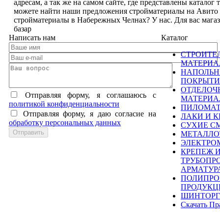
адресам, а так же на самом сайте, где представлены каталог
можете найти наши предложения стройматериалы на Авито
стройматериалы в Набережных Челнах? У нас. Для вас маг
базар
Написать нам
Каталог
СТРОИТЕ
МАТЕРИ
НАПОЛЬ
ПОКРЫТИ
ОТДЕЛОЧ
Отправляя форму, я соглашаюсь c
МАТЕРИ
политикой конфиденциальности
ПИЛОМА
Отправляя форму, я даю согласие на
ЛАКИ И К
обработку персональных данных
СУХИЕ С
МЕТАЛЛО
ЭЛЕКТРО
КРЕПЕЖ 
ТРУБОПР
АРМАТУР
ПОЛИПРО
ПРОДУКЦ
ШИНТОРГ
Скачать Пр