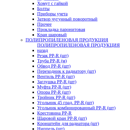
Хомут с гайкой
Болты
Приборы учета
Затвор чугунный поворотный
Прочее
Прокладка паронитовая
Кран шаровый
ПОЛИПРОПИЛЕНОВАЯ ПРОДУКЦИЯ
ПОЛИПРОПИЛЕНОВАЯ ПРОДУКЦИЯ
назад
Резак PP-R (шт)
Труба PP-R (м)
Обвод PP-R (шт)
Переходник к радиатору (шт)
Вентиль PP-R (шт)
Заглушка PP-R (шт)
Муфта PP-R (шт)
Опора PP-R (шт)
Тройник PP-R (шт)
Угольник 45 град. PP-R (шт)
Угольник комбинированный PP-R (шт)
Крестовина PP-R
Шаровой кран PP-R (шт)
Кронштейн для радиатора (шт)
Ниппель (шт)