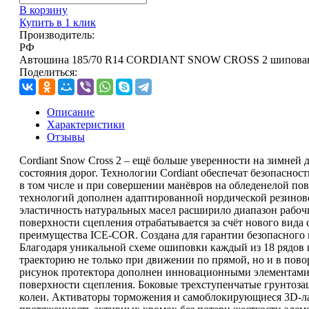
В корзину
Купить в 1 клик
Производитель:
РФ
Автошина 185/70 R14 CORDIANT SNOW CROSS 2 шипованн
Поделиться:
Описание
Характеристики
Отзывы
Cordiant Snow Cross 2 – ещё больше уверенности на зимней 
состояния дорог. Технологии Cordiant обеспечат безопаснос
в том числе и при совершении манёвров на обледенелой по
технологий дополнен адаптированной нордической резино
эластичность натуральных масел расширило диапазон рабоч
поверхности сцепления отрабатывается за счёт нового вида 
преимущества ICE-COR. Создана для гарантии безопасного 
Благодаря уникальной схеме ошиповки каждый из 18 рядо
траекторию не только при движении по прямой, но и в по
рисунок протектора дополнен инновационными элементам
поверхности сцепления. Боковые трехступенчатые грунтоза
колеи. Активаторы торможения и самоблокирующиеся 3D-л