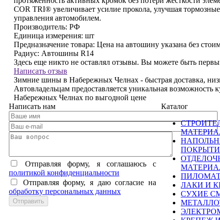
протяженность активных кромок без потери жесткости элем
COR TRI® увеличивает усилие прокола, улучшая тормозные
управления автомобилем.
Производитель:
РФ
Единица измерения:
шт
Предназначение товара:
Цена на автошину указана без стои
Радиус:
Автошины R14
Здесь еще никто не оставлял отзывы. Вы можете быть перв
Написать отзыв
Зимние шины в Набережных Челнах - быстрая доставка, ни
Автовладельцам предоставляется уникальная возможность 
Набережных Челнах по выгодной цене
Написать нам
Каталог
СТРОИТЕ
МАТЕРИ
НАПОЛЬ
ПОКРЫТИ
ОТДЕЛОЧ
Отправляя форму, я соглашаюсь c
МАТЕРИ
политикой конфиденциальности
ПИЛОМА
Отправляя форму, я даю согласие на
ЛАКИ И К
обработку персональных данных
СУХИЕ С
МЕТАЛЛО
ЭЛЕКТРО