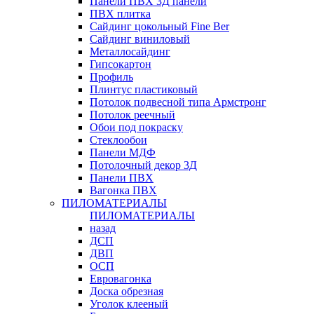
Панели ПВХ 3Д панели
ПВХ плитка
Сайдинг цокольный Fine Ber
Сайдинг виниловый
Металлосайдинг
Гипсокартон
Профиль
Плинтус пластиковый
Потолок подвесной типа Армстронг
Потолок реечный
Обои под покраску
Стеклообои
Панели МДФ
Потолочный декор 3Д
Панели ПВХ
Вагонка ПВХ
ПИЛОМАТЕРИАЛЫ
ПИЛОМАТЕРИАЛЫ
назад
ДСП
ДВП
ОСП
Евровагонка
Доска обрезная
Уголок клееный