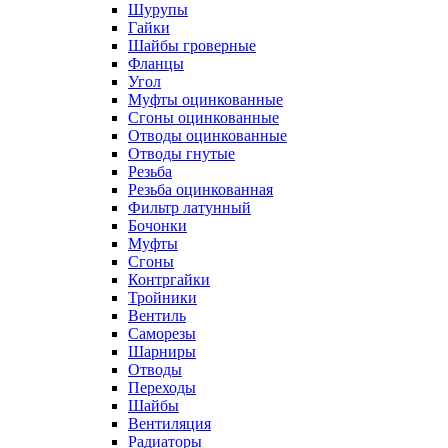
Шурупы
Гайки
Шайбы гроверные
Фланцы
Угол
Муфты оцинкованные
Сгоны оцинкованные
Отводы оцинкованные
Отводы гнутые
Резьба
Резьба оцинкованная
Фильтр латунный
Бочонки
Муфты
Сгоны
Контргайки
Тройники
Вентиль
Саморезы
Шарниры
Отводы
Переходы
Шайбы
Вентиляция
Радиаторы