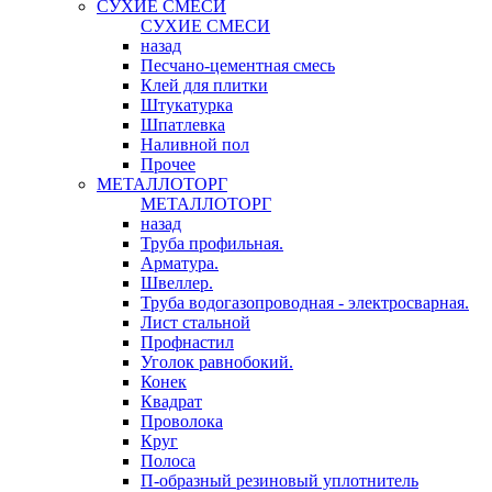
СУХИЕ СМЕСИ
СУХИЕ СМЕСИ
назад
Песчано-цементная смесь
Клей для плитки
Штукатурка
Шпатлевка
Наливной пол
Прочее
МЕТАЛЛОТОРГ
МЕТАЛЛОТОРГ
назад
Труба профильная.
Арматура.
Швеллер.
Труба водогазопроводная - электросварная.
Лист стальной
Профнастил
Уголок равнобокий.
Конек
Квадрат
Проволока
Круг
Полоса
П-образный резиновый уплотнитель