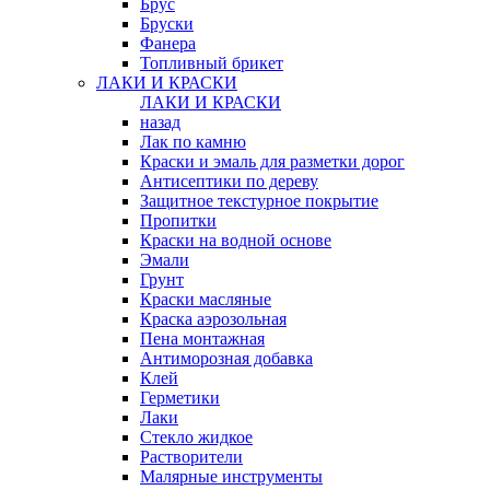
Брус
Бруски
Фанера
Топливный брикет
ЛАКИ И КРАСКИ
ЛАКИ И КРАСКИ
назад
Лак по камню
Краски и эмаль для разметки дорог
Антисептики по дереву
Защитное текстурное покрытие
Пропитки
Краски на водной основе
Эмали
Грунт
Краски масляные
Краска аэрозольная
Пена монтажная
Антиморозная добавка
Клей
Герметики
Лаки
Стекло жидкое
Растворители
Малярные инструменты