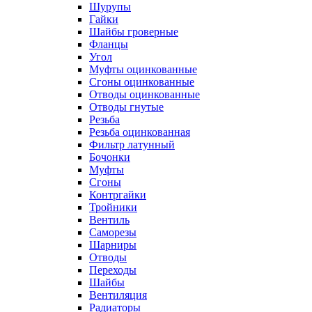
Шурупы
Гайки
Шайбы гроверные
Фланцы
Угол
Муфты оцинкованные
Сгоны оцинкованные
Отводы оцинкованные
Отводы гнутые
Резьба
Резьба оцинкованная
Фильтр латунный
Бочонки
Муфты
Сгоны
Контргайки
Тройники
Вентиль
Саморезы
Шарниры
Отводы
Переходы
Шайбы
Вентиляция
Радиаторы