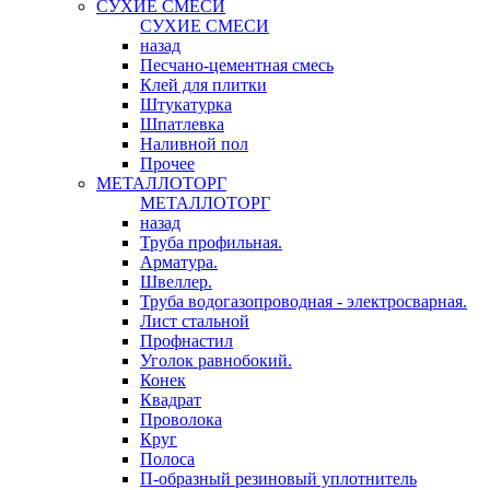
СУХИЕ СМЕСИ
СУХИЕ СМЕСИ
назад
Песчано-цементная смесь
Клей для плитки
Штукатурка
Шпатлевка
Наливной пол
Прочее
МЕТАЛЛОТОРГ
МЕТАЛЛОТОРГ
назад
Труба профильная.
Арматура.
Швеллер.
Труба водогазопроводная - электросварная.
Лист стальной
Профнастил
Уголок равнобокий.
Конек
Квадрат
Проволока
Круг
Полоса
П-образный резиновый уплотнитель