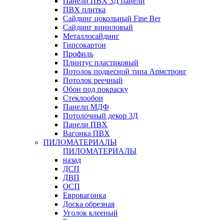
Панели ПВХ 3Д панели
ПВХ плитка
Сайдинг цокольный Fine Ber
Сайдинг виниловый
Металлосайдинг
Гипсокартон
Профиль
Плинтус пластиковый
Потолок подвесной типа Армстронг
Потолок реечный
Обои под покраску
Стеклообои
Панели МДФ
Потолочный декор 3Д
Панели ПВХ
Вагонка ПВХ
ПИЛОМАТЕРИАЛЫ
ПИЛОМАТЕРИАЛЫ
назад
ДСП
ДВП
ОСП
Евровагонка
Доска обрезная
Уголок клееный