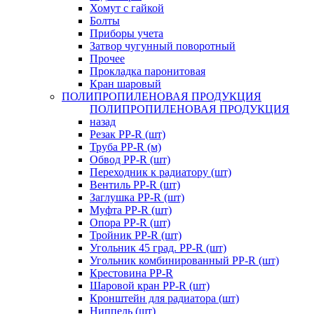
Хомут с гайкой
Болты
Приборы учета
Затвор чугунный поворотный
Прочее
Прокладка паронитовая
Кран шаровый
ПОЛИПРОПИЛЕНОВАЯ ПРОДУКЦИЯ
ПОЛИПРОПИЛЕНОВАЯ ПРОДУКЦИЯ
назад
Резак PP-R (шт)
Труба PP-R (м)
Обвод PP-R (шт)
Переходник к радиатору (шт)
Вентиль PP-R (шт)
Заглушка PP-R (шт)
Муфта PP-R (шт)
Опора PP-R (шт)
Тройник PP-R (шт)
Угольник 45 град. PP-R (шт)
Угольник комбинированный PP-R (шт)
Крестовина PP-R
Шаровой кран PP-R (шт)
Кронштейн для радиатора (шт)
Ниппель (шт)