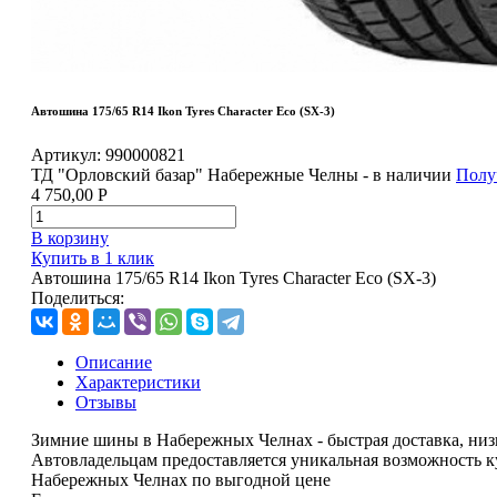
Автошина 175/65 R14 Ikon Tyres Character Eco (SX-3)
Артикул:
990000821
ТД "Орловский базар" Набережные Челны - в наличии
Полу
4 750,00
Р
В корзину
Купить в 1 клик
Автошина 175/65 R14 Ikon Tyres Character Eco (SX-3)
Поделиться:
Описание
Характеристики
Отзывы
Зимние шины в Набережных Челнах - быстрая доставка, ни
Автовладельцам предоставляется уникальная возможность 
Набережных Челнах по выгодной цене