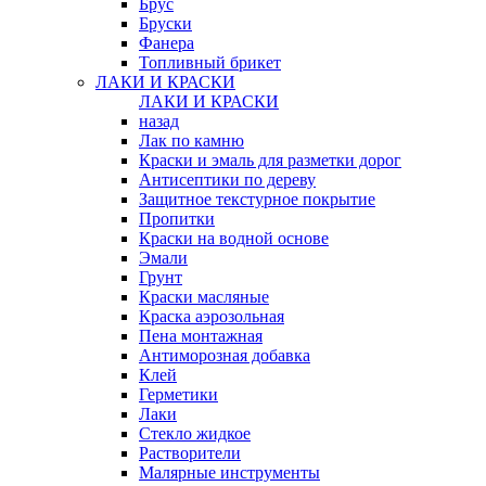
Брус
Бруски
Фанера
Топливный брикет
ЛАКИ И КРАСКИ
ЛАКИ И КРАСКИ
назад
Лак по камню
Краски и эмаль для разметки дорог
Антисептики по дереву
Защитное текстурное покрытие
Пропитки
Краски на водной основе
Эмали
Грунт
Краски масляные
Краска аэрозольная
Пена монтажная
Антиморозная добавка
Клей
Герметики
Лаки
Стекло жидкое
Растворители
Малярные инструменты