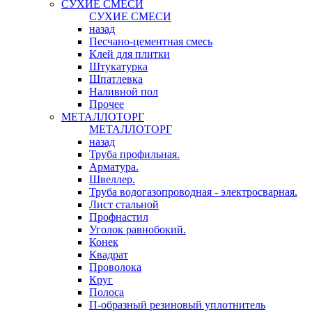
СУХИЕ СМЕСИ
СУХИЕ СМЕСИ
назад
Песчано-цементная смесь
Клей для плитки
Штукатурка
Шпатлевка
Наливной пол
Прочее
МЕТАЛЛОТОРГ
МЕТАЛЛОТОРГ
назад
Труба профильная.
Арматура.
Швеллер.
Труба водогазопроводная - электросварная.
Лист стальной
Профнастил
Уголок равнобокий.
Конек
Квадрат
Проволока
Круг
Полоса
П-образный резиновый уплотнитель