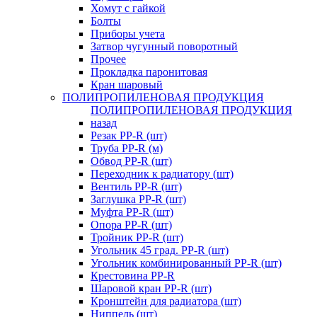
Хомут с гайкой
Болты
Приборы учета
Затвор чугунный поворотный
Прочее
Прокладка паронитовая
Кран шаровый
ПОЛИПРОПИЛЕНОВАЯ ПРОДУКЦИЯ
ПОЛИПРОПИЛЕНОВАЯ ПРОДУКЦИЯ
назад
Резак PP-R (шт)
Труба PP-R (м)
Обвод PP-R (шт)
Переходник к радиатору (шт)
Вентиль PP-R (шт)
Заглушка PP-R (шт)
Муфта PP-R (шт)
Опора PP-R (шт)
Тройник PP-R (шт)
Угольник 45 град. PP-R (шт)
Угольник комбинированный PP-R (шт)
Крестовина PP-R
Шаровой кран PP-R (шт)
Кронштейн для радиатора (шт)
Ниппель (шт)