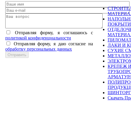
СТРОИТЕ
МАТЕРИ
НАПОЛЬ
ПОКРЫТИ
ОТДЕЛОЧ
Отправляя форму, я соглашаюсь c
МАТЕРИ
политикой конфиденциальности
ПИЛОМА
Отправляя форму, я даю согласие на
ЛАКИ И К
обработку персональных данных
СУХИЕ С
МЕТАЛЛО
ЭЛЕКТРО
КРЕПЕЖ 
ТРУБОПР
АРМАТУР
ПОЛИПРО
ПРОДУКЦ
ШИНТОРГ
Скачать Пр