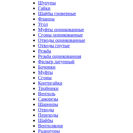
Шурупы
Гайки
Шайбы гроверные
Фланцы
Угол
Муфты оцинкованные
Сгоны оцинкованные
Отводы оцинкованные
Отводы гнутые
Резьба
Резьба оцинкованная
Фильтр латунный
Бочонки
Муфты
Сгоны
Контргайки
Тройники
Вентиль
Саморезы
Шарниры
Отводы
Переходы
Шайбы
Вентиляция
Радиаторы