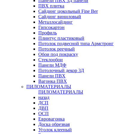
Панели ПВХ 3Д панели
ПВХ плитка
Сайдинг цокольный Fine Ber
Сайдинг виниловый
Металлосайдинг
Гипсокартон
Профиль
Плинтус пластиковый
Потолок подвесной типа Армстронг
Потолок реечный
Обои под покраску
Стеклообои
Панели МДФ
Потолочный декор 3Д
Панели ПВХ
Вагонка ПВХ
ПИЛОМАТЕРИАЛЫ
ПИЛОМАТЕРИАЛЫ
назад
ДСП
ДВП
ОСП
Евровагонка
Доска обрезная
Уголок клееный