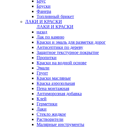
Брус
Бруски
Фанера
Топливный брикет
ЛАКИ И КРАСКИ
ЛАКИ И КРАСКИ
назад
Лак по камню
Краски и эмаль для разметки дорог
Антисептики по дереву
Защитное текстурное покрытие
Пропитки
Краски на водной основе
Эмали
Грунт
Краски масляные
Краска аэрозольная
Пена монтажная
Антиморозная добавка
Клей
Герметики
Лаки
Стекло жидкое
Растворители
Малярные инструменты