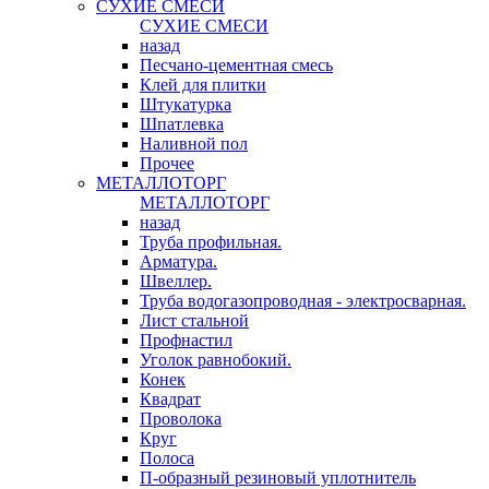
СУХИЕ СМЕСИ
СУХИЕ СМЕСИ
назад
Песчано-цементная смесь
Клей для плитки
Штукатурка
Шпатлевка
Наливной пол
Прочее
МЕТАЛЛОТОРГ
МЕТАЛЛОТОРГ
назад
Труба профильная.
Арматура.
Швеллер.
Труба водогазопроводная - электросварная.
Лист стальной
Профнастил
Уголок равнобокий.
Конек
Квадрат
Проволока
Круг
Полоса
П-образный резиновый уплотнитель