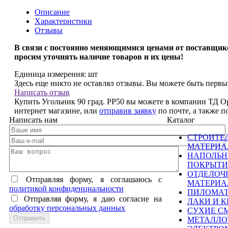
Описание
Характеристики
Отзывы
В связи с
постоянно меняющимися ценами от поставщик
просим уточнять наличие товаров и их цены!
Единица измерения:
шт
Здесь еще никто не оставлял отзывы. Вы можете быть перв
Написать отзыв
Купить Угольник 90 град. РР50 вы можете в компании ТД Ор
интернет магазине, или
отправив заявку
по почте, а также 
Написать нам
Каталог
СТРОИТЕ
МАТЕРИ
НАПОЛЬ
ПОКРЫТИ
ОТДЕЛОЧ
Отправляя форму, я соглашаюсь c
МАТЕРИ
политикой конфиденциальности
ПИЛОМА
Отправляя форму, я даю согласие на
ЛАКИ И К
обработку персональных данных
СУХИЕ С
МЕТАЛЛО