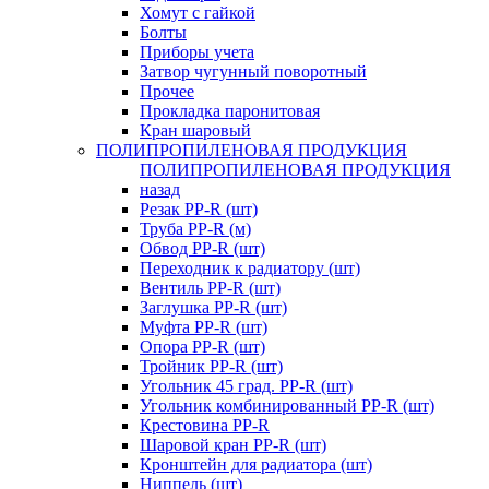
Хомут с гайкой
Болты
Приборы учета
Затвор чугунный поворотный
Прочее
Прокладка паронитовая
Кран шаровый
ПОЛИПРОПИЛЕНОВАЯ ПРОДУКЦИЯ
ПОЛИПРОПИЛЕНОВАЯ ПРОДУКЦИЯ
назад
Резак PP-R (шт)
Труба PP-R (м)
Обвод PP-R (шт)
Переходник к радиатору (шт)
Вентиль PP-R (шт)
Заглушка PP-R (шт)
Муфта PP-R (шт)
Опора PP-R (шт)
Тройник PP-R (шт)
Угольник 45 град. PP-R (шт)
Угольник комбинированный PP-R (шт)
Крестовина PP-R
Шаровой кран PP-R (шт)
Кронштейн для радиатора (шт)
Ниппель (шт)