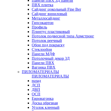
Панели ПВХ 3Д панели
ПВХ плитка
Сайдинг цокольный Fine Ber
Сайдинг виниловый
Металлосайдинг
Гипсокартон
Профиль
Плинтус пластиковый
Потолок подвесной типа Армстронг
Потолок реечный
Обои под покраску
Стеклообои
Панели МДФ
Потолочный декор 3Д
Панели ПВХ
Вагонка ПВХ
ПИЛОМАТЕРИАЛЫ
ПИЛОМАТЕРИАЛЫ
назад
ДСП
ДВП
ОСП
Евровагонка
Доска обрезная
Уголок клееный