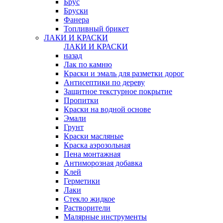
Брус
Бруски
Фанера
Топливный брикет
ЛАКИ И КРАСКИ
ЛАКИ И КРАСКИ
назад
Лак по камню
Краски и эмаль для разметки дорог
Антисептики по дереву
Защитное текстурное покрытие
Пропитки
Краски на водной основе
Эмали
Грунт
Краски масляные
Краска аэрозольная
Пена монтажная
Антиморозная добавка
Клей
Герметики
Лаки
Стекло жидкое
Растворители
Малярные инструменты