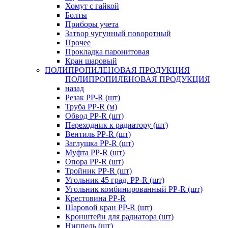
Хомут с гайкой
Болты
Приборы учета
Затвор чугунный поворотный
Прочее
Прокладка паронитовая
Кран шаровый
ПОЛИПРОПИЛЕНОВАЯ ПРОДУКЦИЯ
ПОЛИПРОПИЛЕНОВАЯ ПРОДУКЦИЯ
назад
Резак PP-R (шт)
Труба PP-R (м)
Обвод PP-R (шт)
Переходник к радиатору (шт)
Вентиль PP-R (шт)
Заглушка PP-R (шт)
Муфта PP-R (шт)
Опора PP-R (шт)
Тройник PP-R (шт)
Угольник 45 град. PP-R (шт)
Угольник комбинированный PP-R (шт)
Крестовина PP-R
Шаровой кран PP-R (шт)
Кронштейн для радиатора (шт)
Ниппель (шт)