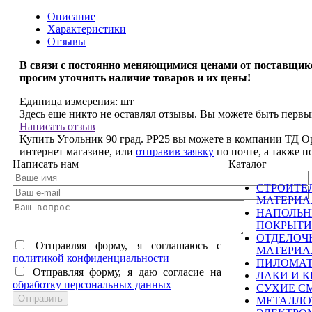
Описание
Характеристики
Отзывы
В связи с
постоянно меняющимися ценами от поставщик
просим уточнять наличие товаров и их цены!
Единица измерения:
шт
Здесь еще никто не оставлял отзывы. Вы можете быть перв
Написать отзыв
Купить Угольник 90 град. РР25 вы можете в компании ТД Ор
интернет магазине, или
отправив заявку
по почте, а также 
Написать нам
Каталог
СТРОИТЕ
МАТЕРИ
НАПОЛЬ
ПОКРЫТИ
ОТДЕЛОЧ
Отправляя форму, я соглашаюсь c
МАТЕРИ
политикой конфиденциальности
ПИЛОМА
Отправляя форму, я даю согласие на
ЛАКИ И К
обработку персональных данных
СУХИЕ С
МЕТАЛЛО