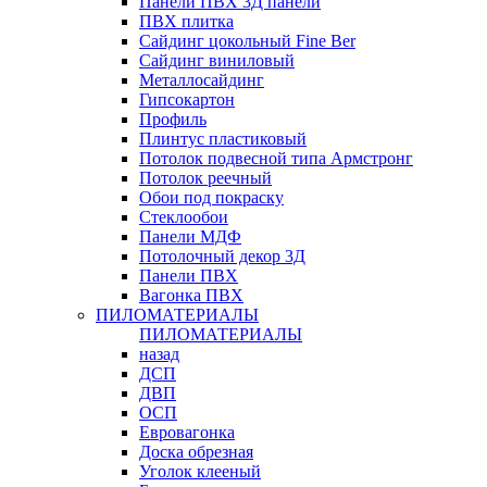
Панели ПВХ 3Д панели
ПВХ плитка
Сайдинг цокольный Fine Ber
Сайдинг виниловый
Металлосайдинг
Гипсокартон
Профиль
Плинтус пластиковый
Потолок подвесной типа Армстронг
Потолок реечный
Обои под покраску
Стеклообои
Панели МДФ
Потолочный декор 3Д
Панели ПВХ
Вагонка ПВХ
ПИЛОМАТЕРИАЛЫ
ПИЛОМАТЕРИАЛЫ
назад
ДСП
ДВП
ОСП
Евровагонка
Доска обрезная
Уголок клееный