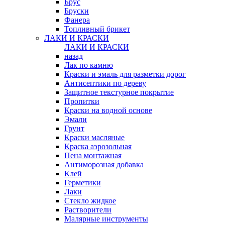
Брус
Бруски
Фанера
Топливный брикет
ЛАКИ И КРАСКИ
ЛАКИ И КРАСКИ
назад
Лак по камню
Краски и эмаль для разметки дорог
Антисептики по дереву
Защитное текстурное покрытие
Пропитки
Краски на водной основе
Эмали
Грунт
Краски масляные
Краска аэрозольная
Пена монтажная
Антиморозная добавка
Клей
Герметики
Лаки
Стекло жидкое
Растворители
Малярные инструменты