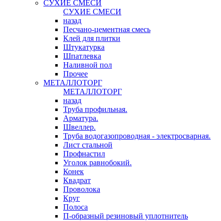
СУХИЕ СМЕСИ
СУХИЕ СМЕСИ
назад
Песчано-цементная смесь
Клей для плитки
Штукатурка
Шпатлевка
Наливной пол
Прочее
МЕТАЛЛОТОРГ
МЕТАЛЛОТОРГ
назад
Труба профильная.
Арматура.
Швеллер.
Труба водогазопроводная - электросварная.
Лист стальной
Профнастил
Уголок равнобокий.
Конек
Квадрат
Проволока
Круг
Полоса
П-образный резиновый уплотнитель