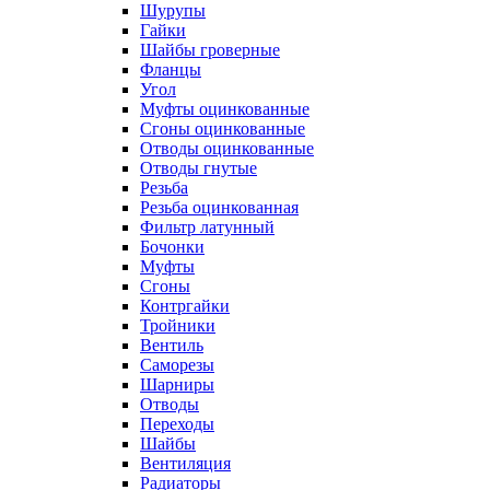
Шурупы
Гайки
Шайбы гроверные
Фланцы
Угол
Муфты оцинкованные
Сгоны оцинкованные
Отводы оцинкованные
Отводы гнутые
Резьба
Резьба оцинкованная
Фильтр латунный
Бочонки
Муфты
Сгоны
Контргайки
Тройники
Вентиль
Саморезы
Шарниры
Отводы
Переходы
Шайбы
Вентиляция
Радиаторы