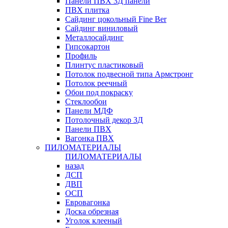
Панели ПВХ 3Д панели
ПВХ плитка
Сайдинг цокольный Fine Ber
Сайдинг виниловый
Металлосайдинг
Гипсокартон
Профиль
Плинтус пластиковый
Потолок подвесной типа Армстронг
Потолок реечный
Обои под покраску
Стеклообои
Панели МДФ
Потолочный декор 3Д
Панели ПВХ
Вагонка ПВХ
ПИЛОМАТЕРИАЛЫ
ПИЛОМАТЕРИАЛЫ
назад
ДСП
ДВП
ОСП
Евровагонка
Доска обрезная
Уголок клееный