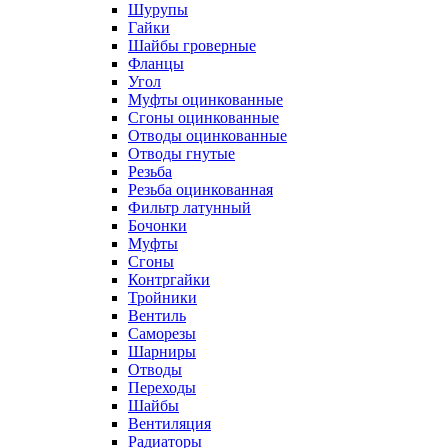
Шурупы
Гайки
Шайбы гроверные
Фланцы
Угол
Муфты оцинкованные
Сгоны оцинкованные
Отводы оцинкованные
Отводы гнутые
Резьба
Резьба оцинкованная
Фильтр латунный
Бочонки
Муфты
Сгоны
Контргайки
Тройники
Вентиль
Саморезы
Шарниры
Отводы
Переходы
Шайбы
Вентиляция
Радиаторы