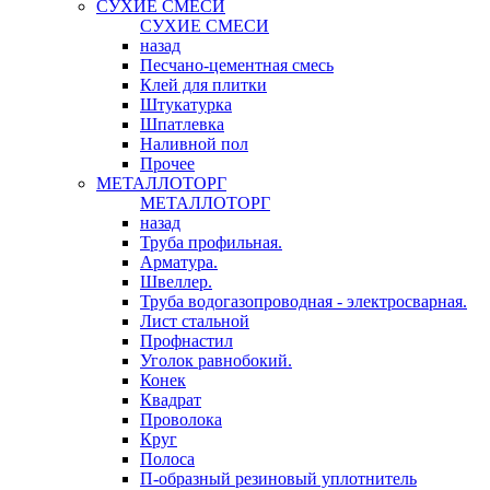
СУХИЕ СМЕСИ
СУХИЕ СМЕСИ
назад
Песчано-цементная смесь
Клей для плитки
Штукатурка
Шпатлевка
Наливной пол
Прочее
МЕТАЛЛОТОРГ
МЕТАЛЛОТОРГ
назад
Труба профильная.
Арматура.
Швеллер.
Труба водогазопроводная - электросварная.
Лист стальной
Профнастил
Уголок равнобокий.
Конек
Квадрат
Проволока
Круг
Полоса
П-образный резиновый уплотнитель