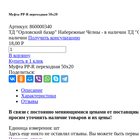
Муфта PP-R переходная 50х20
Артикул:
860000340
ТД "Орловский базар" Набережные Челны - в наличии
ТД "
наличии
Получить консультацию
18,00
Р
В корзину
Купить в 1 клик
Муфта PP-R переходная 50х20
Поделиться:
Описание
Характеристики
Отзывы
В связи с
постоянно меняющимися ценами от поставщик
просим уточнять наличие товаров и их цены!
Единица измерения:
шт
Здесь еще никто не оставлял отзывы. Вы можете быть перв