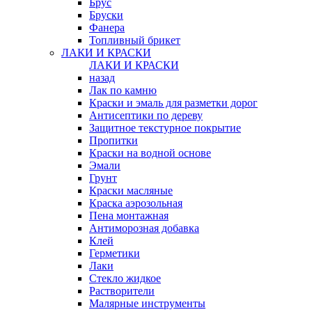
Брус
Бруски
Фанера
Топливный брикет
ЛАКИ И КРАСКИ
ЛАКИ И КРАСКИ
назад
Лак по камню
Краски и эмаль для разметки дорог
Антисептики по дереву
Защитное текстурное покрытие
Пропитки
Краски на водной основе
Эмали
Грунт
Краски масляные
Краска аэрозольная
Пена монтажная
Антиморозная добавка
Клей
Герметики
Лаки
Стекло жидкое
Растворители
Малярные инструменты