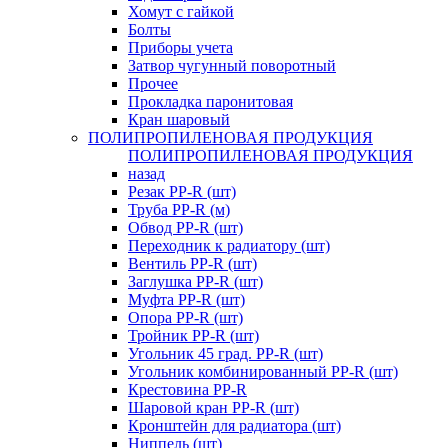
Хомут с гайкой
Болты
Приборы учета
Затвор чугунный поворотный
Прочее
Прокладка паронитовая
Кран шаровый
ПОЛИПРОПИЛЕНОВАЯ ПРОДУКЦИЯ
ПОЛИПРОПИЛЕНОВАЯ ПРОДУКЦИЯ
назад
Резак PP-R (шт)
Труба PP-R (м)
Обвод PP-R (шт)
Переходник к радиатору (шт)
Вентиль PP-R (шт)
Заглушка PP-R (шт)
Муфта PP-R (шт)
Опора PP-R (шт)
Тройник PP-R (шт)
Угольник 45 град. PP-R (шт)
Угольник комбинированный PP-R (шт)
Крестовина PP-R
Шаровой кран PP-R (шт)
Кронштейн для радиатора (шт)
Ниппель (шт)