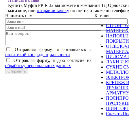
Написать отзыв
Купить Муфта PP-R 32 вы можете в компании ТД Орловский 
магазине, или
отправив заявку
по почте, а также по телефо
Написать нам
Каталог
СТРОИТЕ
МАТЕРИ
НАПОЛЬ
ПОКРЫТИ
ОТДЕЛОЧ
Отправляя форму, я соглашаюсь c
МАТЕРИ
политикой конфиденциальности
ПИЛОМА
Отправляя форму, я даю согласие на
ЛАКИ И К
обработку персональных данных
СУХИЕ С
МЕТАЛЛО
ЭЛЕКТРО
КРЕПЕЖ 
ТРУБОПР
АРМАТУР
ПОЛИПРО
ПРОДУКЦ
ШИНТОРГ
Скачать Пр