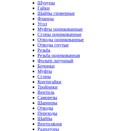
Шурупы
Гайки
Шайбы гроверные
Фланцы
Угол
Муфты оцинкованные
Сгоны оцинкованные
Отводы оцинкованные
Отводы гнутые
Резьба
Резьба оцинкованная
Фильтр латунный
Бочонки
Муфты
Сгоны
Контргайки
Тройники
Вентиль
Саморезы
Шарниры
Отводы
Переходы
Шайбы
Вентиляция
Радиаторы