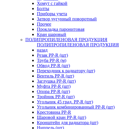
Хомут с гайкой
Болты
Приборы учета
Затвор чугунный поворотный
Прочее
Прокладка паронитовая
Кран шаровый
ПОЛИПРОПИЛЕНОВАЯ ПРОДУКЦИЯ
ПОЛИПРОПИЛЕНОВАЯ ПРОДУКЦИЯ
назад
Резак PP-R (шт)
Труба PP-R (м)
Обвод PP-R (шт)
Переходник к радиатору (шт)
Вентиль PP-R (шт)
Заглушка PP-R (шт)
Муфта PP-R (шт)
Опора PP-R (шт)
Тройник PP-R (шт)
Угольник 45 град. PP-R (шт)
Угольник комбинированный PP-R (шт)
Крестовина PP-R
Шаровой кран PP-R (шт)
Кронштейн для радиатора (шт)
Ниппель (шт)