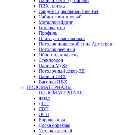
Панели ПВХ 3Д панели
ПВХ плитка
Сайдинг цокольный Fine Ber
Сайдинг виниловый
Металлосайдинг
Гипсокартон
Профиль
Плинтус пластиковый
Потолок подвесной типа Армстронг
Потолок реечный
Обои под покраску
Стеклообои
Панели МДФ
Потолочный декор 3Д
Панели ПВХ
Вагонка ПВХ
ПИЛОМАТЕРИАЛЫ
ПИЛОМАТЕРИАЛЫ
назад
ДСП
ДВП
ОСП
Евровагонка
Доска обрезная
Уголок клееный