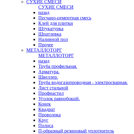
СУХИЕ СМЕСИ
СУХИЕ СМЕСИ
назад
Песчано-цементная смесь
Клей для плитки
Штукатурка
Шпатлевка
Наливной пол
Прочее
МЕТАЛЛОТОРГ
МЕТАЛЛОТОРГ
назад
Труба профильная.
Арматура.
Швеллер.
Труба водогазопроводная - электросварная.
Лист стальной
Профнастил
Уголок равнобокий.
Конек
Квадрат
Проволока
Круг
Полоса
П-образный резиновый уплотнитель