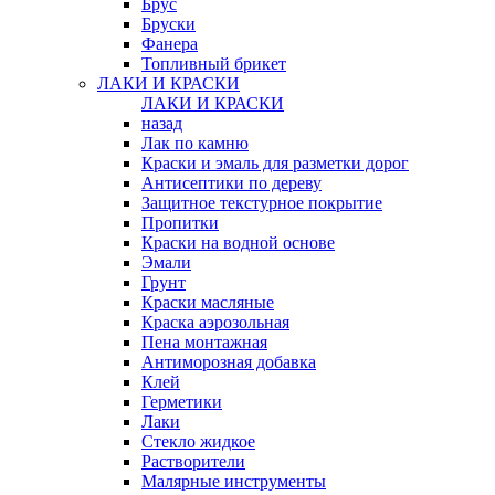
Брус
Бруски
Фанера
Топливный брикет
ЛАКИ И КРАСКИ
ЛАКИ И КРАСКИ
назад
Лак по камню
Краски и эмаль для разметки дорог
Антисептики по дереву
Защитное текстурное покрытие
Пропитки
Краски на водной основе
Эмали
Грунт
Краски масляные
Краска аэрозольная
Пена монтажная
Антиморозная добавка
Клей
Герметики
Лаки
Стекло жидкое
Растворители
Малярные инструменты