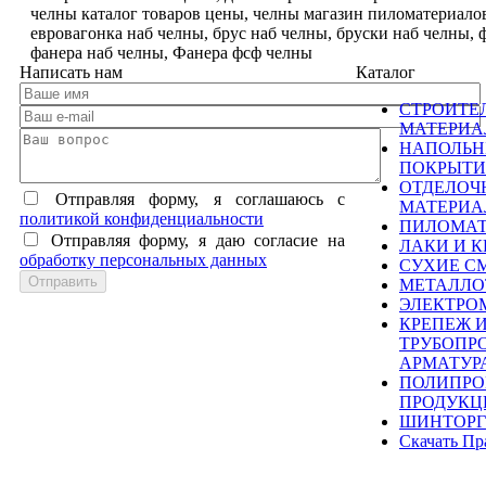
челны каталог товаров цены, челны магазин пиломатериало
евровагонка наб челны, брус наб челны, бруски наб челны,
фанера наб челны, Фанера фсф челны
Написать нам
Каталог
СТРОИТЕ
МАТЕРИ
НАПОЛЬ
ПОКРЫТИ
ОТДЕЛОЧ
Отправляя форму, я соглашаюсь c
МАТЕРИ
политикой конфиденциальности
ПИЛОМА
Отправляя форму, я даю согласие на
ЛАКИ И К
обработку персональных данных
СУХИЕ С
МЕТАЛЛО
ЭЛЕКТРО
КРЕПЕЖ 
ТРУБОПР
АРМАТУР
ПОЛИПРО
ПРОДУКЦ
ШИНТОРГ
Скачать Пр