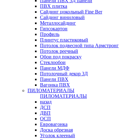
Панели ПВХ 3Д панели
ПВХ плитка
Сайдинг цокольный Fine Ber
Сайдинг виниловый
Металлосайдинг
Гипсокартон
Профиль
Плинтус пластиковый
Потолок подвесной типа Армстронг
Потолок реечный
Обои под покраску
Стеклообои
Панели МДФ
Потолочный декор 3Д
Панели ПВХ
Вагонка ПВХ
ПИЛОМАТЕРИАЛЫ
ПИЛОМАТЕРИАЛЫ
назад
ДСП
ДВП
ОСП
Евровагонка
Доска обрезная
Уголок клееный