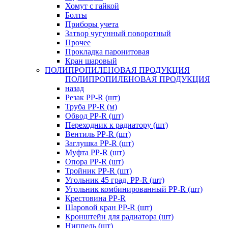
Хомут с гайкой
Болты
Приборы учета
Затвор чугунный поворотный
Прочее
Прокладка паронитовая
Кран шаровый
ПОЛИПРОПИЛЕНОВАЯ ПРОДУКЦИЯ
ПОЛИПРОПИЛЕНОВАЯ ПРОДУКЦИЯ
назад
Резак PP-R (шт)
Труба PP-R (м)
Обвод PP-R (шт)
Переходник к радиатору (шт)
Вентиль PP-R (шт)
Заглушка PP-R (шт)
Муфта PP-R (шт)
Опора PP-R (шт)
Тройник PP-R (шт)
Угольник 45 град. PP-R (шт)
Угольник комбинированный PP-R (шт)
Крестовина PP-R
Шаровой кран PP-R (шт)
Кронштейн для радиатора (шт)
Ниппель (шт)