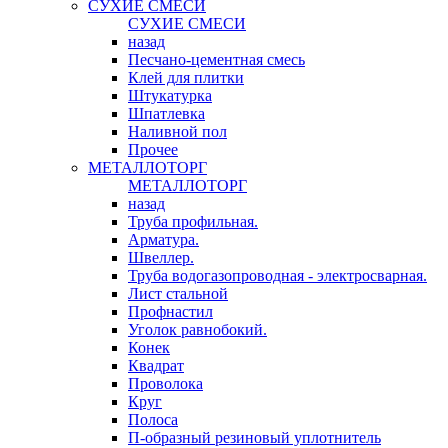
СУХИЕ СМЕСИ
СУХИЕ СМЕСИ
назад
Песчано-цементная смесь
Клей для плитки
Штукатурка
Шпатлевка
Наливной пол
Прочее
МЕТАЛЛОТОРГ
МЕТАЛЛОТОРГ
назад
Труба профильная.
Арматура.
Швеллер.
Труба водогазопроводная - электросварная.
Лист стальной
Профнастил
Уголок равнобокий.
Конек
Квадрат
Проволока
Круг
Полоса
П-образный резиновый уплотнитель