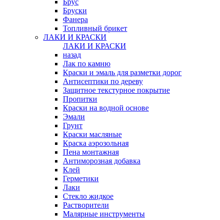
Брус
Бруски
Фанера
Топливный брикет
ЛАКИ И КРАСКИ
ЛАКИ И КРАСКИ
назад
Лак по камню
Краски и эмаль для разметки дорог
Антисептики по дереву
Защитное текстурное покрытие
Пропитки
Краски на водной основе
Эмали
Грунт
Краски масляные
Краска аэрозольная
Пена монтажная
Антиморозная добавка
Клей
Герметики
Лаки
Стекло жидкое
Растворители
Малярные инструменты