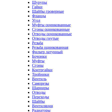
Шурупы
Гайки
Шайбы гроверные
Фланцы
Угол
Муфты оцинкованные
Сгоны оцинкованные
Отводы оцинкованные
Отводы гнутые
Резьба
Резьба оцинкованная
Фильтр латунный
Бочонки
Муфты
Сгоны
Контргайки
Тройники
Вентиль
Саморезы
Шарниры
Отводы
Переходы
Шайбы
Вентиляция
Радиаторы