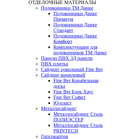
ОТДЕЛОЧНЫЕ МАТЕРИАЛЫ
Подоконники ТМ Данке
Подоконники Данке
Премиум
Подоконники Данке
Стандарт
Подоконники Данке
Комфорт
Комплектующие для
подоконников ТМ Данке
Панели ПВХ 3Д панели
ПВХ плитка
Сайдинг цокольный Fine Ber
Сайдинг виниловый
Fine Ber Корабельная
доска
Fine Ber Блок Хаус
Fine Ber Софит
Ю-пласт
Металлосайдинг
Металлосайдинг Сталь
ПОЛИЭСТЕР
Металлосайдинг Сталь
PRINTECH
Гипсокартон