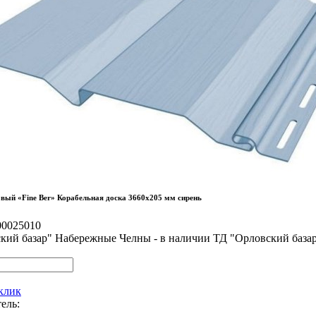
вый «Fine Ber» Корабельная доска 3660х205 мм сирень
00025010
кий базар" Набережные Челны - в наличии
ТД "Орловский база
 клик
ель: