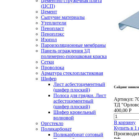
Цементно стружечная плита
(ЦСП)
Цемент
Сыпучие материалы
Утеплители
Пенопласт
Пеноплэкс
Изопол
Пароизоляционные мембраны
Панель ограждения 3Д
полимерно-порошковая краска
Сетки
Проволока
Арматура стеклопластиковая
Шифер
Лист асбестоцементный
Сайдинг винило
(шифер плоский)
Полоса для грядки. Лист
Артикул:
7
асбестоцементный
ТД "Орловс
(шифер плоский)
400,00
Р
Шифер кровельный
волновой
В корзину
Оргстекло
Купить в 1
Поликарбонат
Производит
Поликарбонат сотовый