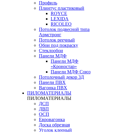
Профиль
Плинтус пластиковый
ROYCE
LEXIDA
RICOLEO
Потолок подвесной типа
Армстронг
Потолок реечный
Обои под покраску
Стеклообои
Панели МДФ
Панели МДФ
«Кроностар»
Панели МДФ Союз
Потолочный декор 3Д
Панели ПВХ
Вагонка ПВХ
ПИЛОМАТЕРИАЛЫ
ПИЛОМАТЕРИАЛЫ
ДСП
ДВП
ОСП
Евровагонка
Доска обрезная
Уголок клееный