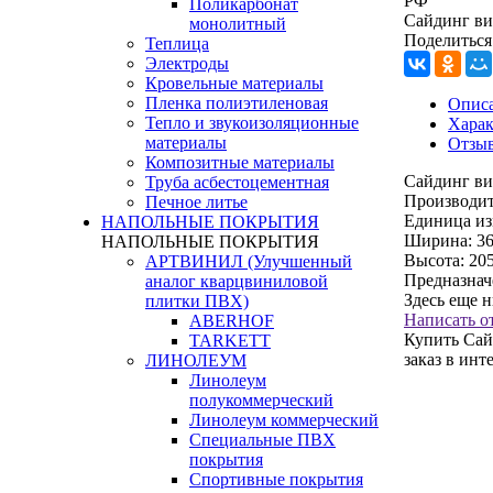
РФ
Поликарбонат
Сайдинг ви
монолитный
Поделиться
Теплица
Электроды
Кровельные материалы
Пленка полиэтиленовая
Опис
Тепло и звукоизоляционные
Харак
материалы
Отзы
Композитные материалы
Сайдинг в
Труба асбестоцементная
Производит
Печное литье
Единица из
НАПОЛЬНЫЕ ПОКРЫТИЯ
Ширина:
3
НАПОЛЬНЫЕ ПОКРЫТИЯ
Высота:
20
АРТВИНИЛ (Улучшенный
Предназнач
аналог кварцвиниловой
Здесь еще 
плитки ПВХ)
Написать о
ABERHOF
Купить Сай
TARKETT
заказ в инт
ЛИНОЛЕУМ
Линолеум
полукоммерческий
Линолеум коммерческий
Специальные ПВХ
покрытия
Спортивные покрытия