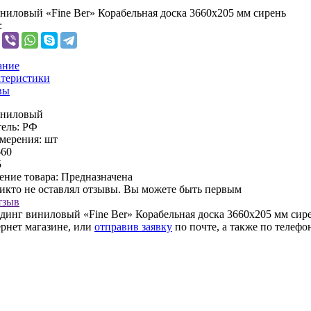
ниловый «Fine Ber» Корабельная доска 3660х205 мм сирень
:
ание
теристики
вы
иниловый
ель:
РФ
мерения:
шт
660
5
ение товара:
Предназначена
никто не оставлял отзывы. Вы можете быть первым
тзыв
динг виниловый «Fine Ber» Корабельная доска 3660х205 мм сир
ернет магазине, или
отправив заявку
по почте, а также по телеф