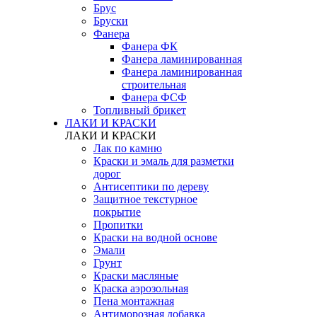
Брус
Бруски
Фанера
Фанера ФК
Фанера ламинированная
Фанера ламинированная
строительная
Фанера ФСФ
Топливный брикет
ЛАКИ И КРАСКИ
ЛАКИ И КРАСКИ
Лак по камню
Краски и эмаль для разметки
дорог
Антисептики по дереву
Защитное текстурное
покрытие
Пропитки
Краски на водной основе
Эмали
Грунт
Краски масляные
Краска аэрозольная
Пена монтажная
Антиморозная добавка