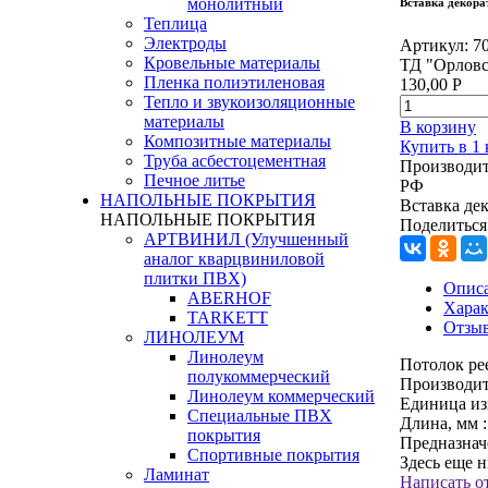
монолитный
Вставка декорат
Теплица
Электроды
Артикул:
7
Кровельные материалы
ТД "Орловс
Пленка полиэтиленовая
130,00
Р
Тепло и звукоизоляционные
материалы
В корзину
Композитные материалы
Купить в 1
Труба асбестоцементная
Производит
Печное литье
РФ
НАПОЛЬНЫЕ ПОКРЫТИЯ
Вставка дек
НАПОЛЬНЫЕ ПОКРЫТИЯ
Поделиться
АРТВИНИЛ (Улучшенный
аналог кварцвиниловой
плитки ПВХ)
Опис
ABERHOF
Харак
TARKETT
Отзы
ЛИНОЛЕУМ
Линолеум
Потолок р
полукоммерческий
Производит
Линолеум коммерческий
Единица из
Специальные ПВХ
Длина, мм :
покрытия
Предназнач
Спортивные покрытия
Здесь еще 
Ламинат
Написать о