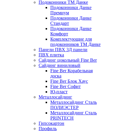
Подоконники ТМ Данке
Подоконники Данке
Премиум
Подоконники Данке
Стандарт
Подоконники Данке
Комфорт
Комплектующие для
подоконников ТМ Данке
Панели ПВХ 3Д панели
ПВХ плитка
Сайдинг цокольный Fine Ber
Сайдинг виниловый
Fine Ber Корабельная
доска
Fine Ber Блок Хаус
Fine Ber Софит
Ю-пласт
Металлосайдинг
Металлосайдинг Сталь
ПОЛИЭСТЕР
Металлосайдинг Сталь
PRINTECH
Гипсокартон
Профиль