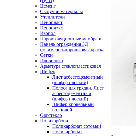
(ЦСП)
Цемент
Сыпучие материалы
Утеплители
Пенопласт
Пеноплэкс
Изопол
Пароизоляционные мембраны
Панель ограждения 3Д
полимерно-порошковая краска
Сетки
Проволока
Арматура стеклопластиковая
Шифер
Лист асбестоцементный
(шифер плоский)
Полоса для грядки. Лист
асбестоцементный
(шифер плоский)
Шифер кровельный
волновой
Оргстекло
Поликарбонат
Поликарбонат сотовый
Поликарбонат