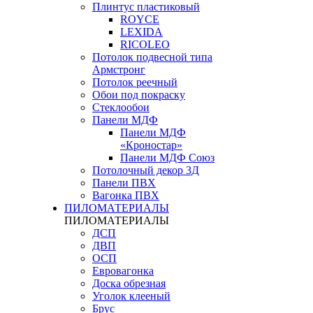
Плинтус пластиковый
ROYCE
LEXIDA
RICOLEO
Потолок подвесной типа
Армстронг
Потолок реечный
Обои под покраску
Стеклообои
Панели МДФ
Панели МДФ
«Кроностар»
Панели МДФ Союз
Потолочный декор 3Д
Панели ПВХ
Вагонка ПВХ
ПИЛОМАТЕРИАЛЫ
ПИЛОМАТЕРИАЛЫ
ДСП
ДВП
ОСП
Евровагонка
Доска обрезная
Уголок клееный
Брус