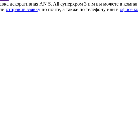
авка декоративная AN S. All суперхром 3 п.м вы можете в компа
или
отправив заявку
по почте, а также по телефону
или в
офисе к