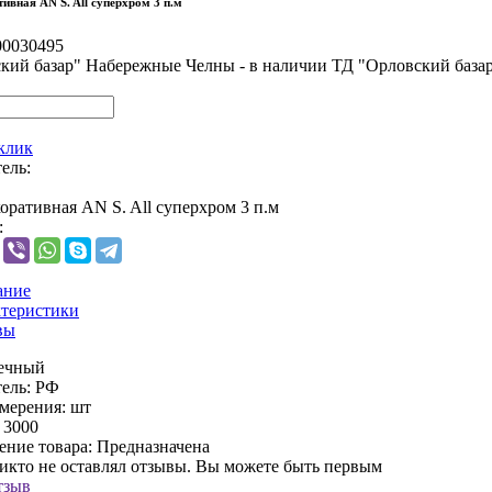
ивная AN S. All суперхром 3 п.м
00030495
кий базар" Набережные Челны - в наличии
ТД "Орловский база
 клик
ель:
оративная AN S. All суперхром 3 п.м
:
ание
теристики
вы
еечный
ель:
РФ
мерения:
шт
3000
ение товара:
Предназначена
никто не оставлял отзывы. Вы можете быть первым
тзыв