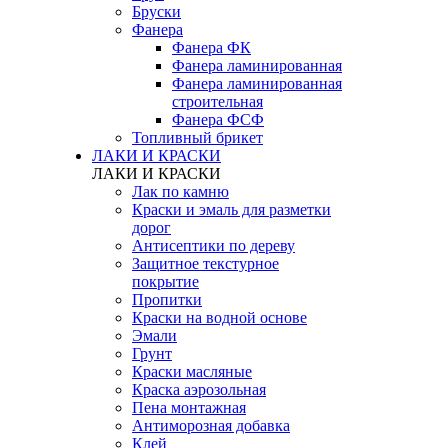
Бруски
Фанера
Фанера ФК
Фанера ламинированная
Фанера ламинированная
строительная
Фанера ФСФ
Топливный брикет
ЛАКИ И КРАСКИ
ЛАКИ И КРАСКИ
Лак по камню
Краски и эмаль для разметки
дорог
Антисептики по дереву
Защитное текстурное
покрытие
Пропитки
Краски на водной основе
Эмали
Грунт
Краски масляные
Краска аэрозольная
Пена монтажная
Антиморозная добавка
Клей