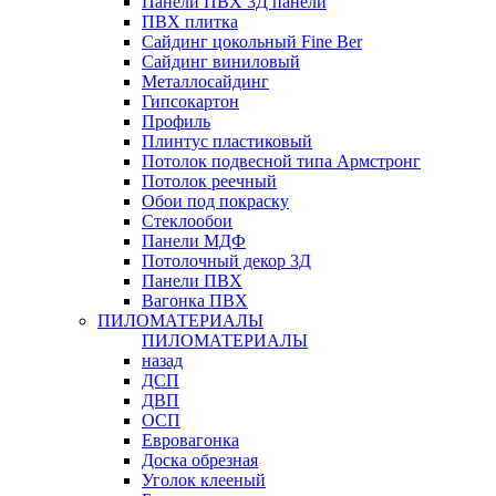
Панели ПВХ 3Д панели
ПВХ плитка
Сайдинг цокольный Fine Ber
Сайдинг виниловый
Металлосайдинг
Гипсокартон
Профиль
Плинтус пластиковый
Потолок подвесной типа Армстронг
Потолок реечный
Обои под покраску
Стеклообои
Панели МДФ
Потолочный декор 3Д
Панели ПВХ
Вагонка ПВХ
ПИЛОМАТЕРИАЛЫ
ПИЛОМАТЕРИАЛЫ
назад
ДСП
ДВП
ОСП
Евровагонка
Доска обрезная
Уголок клееный