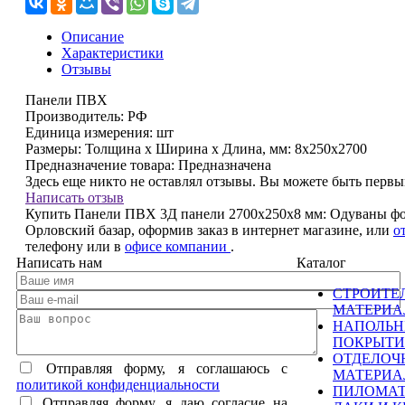
Описание
Характеристики
Отзывы
Панели ПВХ
Производитель:
РФ
Единица измерения:
шт
Размеры: Толщина х Ширина х Длина, мм:
8х250х2700
Предназначение товара:
Предназначена
Здесь еще никто не оставлял отзывы. Вы можете быть перв
Написать отзыв
Купить Панели ПВХ 3Д панели 2700х250х8 мм: Одуваны фо
Орловский базар, оформив заказ в интернет магазине, или
о
телефону
или в
офисе компании
.
Написать нам
Каталог
СТРОИТЕ
МАТЕРИ
НАПОЛЬ
ПОКРЫТИ
ОТДЕЛОЧ
Отправляя форму, я соглашаюсь c
МАТЕРИ
политикой конфиденциальности
ПИЛОМА
Отправляя форму, я даю согласие на