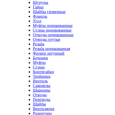
Шурупы
Гайки
Шайбы гроверные
Фланцы
Угол
Муфты оцинкованные
Сгоны оцинкованные
Отводы оцинкованные
Отводы гнутые
Резьба
Резьба оцинкованная
Фильтр латунный
Бочонки
Муфты
Сгоны
Контргайки
Тройники
Вентиль
Саморезы
Шарниры
Отводы
Переходы
Шайбы
Вентиляция
Радиаторы