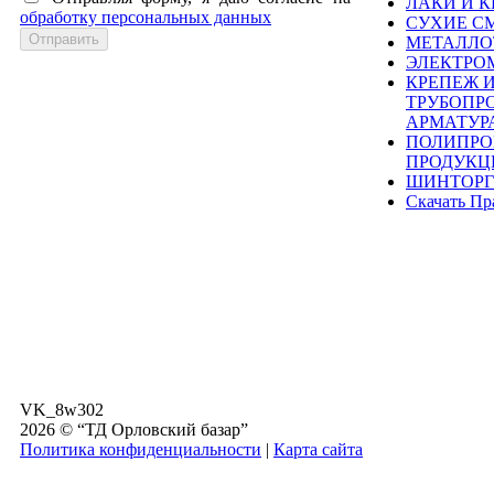
ЛАКИ И К
обработку персональных данных
СУХИЕ С
МЕТАЛЛО
ЭЛЕКТРО
КРЕПЕЖ 
ТРУБОПР
АРМАТУР
ПОЛИПРО
ПРОДУКЦ
ШИНТОРГ
Скачать Пр
VK_8w302
2026 © “ТД Орловский базар”
Политика конфиденциальности
|
Карта сайта