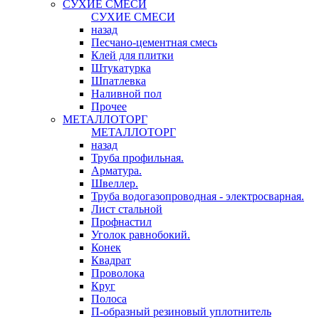
СУХИЕ СМЕСИ
СУХИЕ СМЕСИ
назад
Песчано-цементная смесь
Клей для плитки
Штукатурка
Шпатлевка
Наливной пол
Прочее
МЕТАЛЛОТОРГ
МЕТАЛЛОТОРГ
назад
Труба профильная.
Арматура.
Швеллер.
Труба водогазопроводная - электросварная.
Лист стальной
Профнастил
Уголок равнобокий.
Конек
Квадрат
Проволока
Круг
Полоса
П-образный резиновый уплотнитель