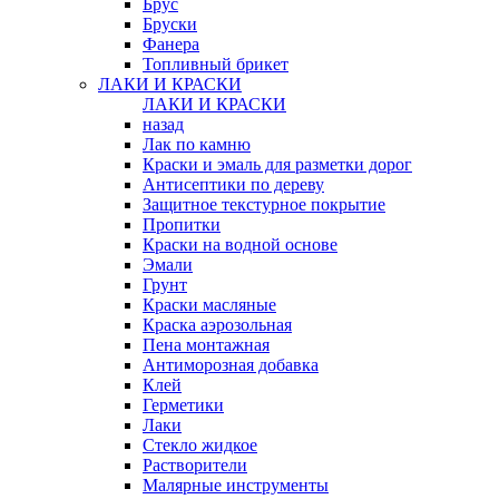
Брус
Бруски
Фанера
Топливный брикет
ЛАКИ И КРАСКИ
ЛАКИ И КРАСКИ
назад
Лак по камню
Краски и эмаль для разметки дорог
Антисептики по дереву
Защитное текстурное покрытие
Пропитки
Краски на водной основе
Эмали
Грунт
Краски масляные
Краска аэрозольная
Пена монтажная
Антиморозная добавка
Клей
Герметики
Лаки
Стекло жидкое
Растворители
Малярные инструменты