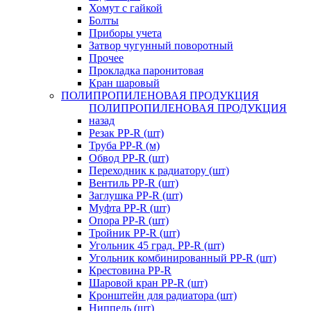
Хомут с гайкой
Болты
Приборы учета
Затвор чугунный поворотный
Прочее
Прокладка паронитовая
Кран шаровый
ПОЛИПРОПИЛЕНОВАЯ ПРОДУКЦИЯ
ПОЛИПРОПИЛЕНОВАЯ ПРОДУКЦИЯ
назад
Резак PP-R (шт)
Труба PP-R (м)
Обвод PP-R (шт)
Переходник к радиатору (шт)
Вентиль PP-R (шт)
Заглушка PP-R (шт)
Муфта PP-R (шт)
Опора PP-R (шт)
Тройник PP-R (шт)
Угольник 45 град. PP-R (шт)
Угольник комбинированный PP-R (шт)
Крестовина PP-R
Шаровой кран PP-R (шт)
Кронштейн для радиатора (шт)
Ниппель (шт)