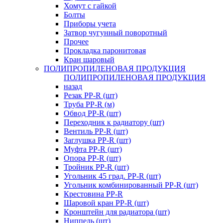
Хомут с гайкой
Болты
Приборы учета
Затвор чугунный поворотный
Прочее
Прокладка паронитовая
Кран шаровый
ПОЛИПРОПИЛЕНОВАЯ ПРОДУКЦИЯ
ПОЛИПРОПИЛЕНОВАЯ ПРОДУКЦИЯ
назад
Резак PP-R (шт)
Труба PP-R (м)
Обвод PP-R (шт)
Переходник к радиатору (шт)
Вентиль PP-R (шт)
Заглушка PP-R (шт)
Муфта PP-R (шт)
Опора PP-R (шт)
Тройник PP-R (шт)
Угольник 45 град. PP-R (шт)
Угольник комбинированный PP-R (шт)
Крестовина PP-R
Шаровой кран PP-R (шт)
Кронштейн для радиатора (шт)
Ниппель (шт)