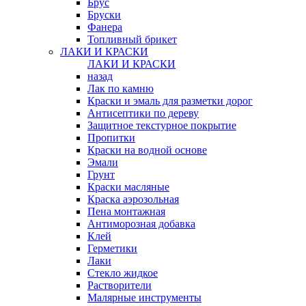
Брус
Бруски
Фанера
Топливный брикет
ЛАКИ И КРАСКИ
ЛАКИ И КРАСКИ
назад
Лак по камню
Краски и эмаль для разметки дорог
Антисептики по дереву
Защитное текстурное покрытие
Пропитки
Краски на водной основе
Эмали
Грунт
Краски масляные
Краска аэрозольная
Пена монтажная
Антиморозная добавка
Клей
Герметики
Лаки
Стекло жидкое
Растворители
Малярные инструменты