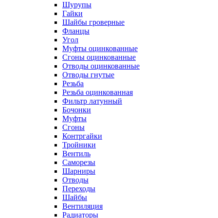
Шурупы
Гайки
Шайбы гроверные
Фланцы
Угол
Муфты оцинкованные
Сгоны оцинкованные
Отводы оцинкованные
Отводы гнутые
Резьба
Резьба оцинкованная
Фильтр латунный
Бочонки
Муфты
Сгоны
Контргайки
Тройники
Вентиль
Саморезы
Шарниры
Отводы
Переходы
Шайбы
Вентиляция
Радиаторы