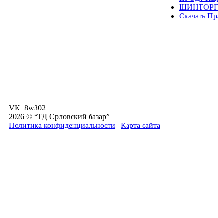
ШИНТОРГ
Скачать Пр
VK_8w302
2026 © “ТД Орловский базар”
Политика конфиденциальности
|
Карта сайта