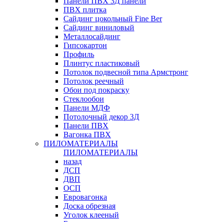
Панели ПВХ 3Д панели
ПВХ плитка
Сайдинг цокольный Fine Ber
Сайдинг виниловый
Металлосайдинг
Гипсокартон
Профиль
Плинтус пластиковый
Потолок подвесной типа Армстронг
Потолок реечный
Обои под покраску
Стеклообои
Панели МДФ
Потолочный декор 3Д
Панели ПВХ
Вагонка ПВХ
ПИЛОМАТЕРИАЛЫ
ПИЛОМАТЕРИАЛЫ
назад
ДСП
ДВП
ОСП
Евровагонка
Доска обрезная
Уголок клееный