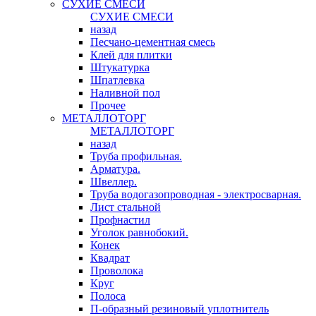
СУХИЕ СМЕСИ
СУХИЕ СМЕСИ
назад
Песчано-цементная смесь
Клей для плитки
Штукатурка
Шпатлевка
Наливной пол
Прочее
МЕТАЛЛОТОРГ
МЕТАЛЛОТОРГ
назад
Труба профильная.
Арматура.
Швеллер.
Труба водогазопроводная - электросварная.
Лист стальной
Профнастил
Уголок равнобокий.
Конек
Квадрат
Проволока
Круг
Полоса
П-образный резиновый уплотнитель