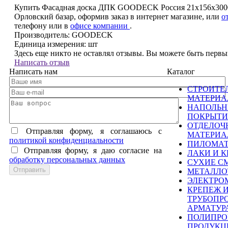
Купить Фасадная доска ДПК GOODECK Россия 21х156х3000
Орловский базар, оформив заказ в интернет магазине, или
о
телефону
или в
офисе компании
.
Производитель:
GOODECK
Единица измерения:
шт
Здесь еще никто не оставлял отзывы. Вы можете быть перв
Написать отзыв
Написать нам
Каталог
СТРОИТЕ
МАТЕРИ
НАПОЛЬ
ПОКРЫТИ
ОТДЕЛОЧ
Отправляя форму, я соглашаюсь c
МАТЕРИ
политикой конфиденциальности
ПИЛОМА
Отправляя форму, я даю согласие на
ЛАКИ И К
обработку персональных данных
СУХИЕ С
МЕТАЛЛО
ЭЛЕКТРО
КРЕПЕЖ 
ТРУБОПР
АРМАТУР
ПОЛИПРО
ПРОДУКЦ