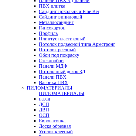
Панели ПВХ 3Д панели
ПВХ плитка
Сайдинг цокольный Fine Ber
Сайдинг виниловый
Металлосайдинг
Гипсокартон
Профиль
Плинтус пластиковый
Потолок подвесной типа Армстронг
Потолок реечный
Обои под покраску
Стеклообои
Панели МДФ
Потолочный декор 3Д
Панели ПВХ
Вагонка ПВХ
ПИЛОМАТЕРИАЛЫ
ПИЛОМАТЕРИАЛЫ
назад
ДСП
ДВП
ОСП
Евровагонка
Доска обрезная
Уголок клееный