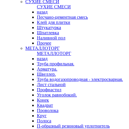
СУХИЕ СМЕСИ
СУХИЕ СМЕСИ
назад
Песчано-цементная смесь
Клей для плитки
Штукатурка
Шпатлевка
Наливной пол
Прочее
МЕТАЛЛОТОРГ
МЕТАЛЛОТОРГ
назад
Труба профильная.
Арматура.
Швеллер.
Труба водогазопроводная - электросварная.
Лист стальной
Профнастил
Уголок равнобокий.
Конек
Квадрат
Проволока
Круг
Полоса
П-образный резиновый уплотнитель