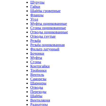
Шурупы
Гайки
Шайбы гроверные
Фланцы
Угол
Муфты оцинкованные
Сгоны оцинкованные
Отводы оцинкованные
Отводы гнутые
Резьба
Резьба оцинкованная
Фильтр латунный
Бочонки
Муфты
Сгоны
Контргайки
Тройники
Вентиль
Саморезы
Шарниры
Отводы
Переходы
Шайбы
Вентиляция
Радиаторы