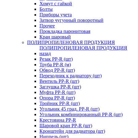
Хомут с гайкой
Болты
Приборы учета
Затвор чугунный поворотный
Прочее
Прокладка паронитовая
Кран шаровый
ПОЛИПРОПИЛЕНОВАЯ ПРОДУКЦИЯ
ПОЛИПРОПИЛЕНОВАЯ ПРОДУКЦИЯ
назад
Резак PP-R (шт)
Труба PP-R (м)
Обвод PP-R (шт)
Переходник к радиатору (шт)
Вентиль PP-R (шт)
Заглушка PP-R (шт)
Муфта PP-R (шт)
Опора PP-R (шт)
Тройник PP-R (шт)
Угольник 45 град. PP-R (шт)
Угольник комбинированный PP-R (шт)
Крестовина PP-R
Шаровой кран PP-R (шт)
Кронштейн для радиатора (шт)
Ниппель (шт)