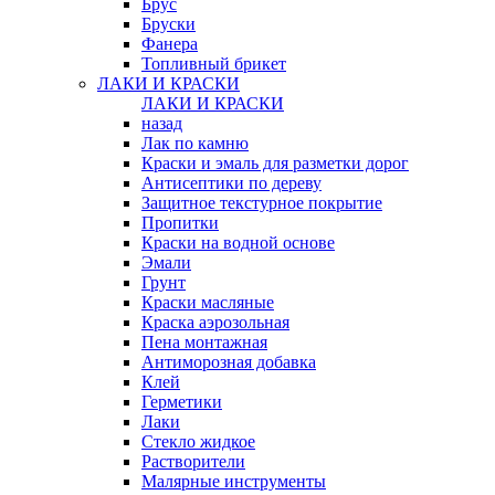
Брус
Бруски
Фанера
Топливный брикет
ЛАКИ И КРАСКИ
ЛАКИ И КРАСКИ
назад
Лак по камню
Краски и эмаль для разметки дорог
Антисептики по дереву
Защитное текстурное покрытие
Пропитки
Краски на водной основе
Эмали
Грунт
Краски масляные
Краска аэрозольная
Пена монтажная
Антиморозная добавка
Клей
Герметики
Лаки
Стекло жидкое
Растворители
Малярные инструменты