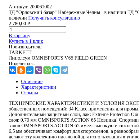
Артикул:
200061002
ТД "Орловский базар" Набережные Челны - в наличии
ТД "
наличии
Получить консультацию
2 780,00
Р
В корзину
Купить в 1 клик
Производитель:
TARKETT
Линолеум OMNISPORTS V65 FIELD GREEN
Поделиться:
Описание
Характеристики
Отзывы
ТЕХНИЧЕСКИЕ ХАРАКТЕРИСТИКИ И УСЛОВИЯ ЭКСПЛУ
общественных помещений: 34 Класс применения для пром
Дополнительный защитный слой, лак: Extreme Protection Об
слоя: 0,70 мм OMNISPORTS ACTION 65 Новинка! Спортивн
залов OMNISPORTS ACTION 65 имеет высокую износостойк
6,5 мм обеспечивает комфорт для спортсменов, а разнообра
делают эту коллекцию идеальной для использования в унив