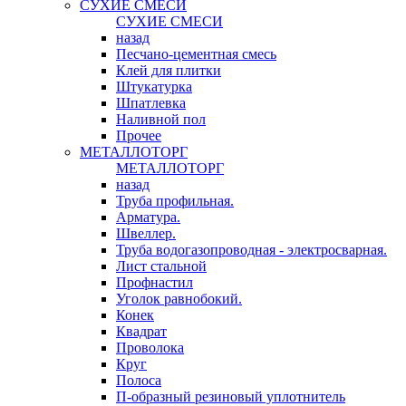
СУХИЕ СМЕСИ
СУХИЕ СМЕСИ
назад
Песчано-цементная смесь
Клей для плитки
Штукатурка
Шпатлевка
Наливной пол
Прочее
МЕТАЛЛОТОРГ
МЕТАЛЛОТОРГ
назад
Труба профильная.
Арматура.
Швеллер.
Труба водогазопроводная - электросварная.
Лист стальной
Профнастил
Уголок равнобокий.
Конек
Квадрат
Проволока
Круг
Полоса
П-образный резиновый уплотнитель