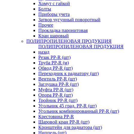
Хомут с гайкой
Болты
Приборы учета
Затвор чугунный поворотный
Прочее
Прокладка паронитовая
Кран шаровый
ПОЛИПРОПИЛЕНОВАЯ ПРОДУКЦИЯ
ПОЛИПРОПИЛЕНОВАЯ ПРОДУКЦИЯ
назад
Резак PP-R (шт)
Труба PP-R (м)
Обвод PP-R (шт)
Переходник к радиатору (шт)
Вентиль PP-R (шт)
Заглушка PP-R (шт)
Муфта PP-R (шт)
Опора PP-R (шт)
Тройник PP-R (шт)
Угольник 45 град. PP-R (шт)
Угольник комбинированный PP-R (шт)
Крестовина PP-R
Шаровой кран PP-R (шт)
Кронштейн для радиатора (шт)
Ниппель (шт)