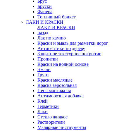
Брус
Бруски
Фанера
Топливный брикет
ЛАКИ И КРАСКИ
ЛАКИ И КРАСКИ
назад
Лак по камню
Краски и эмаль для разметки дорог
Антисептики по дереву
Защитное текстурное покрытие
Пропитки
Краски на водной основе
Эмали
Грунт
Краски масляные
Краска аэрозольная
Пена монтажная
Антиморозная добавка
Клей
Герметики
Лаки
Стекло жидкое
Растворители
Малярные инструменты