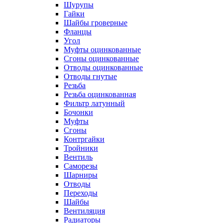
Шурупы
Гайки
Шайбы гроверные
Фланцы
Угол
Муфты оцинкованные
Сгоны оцинкованные
Отводы оцинкованные
Отводы гнутые
Резьба
Резьба оцинкованная
Фильтр латунный
Бочонки
Муфты
Сгоны
Контргайки
Тройники
Вентиль
Саморезы
Шарниры
Отводы
Переходы
Шайбы
Вентиляция
Радиаторы