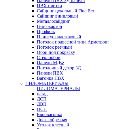
Панели ПВХ 3Д панели
ПВХ плитка
Сайдинг цокольный Fine Ber
Сайдинг виниловый
Металлосайдинг
Гипсокартон
Профиль
Плинтус пластиковый
Потолок подвесной типа Армстронг
Потолок реечный
Обои под покраску
Стеклообои
Панели МДФ
Потолочный декор 3Д
Панели ПВХ
Вагонка ПВХ
ПИЛОМАТЕРИАЛЫ
ПИЛОМАТЕРИАЛЫ
назад
ДСП
ДВП
ОСП
Евровагонка
Доска обрезная
Уголок клееный