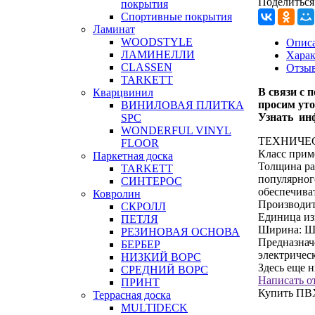
Поделиться
покрытия
Спортивные покрытия
Ламинат
WOODSTYLE
Опис
ЛАМИНЕЛЛИ
Харак
CLASSEN
Отзы
TARKETT
В связи с
п
Кварцвинил
просим уто
ВИНИЛОВАЯ ПЛИТКА
Узнать инф
SPC
WONDERFUL VINYL
ТЕХНИЧЕС
FLOOR
Класс прим
Паркетная доска
Толщина ра
TARKETT
популярног
СИНТЕРОС
обеспечива
Ковролин
Производит
СКРОЛЛ
Единица из
ПЕТЛЯ
Ширина:
Ш
РЕЗИНОВАЯ ОСНОВА
Предназнач
БЕРБЕР
электричес
НИЗКИЙ ВОРС
Здесь еще 
СРЕДНИЙ ВОРС
Написать о
ПРИНТ
Купить ПВХ
Террасная доска
MULTIDECK