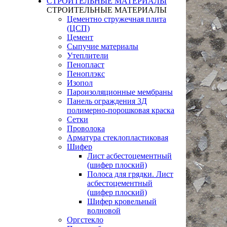
СТРОИТЕЛЬНЫЕ МАТЕРИАЛЫ
СТРОИТЕЛЬНЫЕ МАТЕРИАЛЫ
Цементно стружечная плита
(ЦСП)
Цемент
Сыпучие материалы
Утеплители
Пенопласт
Пеноплэкс
Изопол
Пароизоляционные мембраны
Панель ограждения 3Д
полимерно-порошковая краска
Сетки
Проволока
Арматура стеклопластиковая
Шифер
Лист асбестоцементный
(шифер плоский)
Полоса для грядки. Лист
асбестоцементный
(шифер плоский)
Шифер кровельный
волновой
Оргстекло