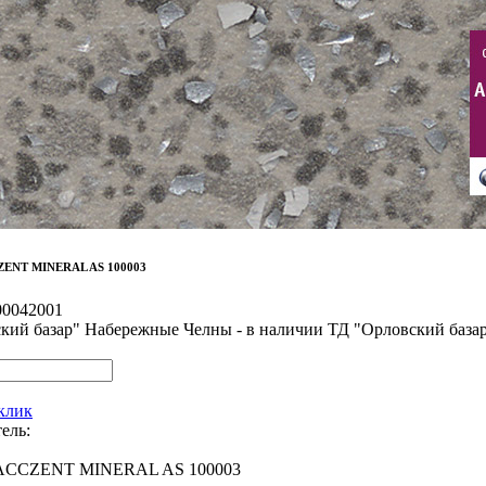
ZENT MINERAL AS 100003
00042001
кий базар" Набережные Челны - в наличии
ТД "Орловский база
 клик
ель:
ACCZENT MINERAL AS 100003