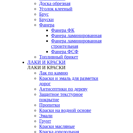
Доска обрезная
Уголок клееный
Брус
Бруски
Фанера
Фанера ФК
Фанера ламинированная
Фанера ламинированная
строительная
Фанера ФСФ
Топливный брикет
ЛАКИ И КРАСКИ
ЛАКИ И КРАСКИ
Лак по камню
Краски и эмаль для разметки
дорог
Антисептики по дереву
Защитное текстурное
покрытие
Пропитки
Краски на водной основе
Эмали
Грунт
Краски масляные
Краска аэрозольная