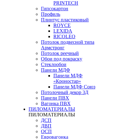
PRINTECH
Гипсокартон
Профиль
Плинтус пластиковый
ROYCE
LEXIDA
RICOLEO
Потолок подвесной типа
Армстронг
Потолок реечный
Обои под покраску
Стеклообои
Панели МДФ
Панели МДФ
«Кроностар»
Панели МДФ Союз
Потолочный декор 3Д
Панели ПВХ
Вагонка ПВХ
ПИЛОМАТЕРИАЛЫ
ПИЛОМАТЕРИАЛЫ
ДСП
ДВП
ОСП
Евровагонка