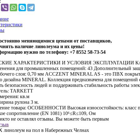
:
ание
теристики
вы
остоянно меняющимися ценами от поставщиков,
чнять наличие линолеума и их цены!
ормацию нужно по телефону: +7 8552 58-73-54
КИЕ ХАРАКТЕРИСТИКИ И УСЛОВИЯ ЭКСПЛУАТАЦИИ Класс пр
енения для промышленных помещений: 43 Дополнительный защит
бочего слоя: 0,70 мм ACCZENT MINERAL AS - это ПВХ покрытие
о дизайна MINERAL. Коллекция предназначена для помещений с
ть безопасность людей и поддерживать стабильность работы эле
ель:
TARKETT
мерения:
кв.м
ирина рулона 3 м.
ение товара:
ОСОБЕННОСТИ Высокая износостойкость: класс пр
кое сопротивление (EN 1081) 10⁶≤R≤109, Ом
никто не оставлял отзывы. Вы можете быть первым
тзыв
 линолеум на пол в Набережных Челнах