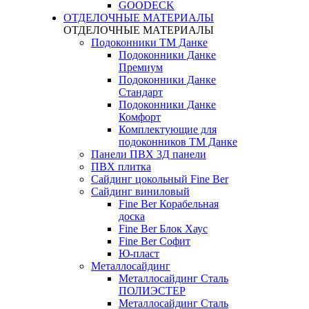
GOODECK
ОТДЕЛОЧНЫЕ МАТЕРИАЛЫ
ОТДЕЛОЧНЫЕ МАТЕРИАЛЫ
Подоконники ТМ Данке
Подоконники Данке
Премиум
Подоконники Данке
Стандарт
Подоконники Данке
Комфорт
Комплектующие для
подоконников ТМ Данке
Панели ПВХ 3Д панели
ПВХ плитка
Сайдинг цокольный Fine Ber
Сайдинг виниловый
Fine Ber Корабельная
доска
Fine Ber Блок Хаус
Fine Ber Софит
Ю-пласт
Металлосайдинг
Металлосайдинг Сталь
ПОЛИЭСТЕР
Металлосайдинг Сталь