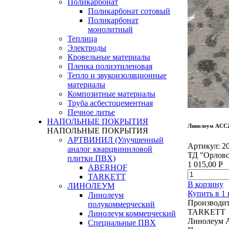
Поликарбонат
Поликарбонат сотовый
Поликарбонат
монолитный
Теплица
Электроды
Кровельные материалы
Пленка полиэтиленовая
Тепло и звукоизоляционные
материалы
Композитные материалы
Труба асбестоцементная
Печное литье
НАПОЛЬНЫЕ ПОКРЫТИЯ
Линолеум ACC
НАПОЛЬНЫЕ ПОКРЫТИЯ
АРТВИНИЛ (Улучшенный
Артикул:
2
аналог кварцвиниловой
ТД "Орловс
плитки ПВХ)
1 015,00
Р
ABERHOF
TARKETT
В корзину
ЛИНОЛЕУМ
Купить в 1
Линолеум
Производит
полукоммерческий
TARKETT
Линолеум коммерческий
Линолеум 
Специальные ПВХ