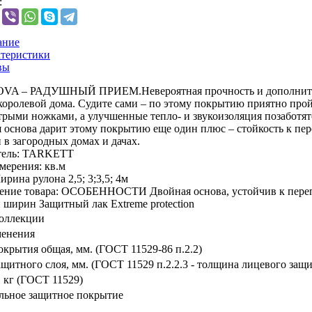
:
ание
теристики
вы
VA – РАДУШНЫЙ ПРИЕМ.Невероятная прочность и дополнитель
королевой дома. Судите сами – по этому покрытию приятно про
стрыми ножками, а улучшенные тепло- и звукоизоляция позаботя
я основа дарит этому покрытию еще один плюс – стойкость к пе
 в загородных домах и дачах.
ель:
TARKETT
мерения:
кв.м
рина рулона 2,5; 3;3,5; 4м
ение товара:
ОСОБЕННОСТИ Двойная основа, устойчив к переп
 ширин Защитный лак Extreme protection
коллекции
менения
крытия общая, мм. (ГОСТ 11529-86 п.2.2)
щитного слоя, мм. (ГОСТ 11529 п.2.2.3 - толщина лицевого защи
, кг (ГОСТ 11529)
льное защитное покрытие