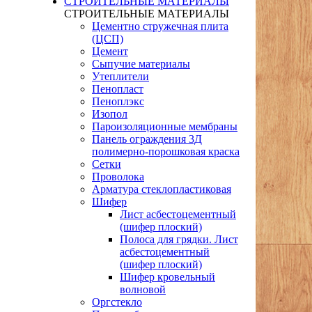
СТРОИТЕЛЬНЫЕ МАТЕРИАЛЫ
СТРОИТЕЛЬНЫЕ МАТЕРИАЛЫ
Цементно стружечная плита
(ЦСП)
Цемент
Сыпучие материалы
Утеплители
Пенопласт
Пеноплэкс
Изопол
Пароизоляционные мембраны
Панель ограждения 3Д
полимерно-порошковая краска
Сетки
Проволока
Арматура стеклопластиковая
Шифер
Лист асбестоцементный
(шифер плоский)
Полоса для грядки. Лист
асбестоцементный
(шифер плоский)
Шифер кровельный
волновой
Оргстекло