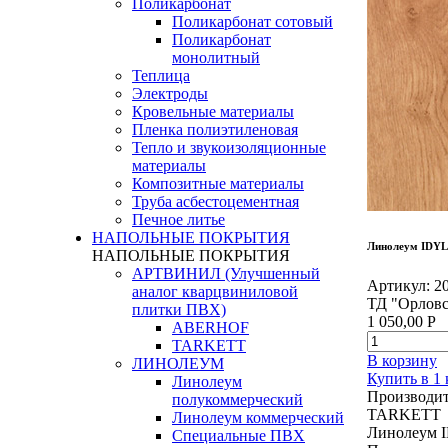
Поликарбонат
Поликарбонат сотовый
Поликарбонат
монолитный
Теплица
Электроды
Кровельные материалы
Пленка полиэтиленовая
Тепло и звукоизоляционные
материалы
Композитные материалы
Труба асбестоцементная
Печное литье
НАПОЛЬНЫЕ ПОКРЫТИЯ
Линолеум IDY
НАПОЛЬНЫЕ ПОКРЫТИЯ
АРТВИНИЛ (Улучшенный
Артикул:
2
аналог кварцвиниловой
ТД "Орловс
плитки ПВХ)
1 050,00
Р
ABERHOF
TARKETT
В корзину
ЛИНОЛЕУМ
Купить в 1
Линолеум
Производит
полукоммерческий
TARKETT
Линолеум коммерческий
Линолеум
Специальные ПВХ