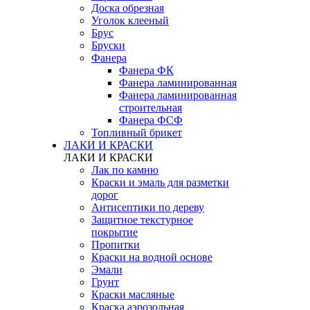
Доска обрезная
Уголок клееный
Брус
Бруски
Фанера
Фанера ФК
Фанера ламинированная
Фанера ламинированная
строительная
Фанера ФСФ
Топливный брикет
ЛАКИ И КРАСКИ
ЛАКИ И КРАСКИ
Лак по камню
Краски и эмаль для разметки
дорог
Антисептики по дереву
Защитное текстурное
покрытие
Пропитки
Краски на водной основе
Эмали
Грунт
Краски масляные
Краска аэрозольная