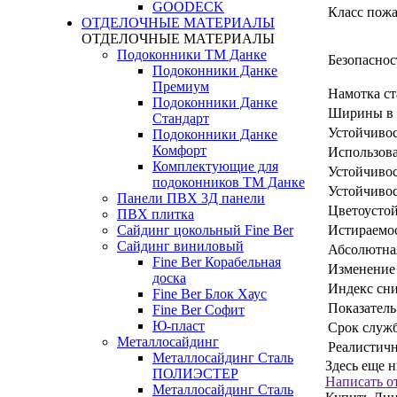
GOODECK
Класс пожа
ОТДЕЛОЧНЫЕ МАТЕРИАЛЫ
ОТДЕЛОЧНЫЕ МАТЕРИАЛЫ
Подоконники ТМ Данке
Безопаснос
Подоконники Данке
Премиум
Намотка ст
Подоконники Данке
Ширины в 
Стандарт
Устойчивос
Подоконники Данке
Комфорт
Использова
Комплектующие для
Устойчивос
подоконников ТМ Данке
Устойчивос
Панели ПВХ 3Д панели
Цветоустой
ПВХ плитка
Истираемос
Сайдинг цокольный Fine Ber
Сайдинг виниловый
Абсолютная
Fine Ber Корабельная
Изменение 
доска
Индекс сни
Fine Ber Блок Хаус
Показатель
Fine Ber Софит
Ю-пласт
Срок служб
Металлосайдинг
Реалистич
Металлосайдинг Сталь
Здесь еще 
ПОЛИЭСТЕР
Написать о
Металлосайдинг Сталь