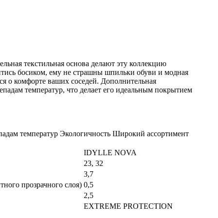
ная текстильная основа делают эту коллекцию
йтись босиком, ему не страшны шпильки обуви и модная
тся о комфорте ваших соседей. Дополнительная
репадам температур, что делает его идеальным покрытием
адам температур Экологичность Широкий ассортимент
IDYLLE NOVA
23, 32
3,7
тного прозрачного слоя)
0,5
2,5
EXTREME PROTECTION