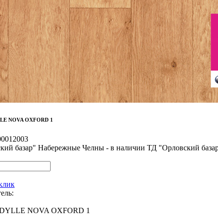
LLE NOVA OXFORD 1
00012003
кий базар" Набережные Челны - в наличии
ТД "Орловский база
 клик
ель:
 IDYLLE NOVA OXFORD 1