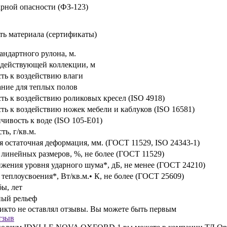
рной опасности (ФЗ-123)
ть материала (сертификаты)
андартного рулона, м.
действующей коллекции, м
ть к воздействию влаги
ние для теплых полов
ть к воздействию роликовых кресел (ISO 4918)
ть к воздействию ножек мебели и каблуков (ISO 16581)
чивость к воде (ISO 105-E01)
ть, г/кв.м.
 остаточная деформация, мм. (ГОСТ 11529, ISO 24343-1)
линейных размеров, %, не более (ГОСТ 11529)
жения уровня ударного шума*, дБ, не менее (ГОСТ 24210)
 теплоусвоения*, Вт/кв.м.• К, не более (ГОСТ 25609)
ы, лет
ный рельеф
никто не оставлял отзывы. Вы можете быть первым
тзыв