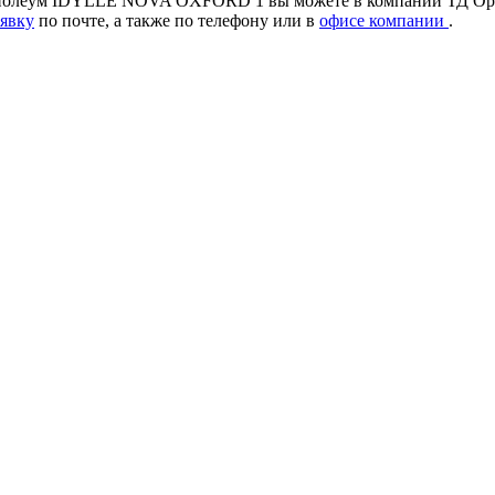
олеум IDYLLE NOVA OXFORD 1 вы можете в компании ТД Орловс
аявку
по почте, а также по телефону
или в
офисе компании
.