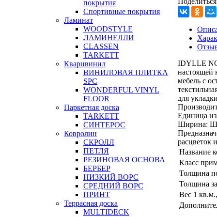
Поделиться
покрытия
Спортивные покрытия
Ламинат
WOODSTYLE
Опис
ЛАМИНЕЛЛИ
Харак
CLASSEN
Отзы
TARKETT
IDYLLE NO
Кварцвинил
настоящей 
ВИНИЛОВАЯ ПЛИТКА
мебель с о
SPC
текстильна
WONDERFUL VINYL
для укладки
FLOOR
Производит
Паркетная доска
Единица из
TARKETT
Ширина:
Ши
СИНТЕРОС
Предназнач
Ковролин
расцветок и
СКРОЛЛ
ПЕТЛЯ
Название 
РЕЗИНОВАЯ ОСНОВА
Класс при
БЕРБЕР
Толщина по
НИЗКИЙ ВОРС
Толщина за
СРЕДНИЙ ВОРС
Вес 1 кв.м.
ПРИНТ
Террасная доска
Дополните
MULTIDECK