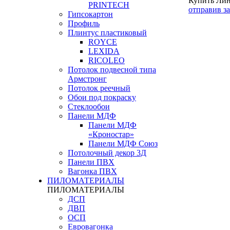
Купить Лин
PRINTECH
отправив з
Гипсокартон
Профиль
Плинтус пластиковый
ROYCE
LEXIDA
RICOLEO
Потолок подвесной типа
Армстронг
Потолок реечный
Обои под покраску
Стеклообои
Панели МДФ
Панели МДФ
«Кроностар»
Панели МДФ Союз
Потолочный декор 3Д
Панели ПВХ
Вагонка ПВХ
ПИЛОМАТЕРИАЛЫ
ПИЛОМАТЕРИАЛЫ
ДСП
ДВП
ОСП
Евровагонка