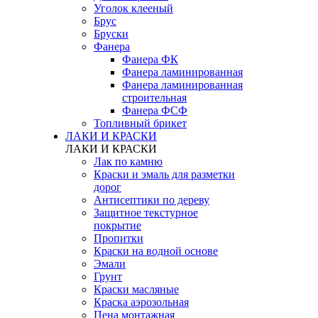
Уголок клееный
Брус
Бруски
Фанера
Фанера ФК
Фанера ламинированная
Фанера ламинированная
строительная
Фанера ФСФ
Топливный брикет
ЛАКИ И КРАСКИ
ЛАКИ И КРАСКИ
Лак по камню
Краски и эмаль для разметки
дорог
Антисептики по дереву
Защитное текстурное
покрытие
Пропитки
Краски на водной основе
Эмали
Грунт
Краски масляные
Краска аэрозольная
Пена монтажная