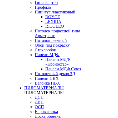
Гипсокартон
Профиль
Плинтус пластиковый
ROYCE
LEXIDA
RICOLEO
Потолок подвесной типа
Армстронг
Потолок реечный
Обои под покраску
Стеклообои
Панели МДФ
Панели МДФ
«Кроностар»
Панели МДФ Союз
Потолочный декор 3Д
Панели ПВХ
Вагонка ПВХ
ПИЛОМАТЕРИАЛЫ
ПИЛОМАТЕРИАЛЫ
ДСП
ДВП
ОСП
Евровагонка
Доска обрезная