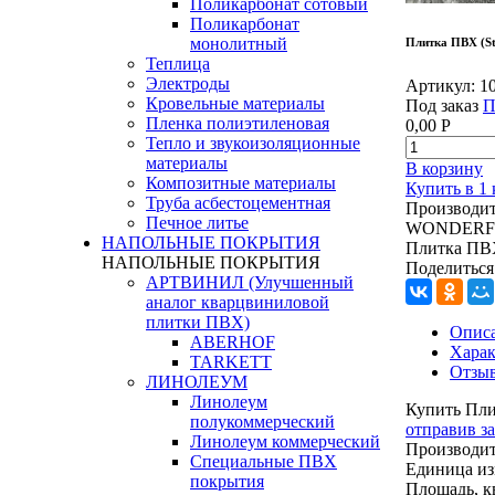
Поликарбонат сотовый
Поликарбонат
монолитный
Плитка ПВХ (St
Теплица
Электроды
Артикул:
1
Кровельные материалы
Под заказ
П
Пленка полиэтиленовая
0,00
Р
Тепло и звукоизоляционные
материалы
В корзину
Композитные материалы
Купить в 1
Труба асбестоцементная
Производит
Печное литье
WONDERF
НАПОЛЬНЫЕ ПОКРЫТИЯ
Плитка ПВХ
НАПОЛЬНЫЕ ПОКРЫТИЯ
Поделиться
АРТВИНИЛ (Улучшенный
аналог кварцвиниловой
плитки ПВХ)
Опис
ABERHOF
Харак
TARKETT
Отзы
ЛИНОЛЕУМ
Линолеум
Купить Пли
полукоммерческий
отправив з
Линолеум коммерческий
Производит
Специальные ПВХ
Единица из
покрытия
Площадь, кв