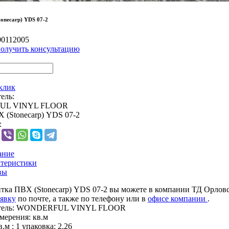
onecarp) YDS 07-2
00112005
олучить консультацию
 клик
ель:
UL VINYL FLOOR
 (Stonecarp) YDS 07-2
:
ание
теристики
вы
тка ПВХ (Stonecarp) YDS 07-2 вы можете в компании ТД Орловск
аявку
по почте, а также по телефону
или в
офисе компании
.
ель:
WONDERFUL VINYL FLOOR
мерения:
кв.м
.м :
1 упаковка: 2,26