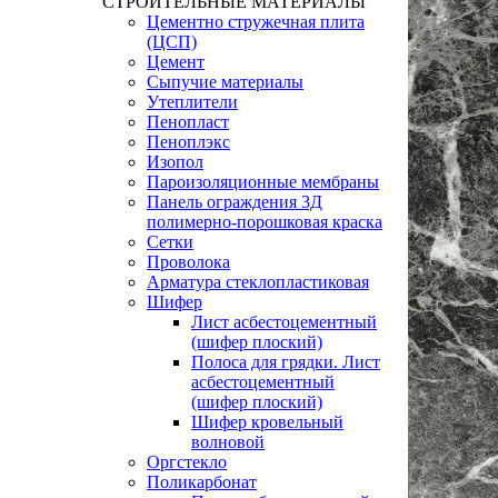
СТРОИТЕЛЬНЫЕ МАТЕРИАЛЫ
Цементно стружечная плита
(ЦСП)
Цемент
Сыпучие материалы
Утеплители
Пенопласт
Пеноплэкс
Изопол
Пароизоляционные мембраны
Панель ограждения 3Д
полимерно-порошковая краска
Сетки
Проволока
Арматура стеклопластиковая
Шифер
Лист асбестоцементный
(шифер плоский)
Полоса для грядки. Лист
асбестоцементный
(шифер плоский)
Шифер кровельный
волновой
Оргстекло
Поликарбонат