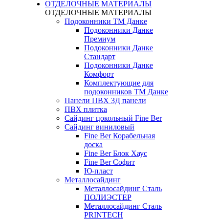
ОТДЕЛОЧНЫЕ МАТЕРИАЛЫ
ОТДЕЛОЧНЫЕ МАТЕРИАЛЫ
Подоконники ТМ Данке
Подоконники Данке
Премиум
Подоконники Данке
Стандарт
Подоконники Данке
Комфорт
Комплектующие для
подоконников ТМ Данке
Панели ПВХ 3Д панели
ПВХ плитка
Сайдинг цокольный Fine Ber
Сайдинг виниловый
Fine Ber Корабельная
доска
Fine Ber Блок Хаус
Fine Ber Софит
Ю-пласт
Металлосайдинг
Металлосайдинг Сталь
ПОЛИЭСТЕР
Металлосайдинг Сталь
PRINTECH