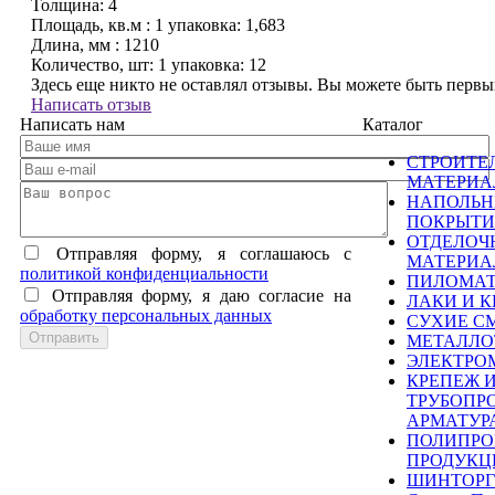
Толщина:
4
Площадь, кв.м :
1 упаковка: 1,683
Длина, мм :
1210
Количество, шт:
1 упаковка: 12
Здесь еще никто не оставлял отзывы. Вы можете быть перв
Написать отзыв
Написать нам
Каталог
СТРОИТЕ
МАТЕРИ
НАПОЛЬ
ПОКРЫТИ
ОТДЕЛОЧ
Отправляя форму, я соглашаюсь c
МАТЕРИ
политикой конфиденциальности
ПИЛОМА
Отправляя форму, я даю согласие на
ЛАКИ И К
обработку персональных данных
СУХИЕ С
МЕТАЛЛО
ЭЛЕКТРО
КРЕПЕЖ 
ТРУБОПР
АРМАТУР
ПОЛИПРО
ПРОДУКЦ
ШИНТОРГ