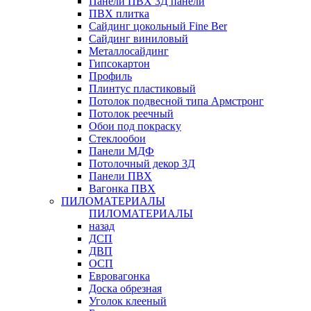
Панели ПВХ 3Д панели
ПВХ плитка
Сайдинг цокольный Fine Ber
Сайдинг виниловый
Металлосайдинг
Гипсокартон
Профиль
Плинтус пластиковый
Потолок подвесной типа Армстронг
Потолок реечный
Обои под покраску
Стеклообои
Панели МДФ
Потолочный декор 3Д
Панели ПВХ
Вагонка ПВХ
ПИЛОМАТЕРИАЛЫ
ПИЛОМАТЕРИАЛЫ
назад
ДСП
ДВП
ОСП
Евровагонка
Доска обрезная
Уголок клееный