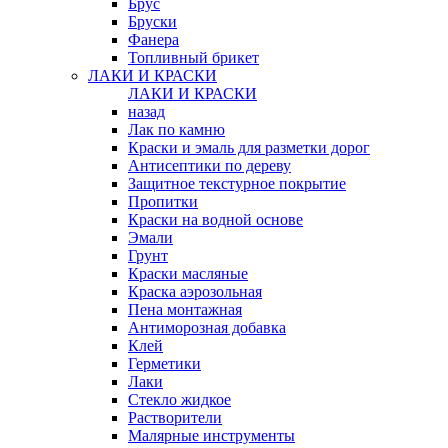
Брус
Бруски
Фанера
Топливный брикет
ЛАКИ И КРАСКИ
ЛАКИ И КРАСКИ
назад
Лак по камню
Краски и эмаль для разметки дорог
Антисептики по дереву
Защитное текстурное покрытие
Пропитки
Краски на водной основе
Эмали
Грунт
Краски масляные
Краска аэрозольная
Пена монтажная
Антиморозная добавка
Клей
Герметики
Лаки
Стекло жидкое
Растворители
Малярные инструменты