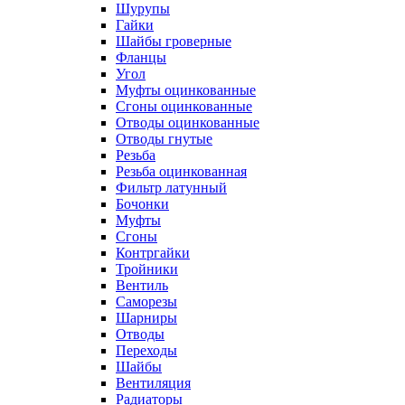
Шурупы
Гайки
Шайбы гроверные
Фланцы
Угол
Муфты оцинкованные
Сгоны оцинкованные
Отводы оцинкованные
Отводы гнутые
Резьба
Резьба оцинкованная
Фильтр латунный
Бочонки
Муфты
Сгоны
Контргайки
Тройники
Вентиль
Саморезы
Шарниры
Отводы
Переходы
Шайбы
Вентиляция
Радиаторы