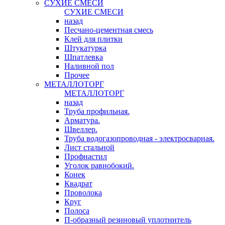
СУХИЕ СМЕСИ
СУХИЕ СМЕСИ
назад
Песчано-цементная смесь
Клей для плитки
Штукатурка
Шпатлевка
Наливной пол
Прочее
МЕТАЛЛОТОРГ
МЕТАЛЛОТОРГ
назад
Труба профильная.
Арматура.
Швеллер.
Труба водогазопроводная - электросварная.
Лист стальной
Профнастил
Уголок равнобокий.
Конек
Квадрат
Проволока
Круг
Полоса
П-образный резиновый уплотнитель