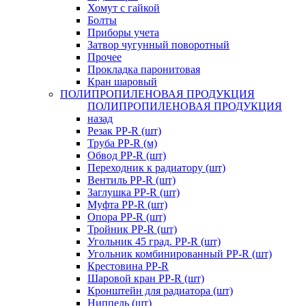
Хомут с гайкой
Болты
Приборы учета
Затвор чугунный поворотный
Прочее
Прокладка паронитовая
Кран шаровый
ПОЛИПРОПИЛЕНОВАЯ ПРОДУКЦИЯ
ПОЛИПРОПИЛЕНОВАЯ ПРОДУКЦИЯ
назад
Резак PP-R (шт)
Труба PP-R (м)
Обвод PP-R (шт)
Переходник к радиатору (шт)
Вентиль PP-R (шт)
Заглушка PP-R (шт)
Муфта PP-R (шт)
Опора PP-R (шт)
Тройник PP-R (шт)
Угольник 45 град. PP-R (шт)
Угольник комбинированный PP-R (шт)
Крестовина PP-R
Шаровой кран PP-R (шт)
Кронштейн для радиатора (шт)
Ниппель (шт)