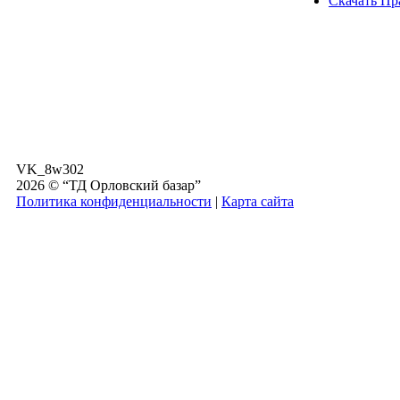
Скачать Пр
VK_8w302
2026 © “ТД Орловский базар”
Политика конфиденциальности
|
Карта сайта