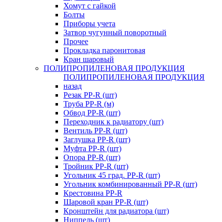
Хомут с гайкой
Болты
Приборы учета
Затвор чугунный поворотный
Прочее
Прокладка паронитовая
Кран шаровый
ПОЛИПРОПИЛЕНОВАЯ ПРОДУКЦИЯ
ПОЛИПРОПИЛЕНОВАЯ ПРОДУКЦИЯ
назад
Резак PP-R (шт)
Труба PP-R (м)
Обвод PP-R (шт)
Переходник к радиатору (шт)
Вентиль PP-R (шт)
Заглушка PP-R (шт)
Муфта PP-R (шт)
Опора PP-R (шт)
Тройник PP-R (шт)
Угольник 45 град. PP-R (шт)
Угольник комбинированный PP-R (шт)
Крестовина PP-R
Шаровой кран PP-R (шт)
Кронштейн для радиатора (шт)
Ниппель (шт)