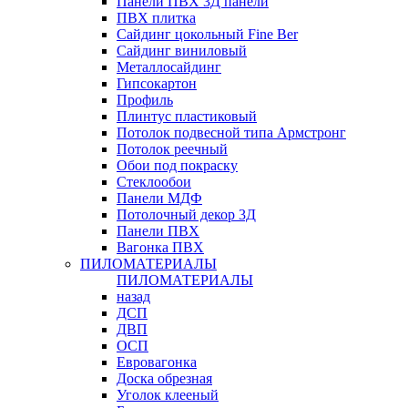
Панели ПВХ 3Д панели
ПВХ плитка
Сайдинг цокольный Fine Ber
Сайдинг виниловый
Металлосайдинг
Гипсокартон
Профиль
Плинтус пластиковый
Потолок подвесной типа Армстронг
Потолок реечный
Обои под покраску
Стеклообои
Панели МДФ
Потолочный декор 3Д
Панели ПВХ
Вагонка ПВХ
ПИЛОМАТЕРИАЛЫ
ПИЛОМАТЕРИАЛЫ
назад
ДСП
ДВП
ОСП
Евровагонка
Доска обрезная
Уголок клееный