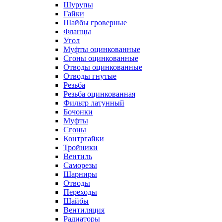
Шурупы
Гайки
Шайбы гроверные
Фланцы
Угол
Муфты оцинкованные
Сгоны оцинкованные
Отводы оцинкованные
Отводы гнутые
Резьба
Резьба оцинкованная
Фильтр латунный
Бочонки
Муфты
Сгоны
Контргайки
Тройники
Вентиль
Саморезы
Шарниры
Отводы
Переходы
Шайбы
Вентиляция
Радиаторы