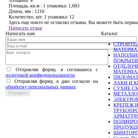
Толщина:
4
Площадь, кв.м :
1 упаковка: 1,683
Длина, мм :
1210
Количество, шт:
1 упаковка: 12
Здесь еще никто не оставлял отзывы. Вы можете быть перв
Написать отзыв
Написать нам
Каталог
СТРОИТЕ
МАТЕРИ
НАПОЛЬ
ПОКРЫТИ
ОТДЕЛОЧ
Отправляя форму, я соглашаюсь c
МАТЕРИ
политикой конфиденциальности
ПИЛОМА
Отправляя форму, я даю согласие на
ЛАКИ И К
обработку персональных данных
СУХИЕ С
МЕТАЛЛО
ЭЛЕКТРО
КРЕПЕЖ 
ТРУБОПР
АРМАТУР
ПОЛИПРО
ПРОДУКЦ
ШИНТОРГ