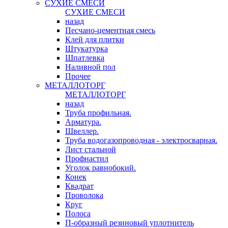
СУХИЕ СМЕСИ
СУХИЕ СМЕСИ
назад
Песчано-цементная смесь
Клей для плитки
Штукатурка
Шпатлевка
Наливной пол
Прочее
МЕТАЛЛОТОРГ
МЕТАЛЛОТОРГ
назад
Труба профильная.
Арматура.
Швеллер.
Труба водогазопроводная - электросварная.
Лист стальной
Профнастил
Уголок равнобокий.
Конек
Квадрат
Проволока
Круг
Полоса
П-образный резиновый уплотнитель