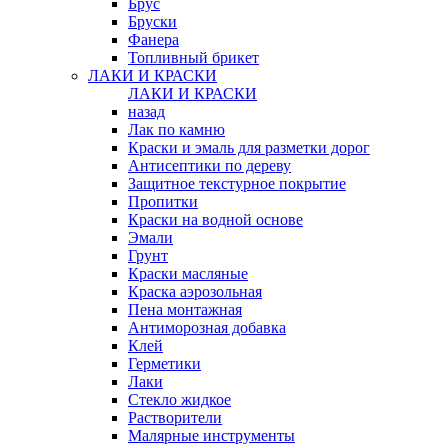
Брус
Бруски
Фанера
Топливный брикет
ЛАКИ И КРАСКИ
ЛАКИ И КРАСКИ
назад
Лак по камню
Краски и эмаль для разметки дорог
Антисептики по дереву
Защитное текстурное покрытие
Пропитки
Краски на водной основе
Эмали
Грунт
Краски масляные
Краска аэрозольная
Пена монтажная
Антиморозная добавка
Клей
Герметики
Лаки
Стекло жидкое
Растворители
Малярные инструменты