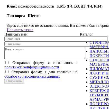
Класс пожаробезопасности КМ5 (Г4, В3, Д3, Т4, РП4)
Тип ворса Шегги
Здесь еще никто не оставлял отзывы. Вы можете быть перв
Написать отзыв
Написать нам
Каталог
СТРОИТЕ
МАТЕРИ
НАПОЛЬ
ПОКРЫТИ
ОТДЕЛОЧ
Отправляя форму, я соглашаюсь c
МАТЕРИ
политикой конфиденциальности
ПИЛОМА
Отправляя форму, я даю согласие на
ЛАКИ И К
обработку персональных данных
СУХИЕ С
МЕТАЛЛО
ЭЛЕКТРО
КРЕПЕЖ 
ТРУБОПР
АРМАТУР
ПОЛИПРО
ПРОДУКЦ