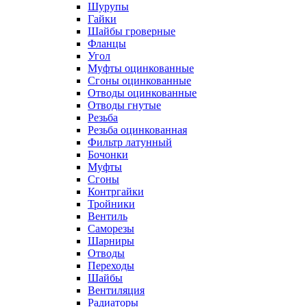
Шурупы
Гайки
Шайбы гроверные
Фланцы
Угол
Муфты оцинкованные
Сгоны оцинкованные
Отводы оцинкованные
Отводы гнутые
Резьба
Резьба оцинкованная
Фильтр латунный
Бочонки
Муфты
Сгоны
Контргайки
Тройники
Вентиль
Саморезы
Шарниры
Отводы
Переходы
Шайбы
Вентиляция
Радиаторы