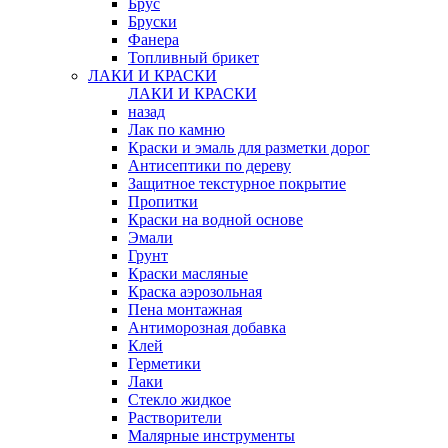
Брус
Бруски
Фанера
Топливный брикет
ЛАКИ И КРАСКИ
ЛАКИ И КРАСКИ
назад
Лак по камню
Краски и эмаль для разметки дорог
Антисептики по дереву
Защитное текстурное покрытие
Пропитки
Краски на водной основе
Эмали
Грунт
Краски масляные
Краска аэрозольная
Пена монтажная
Антиморозная добавка
Клей
Герметики
Лаки
Стекло жидкое
Растворители
Малярные инструменты