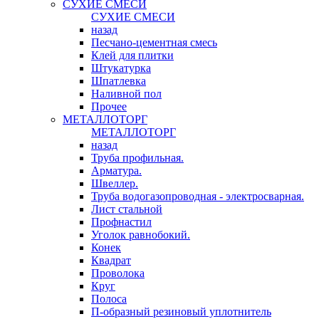
СУХИЕ СМЕСИ
СУХИЕ СМЕСИ
назад
Песчано-цементная смесь
Клей для плитки
Штукатурка
Шпатлевка
Наливной пол
Прочее
МЕТАЛЛОТОРГ
МЕТАЛЛОТОРГ
назад
Труба профильная.
Арматура.
Швеллер.
Труба водогазопроводная - электросварная.
Лист стальной
Профнастил
Уголок равнобокий.
Конек
Квадрат
Проволока
Круг
Полоса
П-образный резиновый уплотнитель