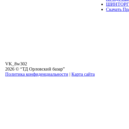
ШИНТОРГ
Скачать Пр
VK_8w302
2026 © “ТД Орловский базар”
Политика конфиденциальности
|
Карта сайта