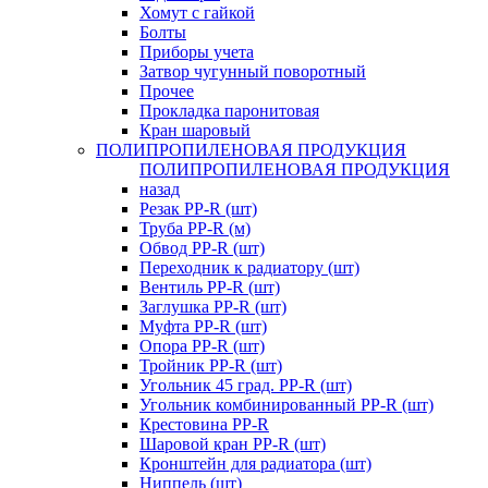
Хомут с гайкой
Болты
Приборы учета
Затвор чугунный поворотный
Прочее
Прокладка паронитовая
Кран шаровый
ПОЛИПРОПИЛЕНОВАЯ ПРОДУКЦИЯ
ПОЛИПРОПИЛЕНОВАЯ ПРОДУКЦИЯ
назад
Резак PP-R (шт)
Труба PP-R (м)
Обвод PP-R (шт)
Переходник к радиатору (шт)
Вентиль PP-R (шт)
Заглушка PP-R (шт)
Муфта PP-R (шт)
Опора PP-R (шт)
Тройник PP-R (шт)
Угольник 45 град. PP-R (шт)
Угольник комбинированный PP-R (шт)
Крестовина PP-R
Шаровой кран PP-R (шт)
Кронштейн для радиатора (шт)
Ниппель (шт)