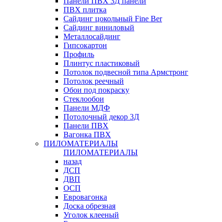
Панели ПВХ 3Д панели
ПВХ плитка
Сайдинг цокольный Fine Ber
Сайдинг виниловый
Металлосайдинг
Гипсокартон
Профиль
Плинтус пластиковый
Потолок подвесной типа Армстронг
Потолок реечный
Обои под покраску
Стеклообои
Панели МДФ
Потолочный декор 3Д
Панели ПВХ
Вагонка ПВХ
ПИЛОМАТЕРИАЛЫ
ПИЛОМАТЕРИАЛЫ
назад
ДСП
ДВП
ОСП
Евровагонка
Доска обрезная
Уголок клееный