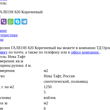
ель:
ГАЛЕОН 820 Коричневый
:
ание
теристики
вы
ролин ГАЛЕОН 820 Коричневый вы можете в компании ТД Орловс
аявку
по почте, а также по телефону
или в
офисе компании
.
ель:
Нева Тафт
мерения:
кв.м
ирина рулона: 4 м.
змерения
м2
тво
Нева Тафт, Россия
синтетический, полиамид
 г. на м2
1250
5
основы
войлок
на за
м2
мм
6