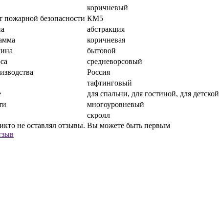
коричневый
т пожарной безопасности
КМ5
на
абстракция
амма
коричневая
лина
бытовой
са
средневорсовый
изводства
Россия
тафтинговый
е
для спальни, для гостиной, для детской
ти
многоуровневый
скролл
никто не оставлял отзывы. Вы можете быть первым
тзыв