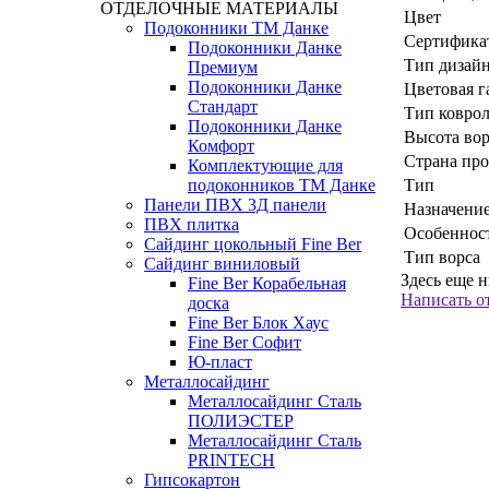
ОТДЕЛОЧНЫЕ МАТЕРИАЛЫ
Цвет
Подоконники ТМ Данке
Сертифика
Подоконники Данке
Тип дизай
Премиум
Подоконники Данке
Цветовая г
Стандарт
Тип ковро
Подоконники Данке
Высота вор
Комфорт
Страна про
Комплектующие для
Тип
подоконников ТМ Данке
Панели ПВХ 3Д панели
Назначени
ПВХ плитка
Особеннос
Сайдинг цокольный Fine Ber
Тип ворса
Сайдинг виниловый
Здесь еще 
Fine Ber Корабельная
Написать о
доска
Fine Ber Блок Хаус
Fine Ber Софит
Ю-пласт
Металлосайдинг
Металлосайдинг Сталь
ПОЛИЭСТЕР
Металлосайдинг Сталь
PRINTECH
Гипсокартон