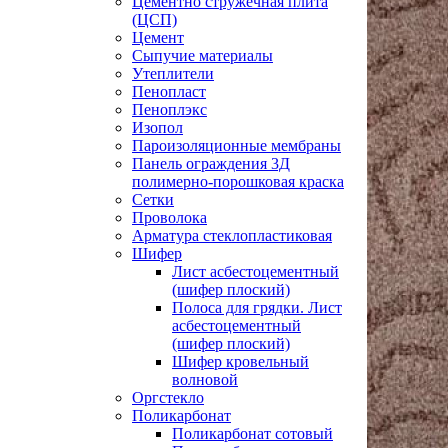
Цементно стружечная плита
(ЦСП)
Цемент
Сыпучие материалы
Утеплители
Пенопласт
Пеноплэкс
Изопол
Пароизоляционные мембраны
Панель ограждения 3Д
полимерно-порошковая краска
Сетки
Проволока
Арматура стеклопластиковая
Шифер
Лист асбестоцементный
(шифер плоский)
Полоса для грядки. Лист
асбестоцементный
(шифер плоский)
Шифер кровельный
волновой
Оргстекло
Поликарбонат
Поликарбонат сотовый