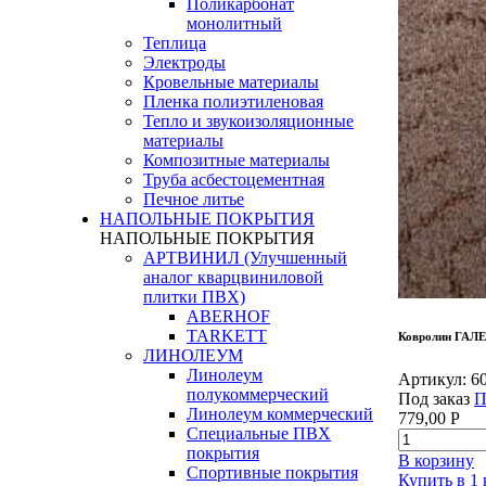
Поликарбонат
монолитный
Теплица
Электроды
Кровельные материалы
Пленка полиэтиленовая
Тепло и звукоизоляционные
материалы
Композитные материалы
Труба асбестоцементная
Печное литье
НАПОЛЬНЫЕ ПОКРЫТИЯ
НАПОЛЬНЫЕ ПОКРЫТИЯ
АРТВИНИЛ (Улучшенный
аналог кварцвиниловой
плитки ПВХ)
ABERHOF
TARKETT
Ковролин ГАЛЕ
ЛИНОЛЕУМ
Линолеум
Артикул:
6
полукоммерческий
Под заказ
П
Линолеум коммерческий
779,00
Р
Специальные ПВХ
покрытия
В корзину
Спортивные покрытия
Купить в 1