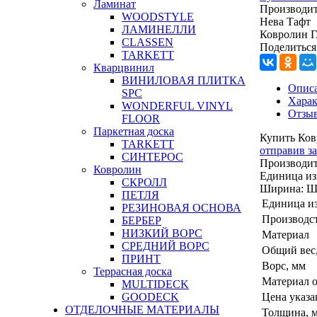
Ламинат
Производит
WOODSTYLE
Нева Тафт
ЛАМИНЕЛЛИ
Ковролин 
CLASSEN
Поделиться
TARKETT
Кварцвинил
ВИНИЛОВАЯ ПЛИТКА
Опис
SPC
Харак
WONDERFUL VINYL
Отзы
FLOOR
Паркетная доска
Купить Ков
TARKETT
отправив з
СИНТЕРОС
Производит
Ковролин
Единица из
СКРОЛЛ
Ширина:
Ш
ПЕТЛЯ
Единица и
РЕЗИНОВАЯ ОСНОВА
Производс
БЕРБЕР
НИЗКИЙ ВОРС
Материал
СРЕДНИЙ ВОРС
Общий вес,
ПРИНТ
Ворс, мм
Террасная доска
Материал 
MULTIDECK
Цена указа
GOODECK
ОТДЕЛОЧНЫЕ МАТЕРИАЛЫ
Толщина, 