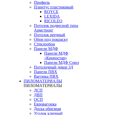
Профиль
Плинтус пластиковый
ROYCE
LEXIDA
RICOLEO
Потолок подвесной типа
Армстронг
Потолок реечный
Обои под покраску
Стеклообои
Панели МДФ
Панели МДФ
«Кроностар»
Панели МДФ Союз
Потолочный декор 3Д
Панели ПВХ
Вагонка ПВХ
ПИЛОМАТЕРИАЛЫ
ПИЛОМАТЕРИАЛЫ
ДСП
ДВП
ОСП
Евровагонка
Доска обрезная
Уголок клееный