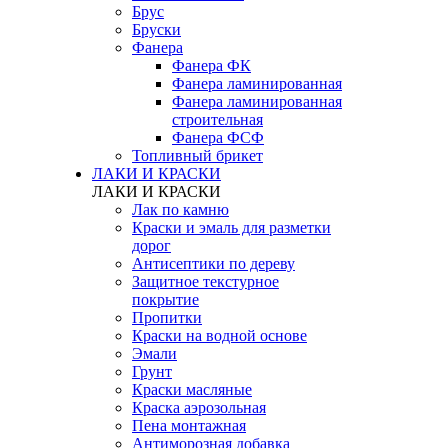
Брус
Бруски
Фанера
Фанера ФК
Фанера ламинированная
Фанера ламинированная
строительная
Фанера ФСФ
Топливный брикет
ЛАКИ И КРАСКИ
ЛАКИ И КРАСКИ
Лак по камню
Краски и эмаль для разметки
дорог
Антисептики по дереву
Защитное текстурное
покрытие
Пропитки
Краски на водной основе
Эмали
Грунт
Краски масляные
Краска аэрозольная
Пена монтажная
Антиморозная добавка