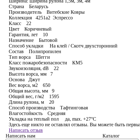
Ширина:
Ширина рулона 1,5м, 3м, 4м
Страна
Беларусь
Производитель
Витебские Ковры
Коллекция
4251a2
Эспрессо
Класс
22
Цвет
Коричневый
Гарантия, лет
10
Назначение
Бытовой
Способ укладки
На клей / Скотч двухсторонний
Состав
Полипропилен
Тип ворса
Шегги
Класс пожаробезопасности
КМ5
Звукоизоляция, dB
22
Высота ворса, мм
7
Основа
Джут
Вес ворса, м2
650
Общая высота, мм
9
Общий вес, г/м2
1595
Длина рулона, м
20
Способ производства
Тафтинговая
Влагостойкость
Средняя
Укладка на теплый пол
да, max. +27°С
Здесь еще никто не оставлял отзывы. Вы можете быть перв
Написать отзыв
Написать нам
Каталог