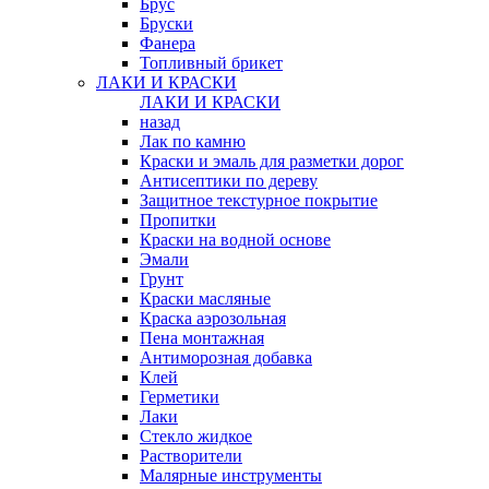
Брус
Бруски
Фанера
Топливный брикет
ЛАКИ И КРАСКИ
ЛАКИ И КРАСКИ
назад
Лак по камню
Краски и эмаль для разметки дорог
Антисептики по дереву
Защитное текстурное покрытие
Пропитки
Краски на водной основе
Эмали
Грунт
Краски масляные
Краска аэрозольная
Пена монтажная
Антиморозная добавка
Клей
Герметики
Лаки
Стекло жидкое
Растворители
Малярные инструменты