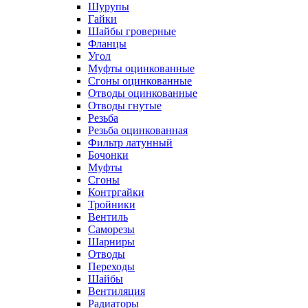
Шурупы
Гайки
Шайбы гроверные
Фланцы
Угол
Муфты оцинкованные
Сгоны оцинкованные
Отводы оцинкованные
Отводы гнутые
Резьба
Резьба оцинкованная
Фильтр латунный
Бочонки
Муфты
Сгоны
Контргайки
Тройники
Вентиль
Саморезы
Шарниры
Отводы
Переходы
Шайбы
Вентиляция
Радиаторы