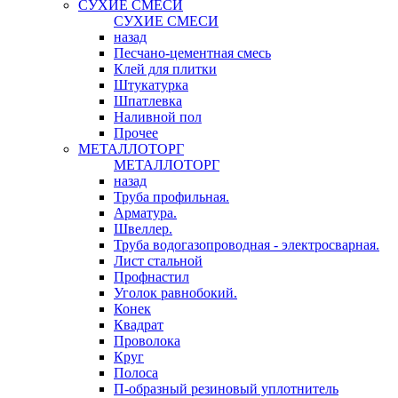
СУХИЕ СМЕСИ
СУХИЕ СМЕСИ
назад
Песчано-цементная смесь
Клей для плитки
Штукатурка
Шпатлевка
Наливной пол
Прочее
МЕТАЛЛОТОРГ
МЕТАЛЛОТОРГ
назад
Труба профильная.
Арматура.
Швеллер.
Труба водогазопроводная - электросварная.
Лист стальной
Профнастил
Уголок равнобокий.
Конек
Квадрат
Проволока
Круг
Полоса
П-образный резиновый уплотнитель