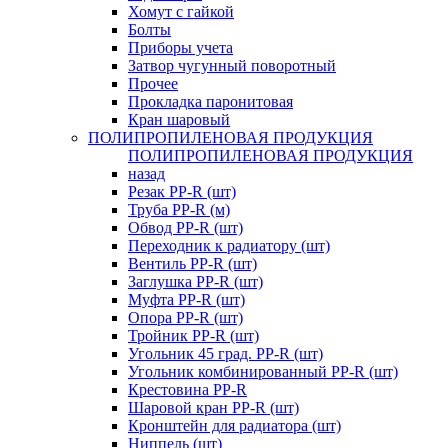
Хомут с гайкой
Болты
Приборы учета
Затвор чугунный поворотный
Прочее
Прокладка паронитовая
Кран шаровый
ПОЛИПРОПИЛЕНОВАЯ ПРОДУКЦИЯ
ПОЛИПРОПИЛЕНОВАЯ ПРОДУКЦИЯ
назад
Резак PP-R (шт)
Труба PP-R (м)
Обвод PP-R (шт)
Переходник к радиатору (шт)
Вентиль PP-R (шт)
Заглушка PP-R (шт)
Муфта PP-R (шт)
Опора PP-R (шт)
Тройник PP-R (шт)
Угольник 45 град. PP-R (шт)
Угольник комбинированный PP-R (шт)
Крестовина PP-R
Шаровой кран PP-R (шт)
Кронштейн для радиатора (шт)
Ниппель (шт)