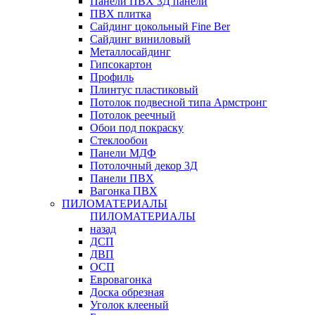
Панели ПВХ 3Д панели
ПВХ плитка
Сайдинг цокольный Fine Ber
Сайдинг виниловый
Металлосайдинг
Гипсокартон
Профиль
Плинтус пластиковый
Потолок подвесной типа Армстронг
Потолок реечный
Обои под покраску
Стеклообои
Панели МДФ
Потолочный декор 3Д
Панели ПВХ
Вагонка ПВХ
ПИЛОМАТЕРИАЛЫ
ПИЛОМАТЕРИАЛЫ
назад
ДСП
ДВП
ОСП
Евровагонка
Доска обрезная
Уголок клееный