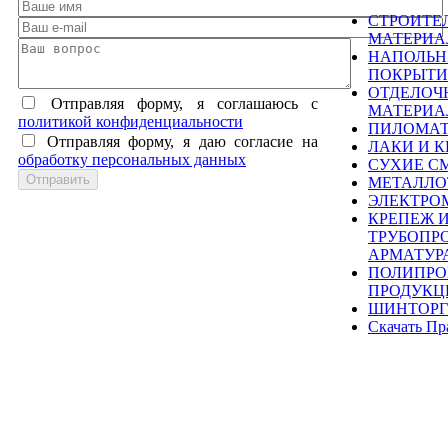
СТРОИТЕ
МАТЕРИ
НАПОЛЬ
ПОКРЫТИ
ОТДЕЛОЧ
Отправляя форму, я соглашаюсь c
МАТЕРИ
политикой конфиденциальности
ПИЛОМА
Отправляя форму, я даю согласие на
ЛАКИ И К
обработку персональных данных
СУХИЕ С
МЕТАЛЛО
ЭЛЕКТРО
КРЕПЕЖ 
ТРУБОПР
АРМАТУР
ПОЛИПРО
ПРОДУКЦ
ШИНТОРГ
Скачать Пр