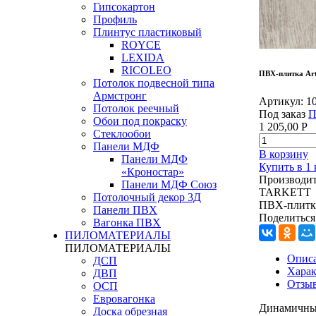
Гипсокартон
Профиль
Плинтус пластиковый
ROYCE
LEXIDA
RICOLEO
ПВХ-плитка Art
Потолок подвесной типа
Армстронг
Артикул:
1
Потолок реечный
Под заказ
П
Обои под покраску
1 205,00
Р
Стеклообои
Панели МДФ
В корзину
Панели МДФ
Купить в 1
«Кроностар»
Производит
Панели МДФ Союз
TARKETT
Потолочный декор 3Д
ПВХ-плитка
Панели ПВХ
Поделиться
Вагонка ПВХ
ПИЛОМАТЕРИАЛЫ
ПИЛОМАТЕРИАЛЫ
Опис
ДСП
Харак
ДВП
Отзы
ОСП
Евровагонка
Динамичный
Доска обрезная