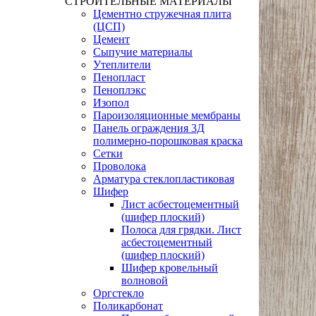
СТРОИТЕЛЬНЫЕ МАТЕРИАЛЫ
Цементно стружечная плита
(ЦСП)
Цемент
Сыпучие материалы
Утеплители
Пенопласт
Пеноплэкс
Изопол
Пароизоляционные мембраны
Панель ограждения 3Д
полимерно-порошковая краска
Сетки
Проволока
Арматура стеклопластиковая
Шифер
Лист асбестоцементный
(шифер плоский)
Полоса для грядки. Лист
асбестоцементный
(шифер плоский)
Шифер кровельный
волновой
Оргстекло
Поликарбонат