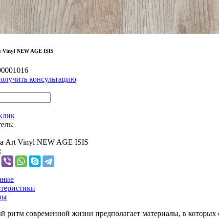
 Vinyl NEW AGE ISIS
00001016
олучить консультацию
 клик
ель:
 Art Vinyl NEW AGE ISIS
:
ание
теристики
вы
 ритм современной жизни предполагает материалы, в которых с