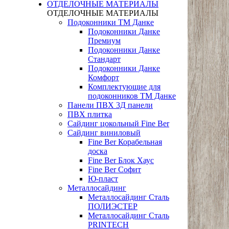
ОТДЕЛОЧНЫЕ МАТЕРИАЛЫ
ОТДЕЛОЧНЫЕ МАТЕРИАЛЫ
Подоконники ТМ Данке
Подоконники Данке
Премиум
Подоконники Данке
Стандарт
Подоконники Данке
Комфорт
Комплектующие для
подоконников ТМ Данке
Панели ПВХ 3Д панели
ПВХ плитка
Сайдинг цокольный Fine Ber
Сайдинг виниловый
Fine Ber Корабельная
доска
Fine Ber Блок Хаус
Fine Ber Софит
Ю-пласт
Металлосайдинг
Металлосайдинг Сталь
ПОЛИЭСТЕР
Металлосайдинг Сталь
PRINTECH