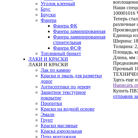
воплощения
Уголок клееный
Наши специ
Брус
100001016 
Бруски
Теперь ста
Фанера
различные 
Фанера ФК
Производит
Фанера ламинированная
Единица из
Фанера ламинированная
Ширина:
18
строительная
Толщина:
2
Фанера ФСФ
Площадь, кв
Топливный брикет
Длина, мм :
ЛАКИ И КРАСКИ
Предназнач
ЛАКИ И КРАСКИ
Прочный 10
Лак по камню
ТЕХНИЧЕС
Краски и эмаль для разметки
Здесь еще 
дорог
Написать о
Антисептики по дереву
Купить ПВХ
Защитное текстурное
отправив з
покрытие
Пропитки
Краски на водной основе
Эмали
Грунт
Краски масляные
Краска аэрозольная
Пена монтажная