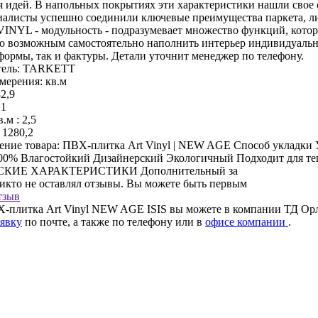
 идей. В напольных покрытиях эти характеристики нашли сво
алисты успешно соединили ключевые преимущества паркета, ли
VINYL - модульность - подразумевает множество функций, которы
ло возможным самостоятельно наполнить интерьер индивидуальн
формы, так и фактуры. Детали уточнит менеджер по телефону.
ель:
TARKETT
мерения:
кв.м
2,9
,1
.м :
2,5
1280,2
ение товара:
ПВХ-плитка Art Vinyl | NEW AGE Способ укладки У
0% Влагостойкий Дизайнерский Экологичный Подходит для тепл
КИЕ ХАРАКТЕРИСТИКИ Дополнительный за
никто не оставлял отзывы. Вы можете быть первым
тзыв
-плитка Art Vinyl NEW AGE ISIS вы можете в компании ТД Орло
аявку
по почте, а также по телефону
или в
офисе компании
.