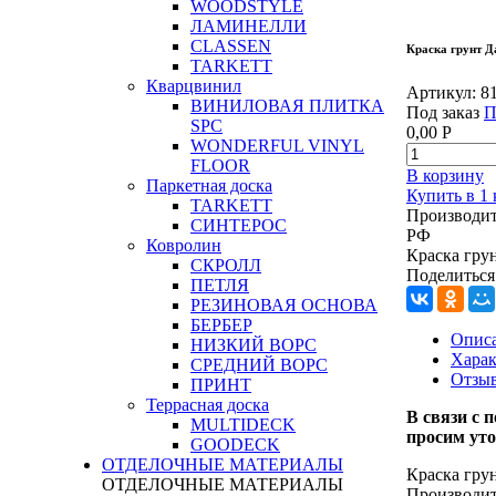
WOODSTYLE
ЛАМИНЕЛЛИ
CLASSEN
Краска грунт Д
TARKETT
Кварцвинил
Артикул:
8
ВИНИЛОВАЯ ПЛИТКА
Под заказ
П
SPC
0,00
Р
WONDERFUL VINYL
FLOOR
В корзину
Паркетная доска
Купить в 1
TARKETT
Производит
СИНТЕРОС
РФ
Ковролин
Краска гру
СКРОЛЛ
Поделиться
ПЕТЛЯ
РЕЗИНОВАЯ ОСНОВА
БЕРБЕР
Опис
НИЗКИЙ ВОРС
Харак
СРЕДНИЙ ВОРС
Отзы
ПРИНТ
Террасная доска
В связи с
п
MULTIDECK
просим уто
GOODECK
ОТДЕЛОЧНЫЕ МАТЕРИАЛЫ
Краска гру
ОТДЕЛОЧНЫЕ МАТЕРИАЛЫ
Производит