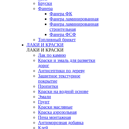
Бруски
Фанера
Фанера ФК
Фанера ламинированная
Фанера ламинированная
строительная
Фанера ФСФ
Топливный брикет
ЛАКИ И КРАСКИ
ЛАКИ И КРАСКИ
Лак по камню
Краски и эмаль для разметки
дорог
Антисептики по дереву
Защитное текстурное
покрытие
Пропитки
Краски на водной основе
Эмали
Грунт
Краски масляные
Краска аэрозольная
Пена монтажная
Антиморозная добавка
Клей