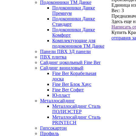
Подоконники ТМ Данке
Единица из
Подоконники Данке
Вес:
3
Премиум
Предназнач
Подоконники Данке
Здесь еще 
Стандарт
Написать о
Подоконники Данке
Купить Кра
Комфорт
отправив з
Комплектующие для
подоконников ТМ Данке
Панели ПВХ 3Д панели
ПВХ плитка
Сайдинг цокольный Fine Ber
Сайдинг виниловый
Fine Ber Корабельная
доска
Fine Ber Блок Хаус
Fine Ber Софит
Ю-пласт
Металлосайдинг
Металлосайдинг Сталь
ПОЛИЭСТЕР
Металлосайдинг Сталь
PRINTECH
Гипсокартон
Профиль