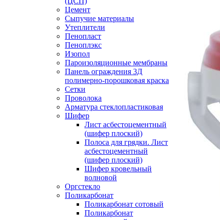
(ЦСП)
Цемент
Сыпучие материалы
Утеплители
Пенопласт
Пеноплэкс
Изопол
Пароизоляционные мембраны
Панель ограждения 3Д
полимерно-порошковая краска
Сетки
Проволока
Арматура стеклопластиковая
Шифер
Лист асбестоцементный
(шифер плоский)
Полоса для грядки. Лист
асбестоцементный
(шифер плоский)
Шифер кровельный
волновой
Оргстекло
Поликарбонат
Поликарбонат сотовый
Поликарбонат