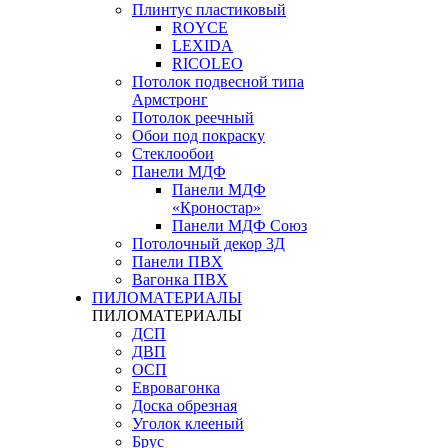
Плинтус пластиковый
ROYCE
LEXIDA
RICOLEO
Потолок подвесной типа
Армстронг
Потолок реечный
Обои под покраску
Стеклообои
Панели МДФ
Панели МДФ
«Кроностар»
Панели МДФ Союз
Потолочный декор 3Д
Панели ПВХ
Вагонка ПВХ
ПИЛОМАТЕРИАЛЫ
ПИЛОМАТЕРИАЛЫ
ДСП
ДВП
ОСП
Евровагонка
Доска обрезная
Уголок клееный
Брус