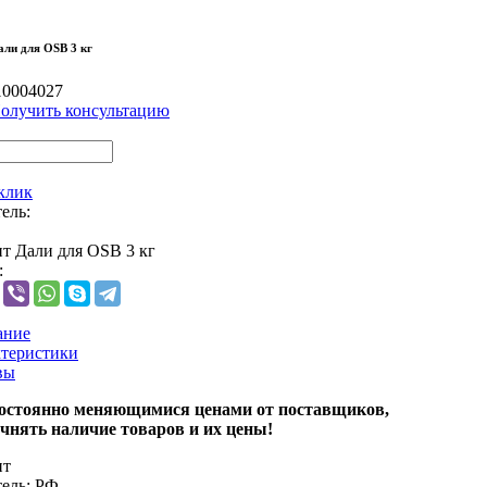
али для OSB 3 кг
10004027
олучить консультацию
 клик
ель:
нт Дали для OSB 3 кг
:
ание
теристики
вы
остоянно меняющимися ценами от поставщиков,
чнять наличие товаров и их цены!
нт
ель:
РФ