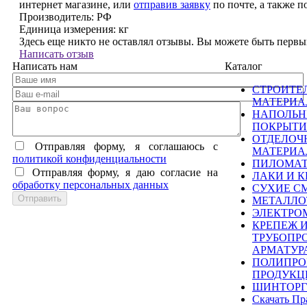
интернет магазине, или
отправив заявку
по почте, а также 
Производитель:
РФ
Единица измерения:
кг
Здесь еще никто не оставлял отзывы. Вы можете быть перв
Написать отзыв
Написать нам
Каталог
СТРОИТЕ
МАТЕРИ
НАПОЛЬ
ПОКРЫТИ
ОТДЕЛОЧ
Отправляя форму, я соглашаюсь c
МАТЕРИ
политикой конфиденциальности
ПИЛОМА
Отправляя форму, я даю согласие на
ЛАКИ И К
обработку персональных данных
СУХИЕ С
МЕТАЛЛО
ЭЛЕКТРО
КРЕПЕЖ 
ТРУБОПР
АРМАТУР
ПОЛИПРО
ПРОДУКЦ
ШИНТОРГ
Скачать Пр