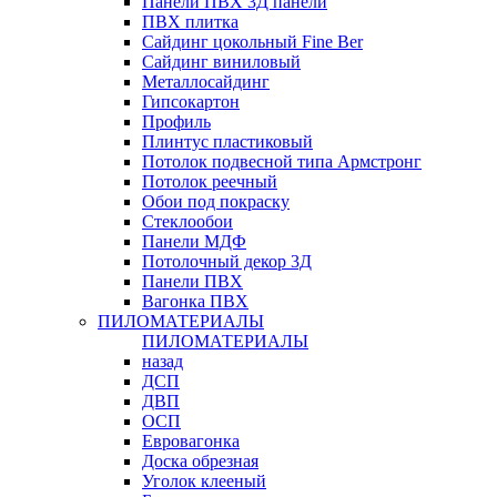
Панели ПВХ 3Д панели
ПВХ плитка
Сайдинг цокольный Fine Ber
Сайдинг виниловый
Металлосайдинг
Гипсокартон
Профиль
Плинтус пластиковый
Потолок подвесной типа Армстронг
Потолок реечный
Обои под покраску
Стеклообои
Панели МДФ
Потолочный декор 3Д
Панели ПВХ
Вагонка ПВХ
ПИЛОМАТЕРИАЛЫ
ПИЛОМАТЕРИАЛЫ
назад
ДСП
ДВП
ОСП
Евровагонка
Доска обрезная
Уголок клееный