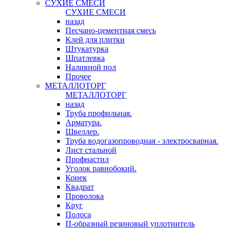
СУХИЕ СМЕСИ
СУХИЕ СМЕСИ
назад
Песчано-цементная смесь
Клей для плитки
Штукатурка
Шпатлевка
Наливной пол
Прочее
МЕТАЛЛОТОРГ
МЕТАЛЛОТОРГ
назад
Труба профильная.
Арматура.
Швеллер.
Труба водогазопроводная - электросварная.
Лист стальной
Профнастил
Уголок равнобокий.
Конек
Квадрат
Проволока
Круг
Полоса
П-образный резиновый уплотнитель