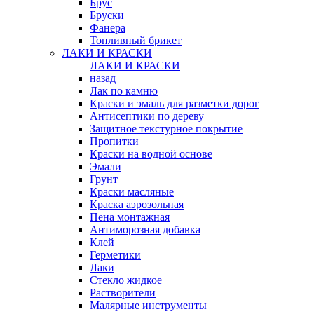
Брус
Бруски
Фанера
Топливный брикет
ЛАКИ И КРАСКИ
ЛАКИ И КРАСКИ
назад
Лак по камню
Краски и эмаль для разметки дорог
Антисептики по дереву
Защитное текстурное покрытие
Пропитки
Краски на водной основе
Эмали
Грунт
Краски масляные
Краска аэрозольная
Пена монтажная
Антиморозная добавка
Клей
Герметики
Лаки
Стекло жидкое
Растворители
Малярные инструменты