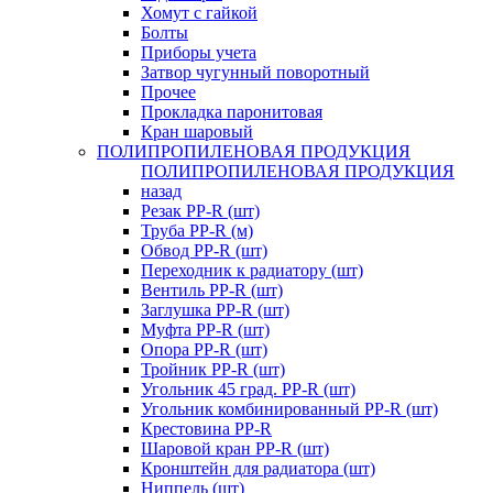
Хомут с гайкой
Болты
Приборы учета
Затвор чугунный поворотный
Прочее
Прокладка паронитовая
Кран шаровый
ПОЛИПРОПИЛЕНОВАЯ ПРОДУКЦИЯ
ПОЛИПРОПИЛЕНОВАЯ ПРОДУКЦИЯ
назад
Резак PP-R (шт)
Труба PP-R (м)
Обвод PP-R (шт)
Переходник к радиатору (шт)
Вентиль PP-R (шт)
Заглушка PP-R (шт)
Муфта PP-R (шт)
Опора PP-R (шт)
Тройник PP-R (шт)
Угольник 45 град. PP-R (шт)
Угольник комбинированный PP-R (шт)
Крестовина PP-R
Шаровой кран PP-R (шт)
Кронштейн для радиатора (шт)
Ниппель (шт)