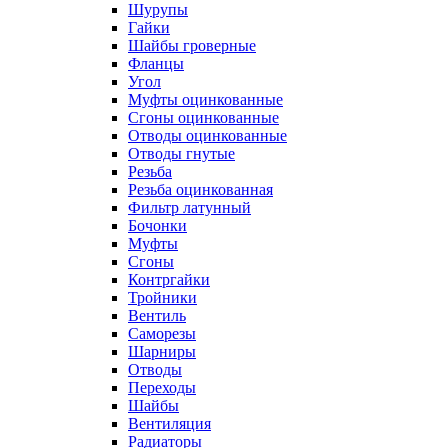
Шурупы
Гайки
Шайбы гроверные
Фланцы
Угол
Муфты оцинкованные
Сгоны оцинкованные
Отводы оцинкованные
Отводы гнутые
Резьба
Резьба оцинкованная
Фильтр латунный
Бочонки
Муфты
Сгоны
Контргайки
Тройники
Вентиль
Саморезы
Шарниры
Отводы
Переходы
Шайбы
Вентиляция
Радиаторы