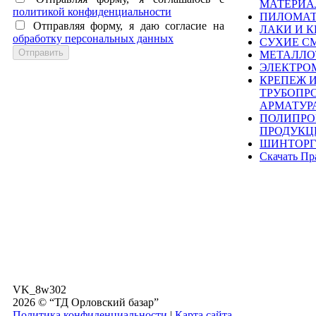
МАТЕРИ
политикой конфиденциальности
ПИЛОМА
Отправляя форму, я даю согласие на
ЛАКИ И К
обработку персональных данных
СУХИЕ С
МЕТАЛЛО
ЭЛЕКТРО
КРЕПЕЖ 
ТРУБОПР
АРМАТУР
ПОЛИПРО
ПРОДУКЦ
ШИНТОРГ
Скачать Пр
VK_8w302
2026 © “ТД Орловский базар”
Политика конфиденциальности
|
Карта сайта