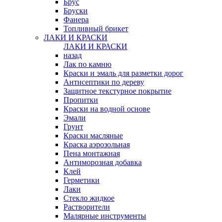
Брус
Бруски
Фанера
Топливный брикет
ЛАКИ И КРАСКИ
ЛАКИ И КРАСКИ
назад
Лак по камню
Краски и эмаль для разметки дорог
Антисептики по дереву
Защитное текстурное покрытие
Пропитки
Краски на водной основе
Эмали
Грунт
Краски масляные
Краска аэрозольная
Пена монтажная
Антиморозная добавка
Клей
Герметики
Лаки
Стекло жидкое
Растворители
Малярные инструменты