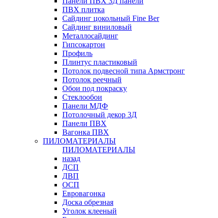
Панели ПВХ 3Д панели
ПВХ плитка
Сайдинг цокольный Fine Ber
Сайдинг виниловый
Металлосайдинг
Гипсокартон
Профиль
Плинтус пластиковый
Потолок подвесной типа Армстронг
Потолок реечный
Обои под покраску
Стеклообои
Панели МДФ
Потолочный декор 3Д
Панели ПВХ
Вагонка ПВХ
ПИЛОМАТЕРИАЛЫ
ПИЛОМАТЕРИАЛЫ
назад
ДСП
ДВП
ОСП
Евровагонка
Доска обрезная
Уголок клееный