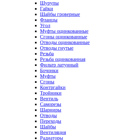
Шурупы
Гайки
Шайбы гроверные
Фланцы
Угол
Муфты оцинкованные
Сгоны оцинкованные
Отводы оцинкованные
Отводы гнутые
Резьба
Резьба оцинкованная
Фильтр латунный
Бочонки
Муфты
Сгоны
Контргайки
Тройники
Вентиль
Саморезы
Шарниры
Отводы
Переходы
Шайбы
Вентиляция
Радиаторы