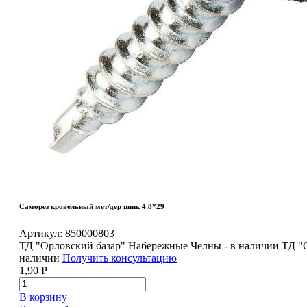
Саморез кровельный мет/дер цинк 4,8*29
Артикул:
850000803
ТД "Орловский базар" Набережные Челны - в наличии
ТД "
наличии
Получить консультацию
1,90
Р
В корзину