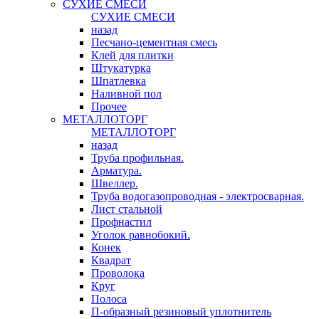
СУХИЕ СМЕСИ
СУХИЕ СМЕСИ
назад
Песчано-цементная смесь
Клей для плитки
Штукатурка
Шпатлевка
Наливной пол
Прочее
МЕТАЛЛОТОРГ
МЕТАЛЛОТОРГ
назад
Труба профильная.
Арматура.
Швеллер.
Труба водогазопроводная - электросварная.
Лист стальной
Профнастил
Уголок равнобокий.
Конек
Квадрат
Проволока
Круг
Полоса
П-образный резиновый уплотнитель