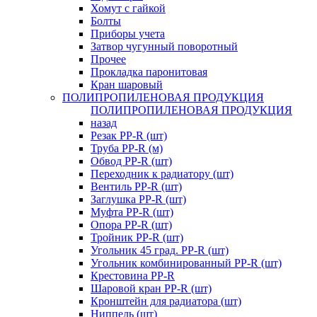
Хомут с гайкой
Болты
Приборы учета
Затвор чугунный поворотный
Прочее
Прокладка паронитовая
Кран шаровый
ПОЛИПРОПИЛЕНОВАЯ ПРОДУКЦИЯ
ПОЛИПРОПИЛЕНОВАЯ ПРОДУКЦИЯ
назад
Резак PP-R (шт)
Труба PP-R (м)
Обвод PP-R (шт)
Переходник к радиатору (шт)
Вентиль PP-R (шт)
Заглушка PP-R (шт)
Муфта PP-R (шт)
Опора PP-R (шт)
Тройник PP-R (шт)
Угольник 45 град. PP-R (шт)
Угольник комбинированный PP-R (шт)
Крестовина PP-R
Шаровой кран PP-R (шт)
Кронштейн для радиатора (шт)
Ниппель (шт)