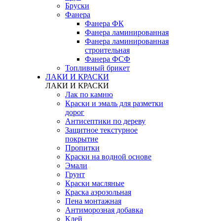
Бруски
Фанера
Фанера ФК
Фанера ламинированная
Фанера ламинированная
строительная
Фанера ФСФ
Топливный брикет
ЛАКИ И КРАСКИ
ЛАКИ И КРАСКИ
Лак по камню
Краски и эмаль для разметки
дорог
Антисептики по дереву
Защитное текстурное
покрытие
Пропитки
Краски на водной основе
Эмали
Грунт
Краски масляные
Краска аэрозольная
Пена монтажная
Антиморозная добавка
Клей