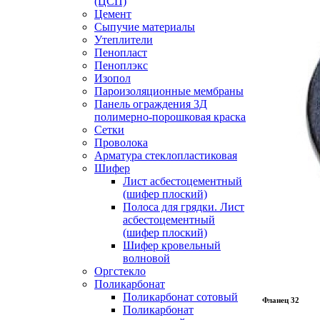
(ЦСП)
Цемент
Сыпучие материалы
Утеплители
Пенопласт
Пеноплэкс
Изопол
Пароизоляционные мембраны
Панель ограждения 3Д
полимерно-порошковая краска
Сетки
Проволока
Арматура стеклопластиковая
Шифер
Лист асбестоцементный
(шифер плоский)
Полоса для грядки. Лист
асбестоцементный
(шифер плоский)
Шифер кровельный
волновой
Оргстекло
Поликарбонат
Поликарбонат сотовый
Фланец 32
Поликарбонат