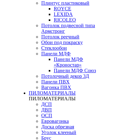
Плинтус пластиковый
ROYCE
LEXIDA
RICOLEO
Потолок подвесной типа
Армстронг
Потолок реечный
Обои под покраску
Стеклообои
Панели МДФ
Панели МДФ
«Кроностар»
Панели МДФ Союз
Потолочный декор 3Д
Панели ПВХ
Вагонка ПВХ
ПИЛОМАТЕРИАЛЫ
ПИЛОМАТЕРИАЛЫ
ДСП
ДВП
ОСП
Евровагонка
Доска обрезная
Уголок клееный
Брус