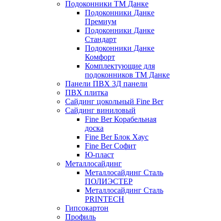
Подоконники ТМ Данке
Подоконники Данке
Премиум
Подоконники Данке
Стандарт
Подоконники Данке
Комфорт
Комплектующие для
подоконников ТМ Данке
Панели ПВХ 3Д панели
ПВХ плитка
Сайдинг цокольный Fine Ber
Сайдинг виниловый
Fine Ber Корабельная
доска
Fine Ber Блок Хаус
Fine Ber Софит
Ю-пласт
Металлосайдинг
Металлосайдинг Сталь
ПОЛИЭСТЕР
Металлосайдинг Сталь
PRINTECH
Гипсокартон
Профиль