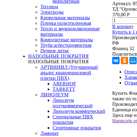
монолитный
Артикул:
8
Теплица
ТД "Орловс
Электроды
370,00
Р
Кровельные материалы
Пленка полиэтиленовая
В корзину
Тепло и звукоизоляционные
Купить в 1
материалы
Производит
Композитные материалы
РФ
Труба асбестоцементная
Фланец 32
Печное литье
Поделиться
НАПОЛЬНЫЕ ПОКРЫТИЯ
НАПОЛЬНЫЕ ПОКРЫТИЯ
АРТВИНИЛ (Улучшенный
Опис
аналог кварцвиниловой
Харак
плитки ПВХ)
Отзы
ABERHOF
TARKETT
Купить Фла
ЛИНОЛЕУМ
также по т
Линолеум
Производит
полукоммерческий
Единица из
Линолеум коммерческий
Здесь еще 
Специальные ПВХ
Написать о
покрытия
Спортивные покрытия
Ламинат