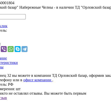
50001804
кий базар" Набережные Челны - в наличии
ТД "Орловский база
 клик
ель:
:
ание
теристики
вы
нец 32 вы можете в компании ТД Орловский базар, оформив зака
елефону
или в
офисе компании
.
ель:
РФ
мерения:
шт
никто не оставлял отзывы. Вы можете быть первым
тзыв