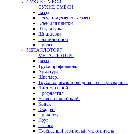
СУХИЕ СМЕСИ
СУХИЕ СМЕСИ
назад
Песчано-цементная смесь
Клей для плитки
Штукатурка
Шпатлевка
Наливной пол
Прочее
МЕТАЛЛОТОРГ
МЕТАЛЛОТОРГ
назад
Труба профильная.
Арматура.
Швеллер.
Труба водогазопроводная - электросварная.
Лист стальной
Профнастил
Уголок равнобокий.
Конек
Квадрат
Проволока
Круг
Полоса
П-образный резиновый уплотнитель