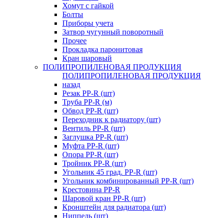
Хомут с гайкой
Болты
Приборы учета
Затвор чугунный поворотный
Прочее
Прокладка паронитовая
Кран шаровый
ПОЛИПРОПИЛЕНОВАЯ ПРОДУКЦИЯ
ПОЛИПРОПИЛЕНОВАЯ ПРОДУКЦИЯ
назад
Резак PP-R (шт)
Труба PP-R (м)
Обвод PP-R (шт)
Переходник к радиатору (шт)
Вентиль PP-R (шт)
Заглушка PP-R (шт)
Муфта PP-R (шт)
Опора PP-R (шт)
Тройник PP-R (шт)
Угольник 45 град. PP-R (шт)
Угольник комбинированный PP-R (шт)
Крестовина PP-R
Шаровой кран PP-R (шт)
Кронштейн для радиатора (шт)
Ниппель (шт)