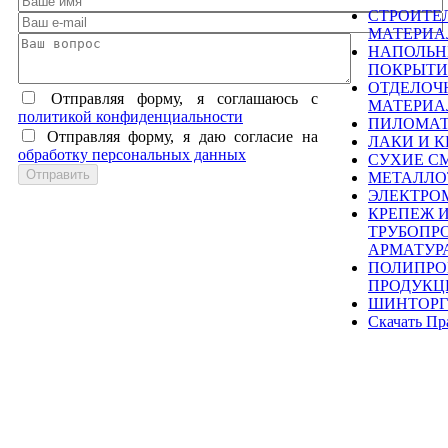
СТРОИТЕ
МАТЕРИ
НАПОЛЬ
ПОКРЫТИ
ОТДЕЛОЧ
Отправляя форму, я соглашаюсь c
МАТЕРИ
политикой конфиденциальности
ПИЛОМА
Отправляя форму, я даю согласие на
ЛАКИ И К
обработку персональных данных
СУХИЕ С
МЕТАЛЛО
ЭЛЕКТРО
КРЕПЕЖ 
ТРУБОПР
АРМАТУР
ПОЛИПРО
ПРОДУКЦ
ШИНТОРГ
Скачать Пр