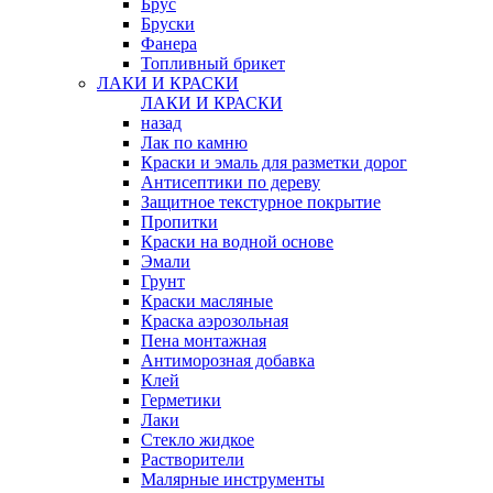
Брус
Бруски
Фанера
Топливный брикет
ЛАКИ И КРАСКИ
ЛАКИ И КРАСКИ
назад
Лак по камню
Краски и эмаль для разметки дорог
Антисептики по дереву
Защитное текстурное покрытие
Пропитки
Краски на водной основе
Эмали
Грунт
Краски масляные
Краска аэрозольная
Пена монтажная
Антиморозная добавка
Клей
Герметики
Лаки
Стекло жидкое
Растворители
Малярные инструменты