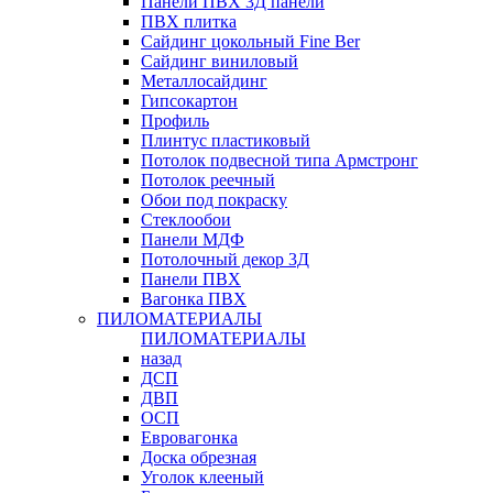
Панели ПВХ 3Д панели
ПВХ плитка
Сайдинг цокольный Fine Ber
Сайдинг виниловый
Металлосайдинг
Гипсокартон
Профиль
Плинтус пластиковый
Потолок подвесной типа Армстронг
Потолок реечный
Обои под покраску
Стеклообои
Панели МДФ
Потолочный декор 3Д
Панели ПВХ
Вагонка ПВХ
ПИЛОМАТЕРИАЛЫ
ПИЛОМАТЕРИАЛЫ
назад
ДСП
ДВП
ОСП
Евровагонка
Доска обрезная
Уголок клееный