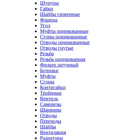
Шурупы
Гайки
Шайбы гроверные
Фланцы
Угол
Муфты оцинкованные
Сгоны оцинкованные
Отводы оцинкованные
Отводы гнутые
Резьба
Резьба оцинкованная
Фильтр латунный
Бочонки
Муфты
Сгоны
Контргайки
Тройники
Вентиль
Саморезы
Шарниры
Отводы
Переходы
Шайбы
Вентиляция
Радиаторы