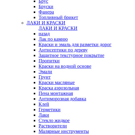
Брус
Бруски
Фанера
Топливный брикет
ЛАКИ И КРАСКИ
ЛАКИ И КРАСКИ
назад
Лак по камню
Краски и эмаль для разметки дорог
Антисептики по дереву
Защитное текстурное покрытие
Пропитки
Краски на водной основе
Эмали
Грунт
Краски масляные
Краска аэрозольная
Пена монтажная
Антиморозная добавка
Клей
Герметики
Лаки
Стекло жидкое
Растворители
Малярные инструменты