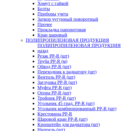
Хомут с гайкой
Болты
Приборы учета
Затвор чугунный поворотный
Прочее
Прокладка паронитовая
Кран шаровый
ПОЛИПРОПИЛЕНОВАЯ ПРОДУКЦИЯ
ПОЛИПРОПИЛЕНОВАЯ ПРОДУКЦИЯ
назад
Резак PP-R (шт)
Труба PP-R (м)
Обвод PP-R (шт)
Переходник к радиатору (шт)
Вентиль PP-R (шт)
Заглушка PP-R (шт)
Муфта PP-R (шт)
Опора PP-R (шт)
Тройник PP-R (шт)
Угольник 45 град. PP-R (шт)
Угольник комбинированный PP-R (шт)
Крестовина PP-R
Шаровой кран PP-R (шт)
Кронштейн для радиатора (шт)
Ниппель (шт)