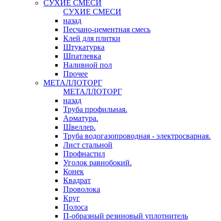
СУХИЕ СМЕСИ
СУХИЕ СМЕСИ
назад
Песчано-цементная смесь
Клей для плитки
Штукатурка
Шпатлевка
Наливной пол
Прочее
МЕТАЛЛОТОРГ
МЕТАЛЛОТОРГ
назад
Труба профильная.
Арматура.
Швеллер.
Труба водогазопроводная - электросварная.
Лист стальной
Профнастил
Уголок равнобокий.
Конек
Квадрат
Проволока
Круг
Полоса
П-образный резиновый уплотнитель