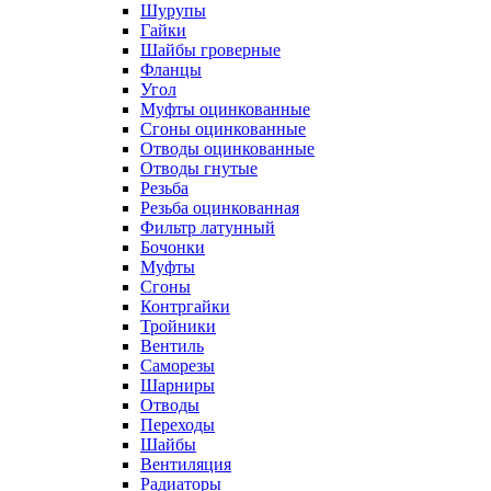
Шурупы
Гайки
Шайбы гроверные
Фланцы
Угол
Муфты оцинкованные
Сгоны оцинкованные
Отводы оцинкованные
Отводы гнутые
Резьба
Резьба оцинкованная
Фильтр латунный
Бочонки
Муфты
Сгоны
Контргайки
Тройники
Вентиль
Саморезы
Шарниры
Отводы
Переходы
Шайбы
Вентиляция
Радиаторы