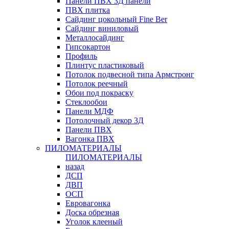
Панели ПВХ 3Д панели
ПВХ плитка
Сайдинг цокольный Fine Ber
Сайдинг виниловый
Металлосайдинг
Гипсокартон
Профиль
Плинтус пластиковый
Потолок подвесной типа Армстронг
Потолок реечный
Обои под покраску
Стеклообои
Панели МДФ
Потолочный декор 3Д
Панели ПВХ
Вагонка ПВХ
ПИЛОМАТЕРИАЛЫ
ПИЛОМАТЕРИАЛЫ
назад
ДСП
ДВП
ОСП
Евровагонка
Доска обрезная
Уголок клееный