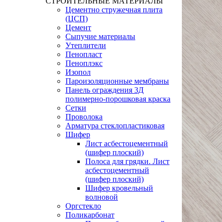
СТРОИТЕЛЬНЫЕ МАТЕРИАЛЫ
Цементно стружечная плита
(ЦСП)
Цемент
Сыпучие материалы
Утеплители
Пенопласт
Пеноплэкс
Изопол
Пароизоляционные мембраны
Панель ограждения 3Д
полимерно-порошковая краска
Сетки
Проволока
Арматура стеклопластиковая
Шифер
Лист асбестоцементный
(шифер плоский)
Полоса для грядки. Лист
асбестоцементный
(шифер плоский)
Шифер кровельный
волновой
Оргстекло
Поликарбонат