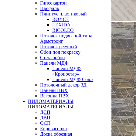
Гипсокартон
Профиль
Плинтус пластиковый
ROYCE
LEXIDA
RICOLEO
Потолок подвесной типа
Армстронг
Потолок реечный
Обои под покраску
Стеклообои
Панели МДФ
Панели МДФ
«Кроностар»
Панели МДФ Союз
Потолочный декор 3Д
Панели ПВХ
Вагонка ПВХ
ПИЛОМАТЕРИАЛЫ
ПИЛОМАТЕРИАЛЫ
ДСП
ДВП
ОСП
Евровагонка
Доска обрезная