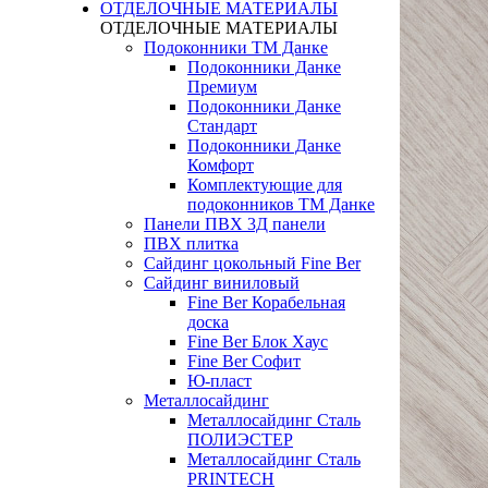
ОТДЕЛОЧНЫЕ МАТЕРИАЛЫ
ОТДЕЛОЧНЫЕ МАТЕРИАЛЫ
Подоконники ТМ Данке
Подоконники Данке
Премиум
Подоконники Данке
Стандарт
Подоконники Данке
Комфорт
Комплектующие для
подоконников ТМ Данке
Панели ПВХ 3Д панели
ПВХ плитка
Сайдинг цокольный Fine Ber
Сайдинг виниловый
Fine Ber Корабельная
доска
Fine Ber Блок Хаус
Fine Ber Софит
Ю-пласт
Металлосайдинг
Металлосайдинг Сталь
ПОЛИЭСТЕР
Металлосайдинг Сталь
PRINTECH