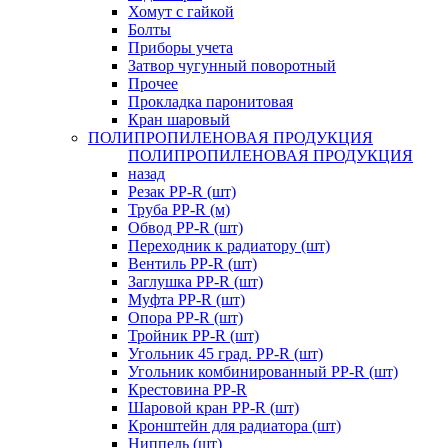
Хомут с гайкой
Болты
Приборы учета
Затвор чугунный поворотный
Прочее
Прокладка паронитовая
Кран шаровый
ПОЛИПРОПИЛЕНОВАЯ ПРОДУКЦИЯ
ПОЛИПРОПИЛЕНОВАЯ ПРОДУКЦИЯ
назад
Резак PP-R (шт)
Труба PP-R (м)
Обвод PP-R (шт)
Переходник к радиатору (шт)
Вентиль PP-R (шт)
Заглушка PP-R (шт)
Муфта PP-R (шт)
Опора PP-R (шт)
Тройник PP-R (шт)
Угольник 45 град. PP-R (шт)
Угольник комбинированный PP-R (шт)
Крестовина PP-R
Шаровой кран PP-R (шт)
Кронштейн для радиатора (шт)
Ниппель (шт)