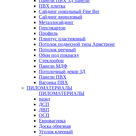
Панели ПВХ 3Д панели
ПВХ плитка
Сайдинг цокольный Fine Ber
Сайдинг виниловый
Металлосайдинг
Гипсокартон
Профиль
Плинтус пластиковый
Потолок подвесной типа Армстронг
Потолок реечный
Обои под покраску
Стеклообои
Панели МДФ
Потолочный декор 3Д
Панели ПВХ
Вагонка ПВХ
ПИЛОМАТЕРИАЛЫ
ПИЛОМАТЕРИАЛЫ
назад
ДСП
ДВП
ОСП
Евровагонка
Доска обрезная
Уголок клееный