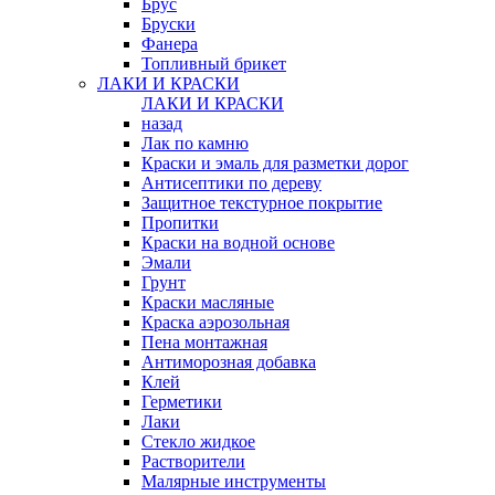
Брус
Бруски
Фанера
Топливный брикет
ЛАКИ И КРАСКИ
ЛАКИ И КРАСКИ
назад
Лак по камню
Краски и эмаль для разметки дорог
Антисептики по дереву
Защитное текстурное покрытие
Пропитки
Краски на водной основе
Эмали
Грунт
Краски масляные
Краска аэрозольная
Пена монтажная
Антиморозная добавка
Клей
Герметики
Лаки
Стекло жидкое
Растворители
Малярные инструменты