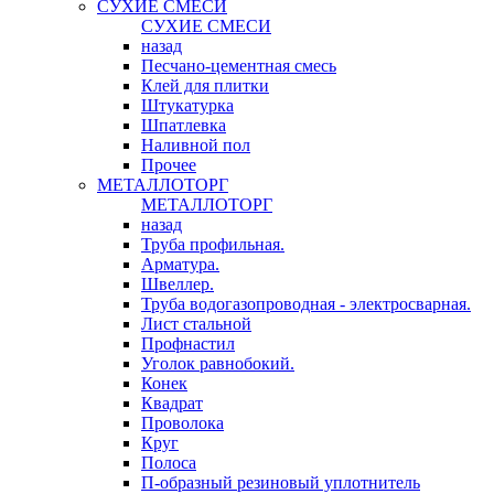
СУХИЕ СМЕСИ
СУХИЕ СМЕСИ
назад
Песчано-цементная смесь
Клей для плитки
Штукатурка
Шпатлевка
Наливной пол
Прочее
МЕТАЛЛОТОРГ
МЕТАЛЛОТОРГ
назад
Труба профильная.
Арматура.
Швеллер.
Труба водогазопроводная - электросварная.
Лист стальной
Профнастил
Уголок равнобокий.
Конек
Квадрат
Проволока
Круг
Полоса
П-образный резиновый уплотнитель