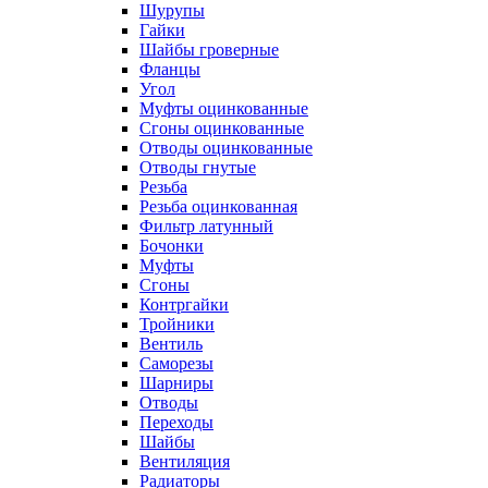
Шурупы
Гайки
Шайбы гроверные
Фланцы
Угол
Муфты оцинкованные
Сгоны оцинкованные
Отводы оцинкованные
Отводы гнутые
Резьба
Резьба оцинкованная
Фильтр латунный
Бочонки
Муфты
Сгоны
Контргайки
Тройники
Вентиль
Саморезы
Шарниры
Отводы
Переходы
Шайбы
Вентиляция
Радиаторы