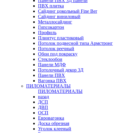
Панели ПВХ 3Д панели
ПВХ плитка
Сайдинг цокольный Fine Ber
Сайдинг виниловый
Металлосайдинг
Гипсокартон
Профиль
Плинтус пластиковый
Потолок подвесной типа Армстронг
Потолок реечный
Обои под покраску
Стеклообои
Панели МДФ
Потолочный декор 3Д
Панели ПВХ
Вагонка ПВХ
ПИЛОМАТЕРИАЛЫ
ПИЛОМАТЕРИАЛЫ
назад
ДСП
ДВП
ОСП
Евровагонка
Доска обрезная
Уголок клееный