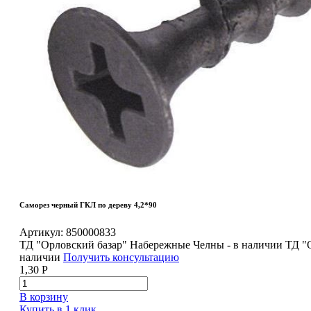
Саморез черный ГКЛ по дереву 4,2*90
Артикул:
850000833
ТД "Орловский базар" Набережные Челны - в наличии
ТД "
наличии
Получить консультацию
1,30
Р
В корзину
Купить в 1 клик