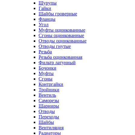
Шурупы
Гайки
Шайбы гроверные
Фланцы
Угол
Муфты оцинкованные
Сгоны оцинкованные
Отводы оцинкованные
Отводы гнутые
Резьба
Резьба оцинкованная
Фильтр латунный
Бочонки
Муфты
Сгоны
Контргайки
Тройники
Вентиль
Саморезы
Шарниры
Отводы
Переходы
Шайбы
Вентиляция
Радиаторы