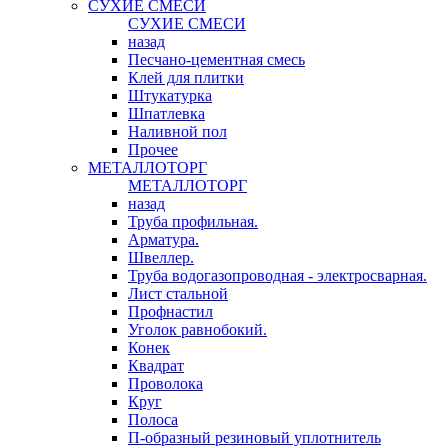
СУХИЕ СМЕСИ
СУХИЕ СМЕСИ
назад
Песчано-цементная смесь
Клей для плитки
Штукатурка
Шпатлевка
Наливной пол
Прочее
МЕТАЛЛОТОРГ
МЕТАЛЛОТОРГ
назад
Труба профильная.
Арматура.
Швеллер.
Труба водогазопроводная - электросварная.
Лист стальной
Профнастил
Уголок равнобокий.
Конек
Квадрат
Проволока
Круг
Полоса
П-образный резиновый уплотнитель