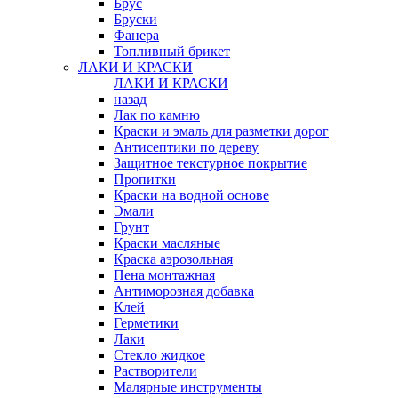
Брус
Бруски
Фанера
Топливный брикет
ЛАКИ И КРАСКИ
ЛАКИ И КРАСКИ
назад
Лак по камню
Краски и эмаль для разметки дорог
Антисептики по дереву
Защитное текстурное покрытие
Пропитки
Краски на водной основе
Эмали
Грунт
Краски масляные
Краска аэрозольная
Пена монтажная
Антиморозная добавка
Клей
Герметики
Лаки
Стекло жидкое
Растворители
Малярные инструменты