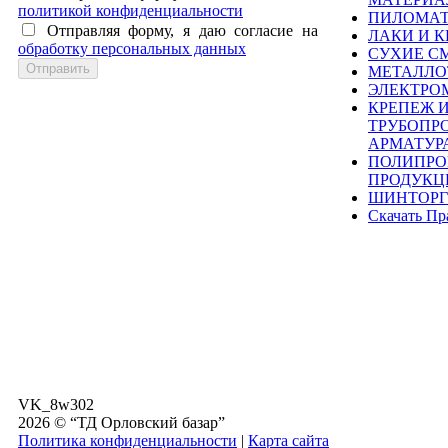
политикой конфиденциальности
ПИЛОМА
Отправляя форму, я даю согласие на
ЛАКИ И К
обработку персональных данных
СУХИЕ С
МЕТАЛЛО
ЭЛЕКТРО
КРЕПЕЖ 
ТРУБОПР
АРМАТУР
ПОЛИПРО
ПРОДУКЦ
ШИНТОРГ
Скачать Пр
VK_8w302
2026 © “ТД Орловский базар”
Политика конфиденциальности
|
Карта сайта