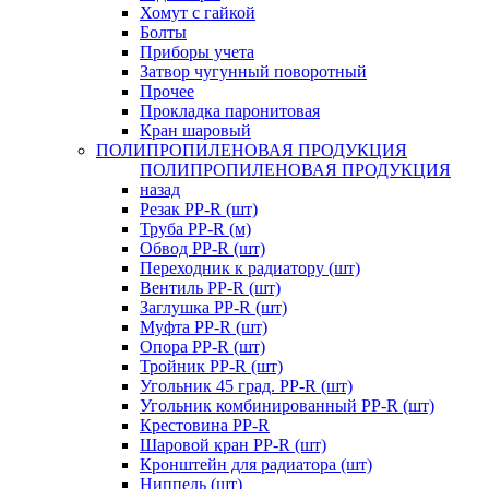
Хомут с гайкой
Болты
Приборы учета
Затвор чугунный поворотный
Прочее
Прокладка паронитовая
Кран шаровый
ПОЛИПРОПИЛЕНОВАЯ ПРОДУКЦИЯ
ПОЛИПРОПИЛЕНОВАЯ ПРОДУКЦИЯ
назад
Резак PP-R (шт)
Труба PP-R (м)
Обвод PP-R (шт)
Переходник к радиатору (шт)
Вентиль PP-R (шт)
Заглушка PP-R (шт)
Муфта PP-R (шт)
Опора PP-R (шт)
Тройник PP-R (шт)
Угольник 45 град. PP-R (шт)
Угольник комбинированный PP-R (шт)
Крестовина PP-R
Шаровой кран PP-R (шт)
Кронштейн для радиатора (шт)
Ниппель (шт)